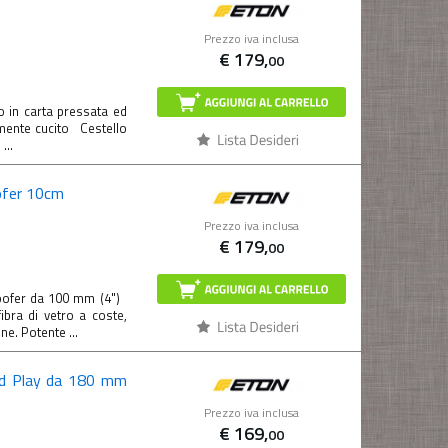
Prezzo iva inclusa
€
179,
00
in carta pressata ed
rmente cucito Cestello
...
ofer 10cm
Prezzo iva inclusa
€
179,
00
woofer da 100 mm (4")
bra di vetro a coste,
e. Potente ...
nd Play da 180 mm
Prezzo iva inclusa
€
169,
00