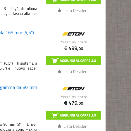
& Play” di ultima
ay di fascia alta per
e da 165 mm (6,5")
Prezzo iva inclusa
€
499,
00
m (6,5") Il sistema a
5") è il nuovo leader
ta gamma da 80 mm
Prezzo iva inclusa
€
479,
00
da 80 mm (3") Driver
nologia a cono HEX di