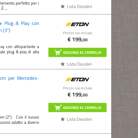
mento perfetto per i
È ...
le Plug & Play con
 (3")
Prezzo iva inclusa
€
199,
00
ay con altoparlante a
e plug & play di alta
5cm per Mercedes-
Prezzo iva inclusa
€
199,
00
mm (2") Con il nuovo
suono adatto a diversi