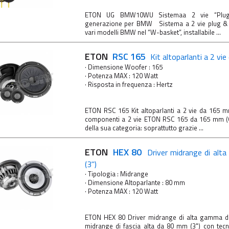
ETON UG BMW10WU Sistemaa 2 vie “Plug 
generazione per BMW Sistema a 2 vie plug & pl
vari modelli BMW nel “W-basket”, installabile ...
ETON
RSC 165
Kit altoparlanti a 2 vi
· Dimensione Woofer : 165
· Potenza MAX : 120 Watt
· Risposta in frequenza : Hertz
ETON RSC 165 Kit altoparlanti a 2 vie da 165 m
componenti a 2 vie ETON RSC 165 da 165 mm (6,
della sua categoria: soprattutto grazie ...
ETON
HEX 80
Driver midrange di al
(3")
· Tipologia : Midrange
· Dimensione Altoparlante : 80 mm
· Potenza MAX : 120 Watt
ETON HEX 80 Driver midrange di alta gamma 
midrange di fascia alta da 80 mm (3") con tec