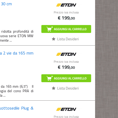
 30 cm
Prezzo iva inclusa
€
199,
00
dotta profondità di
a nuova serie ETON MW
mente ...
 a 2 vie da 165 mm
Prezzo iva inclusa
€
199,
00
 da 165 mm (6,5") Il
ogia del cono PRA di
 ...
ottosedile Plug &
Prezzo iva inclusa