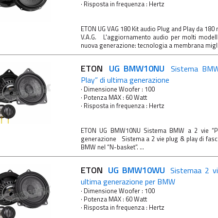
· Risposta in frequenza : Hertz
ETON UG VAG 180 Kit audio Plug and Play da 180 
V.A.G. L'aggiornamento audio per molti modell
nuova generazione: tecnologia a membrana miglio
ETON
UG BMW10NU
Sistema BMW
Play” di ultima generazione
· Dimensione Woofer : 100
· Potenza MAX : 60 Watt
· Risposta in frequenza : Hertz
ETON UG BMW10NU Sistema BMW a 2 vie “Plu
generazione Sistema a 2 vie plug & play di fascia
BMW nel “N-basket”. ...
ETON
UG BMW10WU
Sistemaa 2 vi
ultima generazione per BMW
· Dimensione Woofer : 100
· Potenza MAX : 60 Watt
· Risposta in frequenza : Hertz