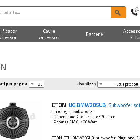
ificatori
Cavi e
Accesso
Batterie
ocessori
Accessori
e Tu
ON
ati per pagina
Visualizza
ETON
UG BMW20SUB
Subwoofer sot
· Tipologia : Subwoofer
· Dimensione Altoparlante : 200 mm
· Potenza MAX : 400 Watt
ETON ETU-BMW20SUB subwoofer Plug and Pla