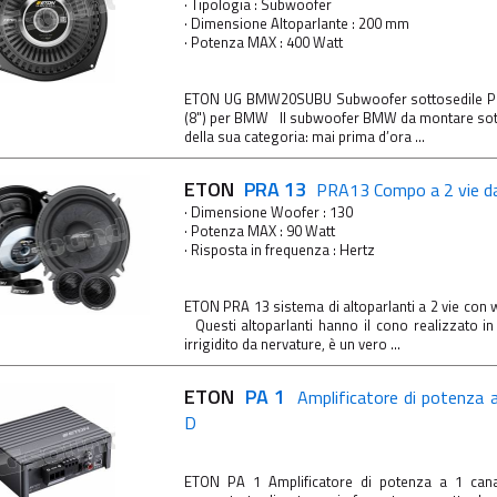
· Tipologia : Subwoofer
· Dimensione Altoparlante : 200 mm
· Potenza MAX : 400 Watt
ETON UG BMW20SUBU Subwoofer sottosedile Pl
(8") per BMW Il subwoofer BMW da montare sotto
della sua categoria: mai prima d’ora ...
ETON
PRA 13
PRA13 Compo a 2 vie d
· Dimensione Woofer : 130
· Potenza MAX : 90 Watt
· Risposta in frequenza : Hertz
ETON PRA 13 sistema di altoparlanti a 2 vie con
Questi altoparlanti hanno il cono realizzato in f
irrigidito da nervature, è un vero ...
ETON
PA 1
Amplificatore di potenza a
D
ETON PA 1 Amplificatore di potenza a 1 ca