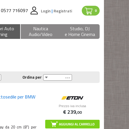
0577 716097
Login
|
Registrati
0
ri Auto
Nautica
Studio, DJ
ning
Audio/Video
e Home Cinema
Ordina per
tosedile per BMW
Prezzo iva inclusa
€
239,
00
y da 20 cm (8") per