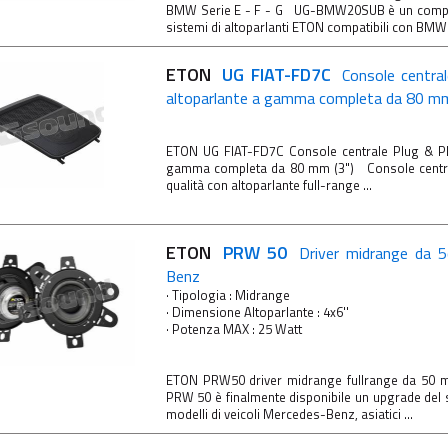
BMW Serie E - F - G UG-BMW20SUB è un comple
sistemi di altoparlanti ETON compatibili con BMW. 
ETON
UG FIAT-FD7C
Console centra
altoparlante a gamma completa da 80 mm
ETON UG FIAT-FD7C Console centrale Plug & Pl
gamma completa da 80 mm (3") Console central
qualità con altoparlante full-range ...
ETON
PRW 50
Driver midrange da 
Benz
· Tipologia : Midrange
· Dimensione Altoparlante : 4x6''
· Potenza MAX : 25 Watt
ETON PRW50 driver midrange fullrange da 50 
PRW 50 è finalmente disponibile un upgrade del 
modelli di veicoli Mercedes-Benz, asiatici ...