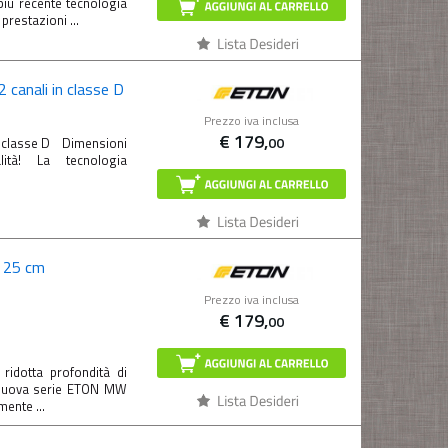
più recente tecnologia
restazioni ...
 canali in classe D
Prezzo iva inclusa
€
179,
00
in classe D Dimensioni
ità! La tecnologia
 25 cm
Prezzo iva inclusa
€
179,
00
dotta profondità di
a nuova serie ETON MW
mente ...