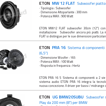
ETON
MW 12 FLAT
Subwoofer piatto
· Tipologia : Subwoofer
· Dimensione Altoparlante : 300 mm
· Potenza MAX : 900 Watt
ETON MW12 FLAT subwoofer 30cm (12") con ri
installazione Subwoofer ancora più piatti. L
FLAT si distingue per le sue dimensioni particolar
ETON
PRA 16
Sistema di componenti
(6,5")
· Dimensione Woofer : 165
· Potenza MAX : 100 Watt
· Risposta in frequenza : Hertz
ETON PRA 16 S Sistema di componenti a 2 vie
sistema audio ETON PRA 16 integra la tecnol
nuova concezione. Il driver per bassi / midrange da
ETON
UG BMW20SUBU
Subwoofer s
Play da 200 mm (8") per BMW