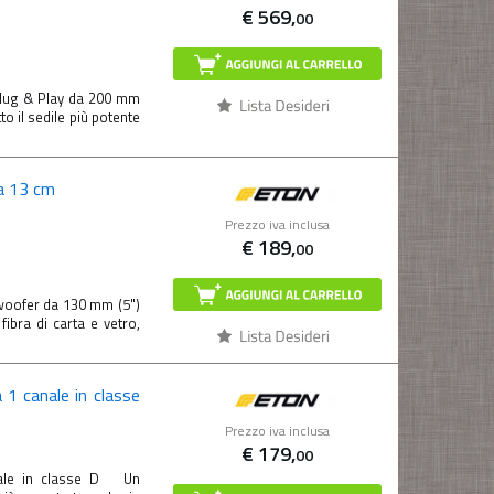
€
569,
00
ug & Play da 200 mm
 il sedile più potente
a 13 cm
Prezzo iva inclusa
€
189,
00
 woofer da 130 mm (5")
ibra di carta e vetro,
 1 canale in classe
Prezzo iva inclusa
€
179,
00
nale in classe D Un