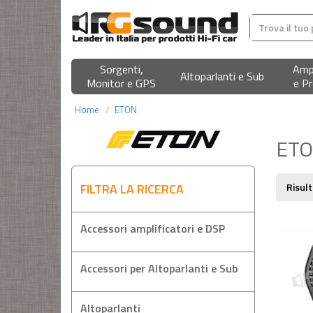
Sorgenti,
Ampl
Altoparlanti e Sub
Monitor e GPS
e Pr
Home
ETON
ET
FILTRA LA RICERCA
Risult
Accessori amplificatori e DSP
Accessori per Altoparlanti e Sub
Altoparlanti