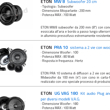
ETON
MW 8
Subwoofer 20 cm
· Tipologia : Subwoofer
· Dimensione Altoparlante : 200 mm
· Potenza MAX : 700 Watt
ETON MW8 subwoofer da 200 mm (8") con cono 
essiccata all'aria e bordo a passo lungo ulterio
in alluminio pressofuso estremamente resistente 
ETON
PRA 10
sistema a 2 vie con wo
· Dimensione Woofer : 100
· Potenza MAX : 80 Watt
· Risposta in frequenza : Hertz
ETON PRA 10 sistema di diffusori a 2 vie con 
Midwoofer da 100 mm (4") con cono in carta-fi
realizzato con uno speciale processo di produzion
ETON
UG VAG 180
Kit audio Plug a
per diversi modelli V.A.G.
· Dimensione Woofer : 180
· Potenza MAX : 100 Watt