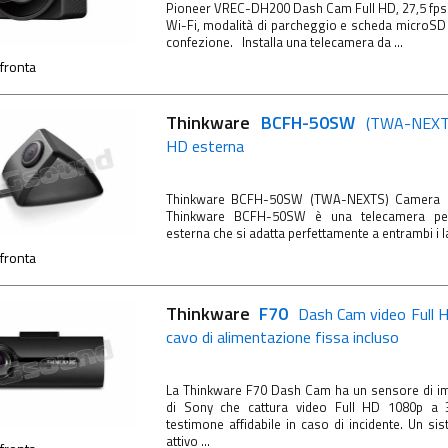
Pioneer VREC-DH200 Dash Cam Full HD, 27,5 fps.
Wi-Fi, modalità di parcheggio e scheda microSD 
confezione. Installa una telecamera da ...
fronta
Thinkware
BCFH-50SW
(TWA-NEXTS
HD esterna
Thinkware BCFH-50SW (TWA-NEXTS) Camera l
Thinkware BCFH-50SW è una telecamera per 
esterna che si adatta perfettamente a entrambi i lat
fronta
Thinkware
F70
Dash Cam video Full 
cavo di alimentazione fissa incluso
La Thinkware F70 Dash Cam ha un sensore di
di Sony che cattura video Full HD 1080p a 3
testimone affidabile in caso di incidente. Un s
attivo ...