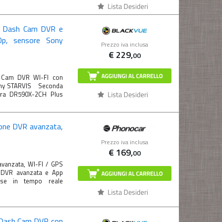
S
Dash Cam DVR e
0p, sensore Sony
Prezzo iva inclusa
€
229,
00
 Cam DVR WI-FI con
Sony STARVIS Seconda
era DR590X-2CH Plus
one DVR avanzata,
Prezzo iva inclusa
€
169,
00
anzata, WI-FI / GPS
DVR avanzata e App
rese in tempo reale
Dash Cam DVR con