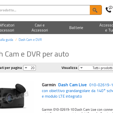
ificatori
Cavi e
Accesso
Batterie
ocessori
Accessori
e Tu
alla guida
Dash Cam e DVR
h Cam e DVR per auto
ati per pagina
Visualizza
Garmin
Dash Cam Live
010-02619-1
con obiettivo grandangolare da 140° s
e modulo LTE integrato
Garmin 010-02619-10 Dash Cam Live con conness