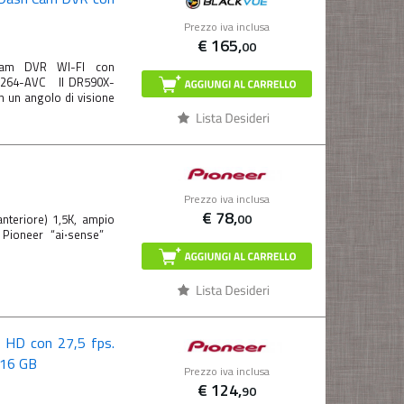
Prezzo iva inclusa
€
165,
00
Cam DVR WI-FI con
 H264-AVC Il DR590X-
n un angolo di visione
Prezzo iva inclusa
€
78,
00
teriore) 1,5K, ampio
 Pioneer “ai⋅sense”
 HD con 27,5 fps.
 16 GB
Prezzo iva inclusa
€
124,
90