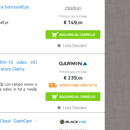
ra SurroundEye
Prezzo iva inclusa
€
149,
00
undEye
859-10 video HD
atore Clarity
Prezzo iva inclusa
€
239,
00
p con campo visivo a
SPEDIZIONE GRATUITA
a video in hd a 1440p
Cloud DashCam -
Prezzo iva inclusa