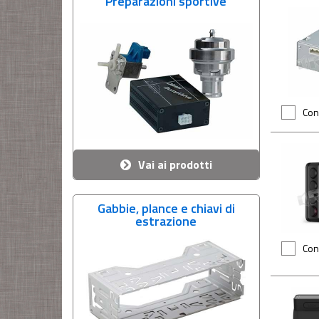
Preparazioni sportive
Con
Vai ai prodotti
Gabbie, plance e chiavi di
estrazione
Con