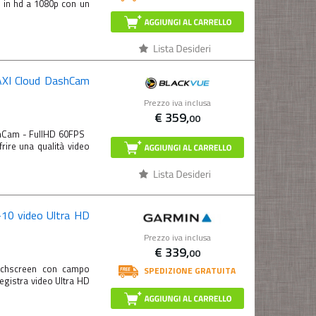
o in hd a 1080p con un
XI Cloud DashCam
Prezzo iva inclusa
€
359,
00
shCam - FullHD 60FPS
rire una qualità video
10 video Ultra HD
Prezzo iva inclusa
€
339,
00
chscreen con campo
SPEDIZIONE GRATUITA
egistra video Ultra HD