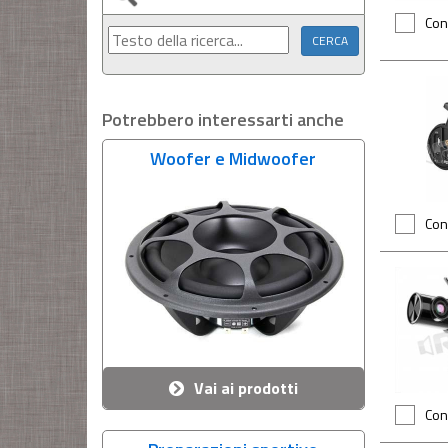
Con
Potrebbero interessarti anche
Woofer e Midwoofer
Con
Vai ai prodotti
Con