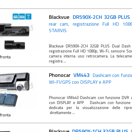
Blackvue
DR590X-2CH 32GB PLU
rear cam, registrazione Full HD 108
STARVIS
Blackvue DR590X-2CH 32GB PLUS Dual Dash
registrazione Full HD 1080p, Wi-Fi, sensore 
camera interna uso retrocamera. La telecam
fronta
registra ...
Phonocar
VM443
Dashcam con funzi
WI-FI/GPS con DISPLAY e APP
Phonocar VM443 Dashcam con funzione DVR av
con DISPLAY e APP Dashcam con funzione 
dedicata per la visualizzazione delle rip
direttamente ...
fronta
Blackvue
DR590X-1CH 32GB PLUS