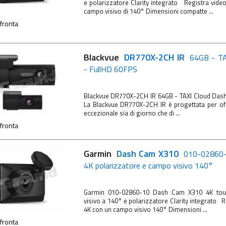
e polarizzatore Clarity integrato Registra vide
campo visivo di 140° Dimensioni compatte ...
fronta
Blackvue
DR770X-2CH IR
64GB - TA
- FullHD 60FPS
Blackvue DR770X-2CH IR 64GB - TAXI Cloud Da
La Blackvue DR770X-2CH IR è progettata per off
eccezionale sia di giorno che di ...
fronta
Garmin
Dash Cam X310
010-02860-
4K polarizzatore e campo visivo 140°
Garmin 010-02860-10 Dash Cam X310 4K tou
visivo a 140° e polarizzatore Clarity integrato R
4K con un campo visivo 140° Dimensioni ...
fronta