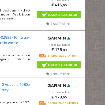
€
415,
00
d DashCam - FullHD
n modem 4G / LTE con
 servizio ...
-02899-10 ultra-
ollo vocale
Prezzo iva inclusa
€
136,
00
 ultra-compatta con
SPEDIZIONE GRATUITA
ntegrato Dotata di un
..
10 video hd 1080p
larity
Prezzo iva inclusa
€
179,
00
 campo visivo a 140°
SPEDIZIONE GRATUITA