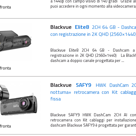
a 1440p con campo visivo di 140 gradi Grazie a
puoi accedere in ogni momento alla videocamera, 
fronta
Blackvue
Elite8
2CH 64 GB - Dashca
con registrazione in 2K QHD (2560×1440
Blackvue Elite8 2CH 64 GB - Dashcam a
registrazione in 2K QHD (2560×1440) La Black
dashcam a doppio canale progettata per ...
fronta
Blackvue
SAFY9
HWK DashCam 2CH
notturna+ retrocamera con Kit cablaggi
fissa
Blackvue SAFY9 HWK DashCam 2CH AI con 
retrocamera con Kit cablaggi per installazi
dashcam Blackvue SAFY9 è progettata per garantir
fronta