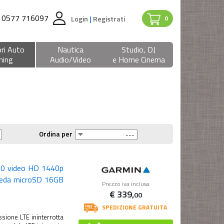
0577 716097
Login
|
Registrati
0
ri Auto
Nautica
Studio, DJ
ning
Audio/Video
e Home Cinema
Ordina per
0 video HD 1440p
cheda microSD 16GB
Prezzo iva inclusa
€
339,
00
SPEDIZIONE GRATUITA
ione LTE ininterrotta