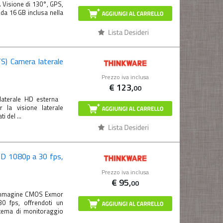
 Visione di 130°, GPS,
da 16 GB inclusa nella
) Camera laterale
Prezzo iva inclusa
€
123,
00
aterale HD esterna
la visione laterale
i del ...
HD 1080p a 30 fps,
Prezzo iva inclusa
€
95,
00
 immagine CMOS Exmor
0 fps, offrendoti un
istema di monitoraggio