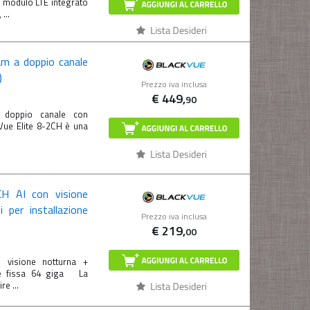
l modulo LTE integrato
...
m a doppio canale
)
Prezzo iva inclusa
€
449,
90
 doppio canale con
Vue Elite 8-2CH è una
 AI con visione
 per installazione
Prezzo iva inclusa
€
219,
00
visione notturna +
one fissa 64 giga La
e ...