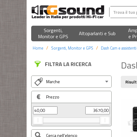
Sorgenti,
Ampl
Altoparlanti e Sub
Monitor e GPS
e Pr
Home
Sorgenti, Monitor e GPS
Dash Cam e assistenti 
Das
FILTRA LA RICERCA
Marche
Risult
Prezzo
Cerca nell'elenco