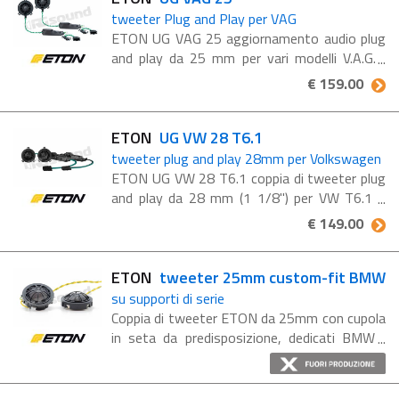
tweeter Plug and Play per VAG
ETON UG VAG 25 aggiornamento audio plug
and play da 25 mm per vari modelli V.A.G.
Tweeter da 25 mm (1") plug and play, in
€ 159.00
tessuto rivestito, con volume di
accoppiamento, smorzamento multilivello ...
ETON
UG VW 28 T6.1
tweeter plug and play 28mm per Volkswagen
ETON UG VW 28 T6.1 coppia di tweeter plug
and play da 28 mm (1 1/8") per VW T6.1 e
altri veicoli commerciali VW con speciale
€ 149.00
flangia a 3 punti. Tweeter in tessuto
rivestito con potente ...
ETON
tweeter 25mm custom-fit BMW
su supporti di serie
Coppia di tweeter ETON da 25mm con cupola
in seta da predisposizione, dedicati BMW
Progettato e costruito in Germania
Progettazione Plug & Play: facile
installazione, nessuna modifica ...