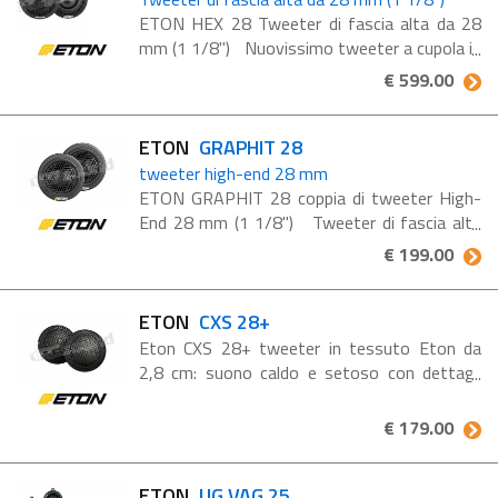
ETON HEX 28 Tweeter di fascia alta da 28
mm (1 1/8") Nuovissimo tweeter a cupola in
tessuto da 28 mm (1 1/8") di fascia alta e
€ 599.00
all’avanguardia, con uno speciale rivestimento
...
ETON
GRAPHIT 28
tweeter high-end 28 mm
ETON GRAPHIT 28 coppia di tweeter High-
End 28 mm (1 1/8") Tweeter di fascia alta
con bobina mobile grande da 28 mm nelle
€ 199.00
intelligenti dimensioni di installazione di un
tweeter da 25 mm: ...
ETON
CXS 28+
Eton CXS 28+ tweeter in tessuto Eton da
2,8 cm: suono caldo e setoso con dettagli
ultra fini e una brillantezza mai vista prima,
impedenza 8 Ohm, 120 Watt RMS Tweeter
€ 179.00
da 2,8 cm con le dimensioni ...
ETON
UG VAG 25