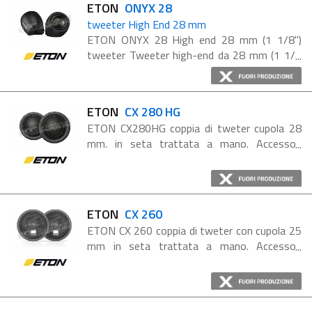
ETON
ONYX 28
tweeter High End 28 mm
ETON ONYX 28 High end 28 mm (1 1/8")
tweeter Tweeter high-end da 28 mm (1 1/8
di pollice) con cupola in tessuto rivestita a
mano, bordo rivestito e multiventilato,
volume di accoppiamento ...
ETON
CX 280 HG
ETON CX280HG coppia di tweter cupola 28
mm. in seta trattata a mano. Accessori
inclusi. Coppia di tweeter CX 280 HG con
cupola da 28 millimetri in seta,
perfettamente formata per garantire ...
ETON
CX 260
ETON CX 260 coppia di tweter con cupola 25
mm in seta trattata a mano. Accessori
inclusi. Tweeter dalla cupola rivestita a mano
in seta e formidabile riproduzione delle alte
frequenze. Può ...