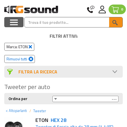
0
FILTRI ATTIVI:
Marca: ETON
Rimuovi tutti
FILTRA LA RICERCA
Tweeter per auto
Ordina per
<
Altoparlanti
Tweeter
ETON
HEX 28
Tweeter di fascia alta da 28 mm (1 1/8")