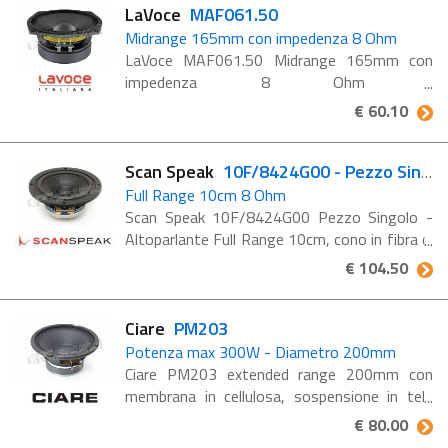
LaVoce
MAF061.50
Midrange 165mm con impedenza 8 Ohm
LaVoce MAF061.50 Midrange 165mm con
impedenza 8 Ohm
Caratteristiche MAF061.50 Bobina voce 1.5"
€ 60.10
CCA Sensibilità 97 dB SPL Anello di
demodulazione in alluminio Privo ...
Scan Speak
10F/8424G00 - Pezzo Singolo
Full Range 10cm 8 Ohm
Scan Speak 10F/8424G00 Pezzo Singolo -
Altoparlante Full Range 10cm, cono in fibra di
vetro, magnete al neodimio, impedenza 8
€ 104.50
Ohm Caratteristiche 10F/8424G00 10 cm a
gamma completa, ...
Ciare
PM203
Potenza max 300W - Diametro 200mm
Ciare PM203 extended range 200mm con
membrana in cellulosa, sospensione in tela
con NOMEX ®, avvolgimento con filo in
€ 80.00
alluminio. Ciare è un'azienda costantemente al