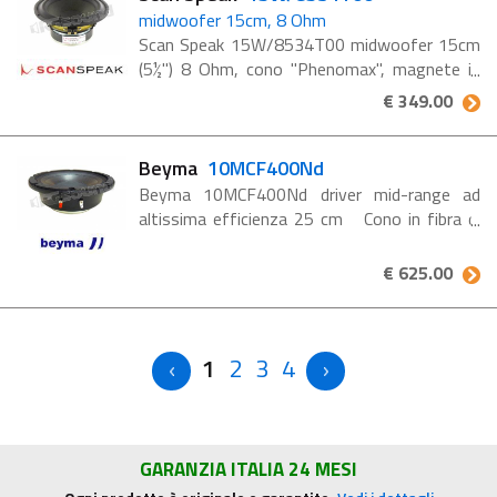
midwoofer 15cm, 8 Ohm
Scan Speak 15W/8534T00 midwoofer 15cm
(5½") 8 Ohm, cono "Phenomax", magnete in
Ferrite, bobina voce 38mm. Materiale del
€ 349.00
cono "Phenomax" Sistema di azionamento ...
Beyma
10MCF400Nd
Beyma 10MCF400Nd driver mid-range ad
altissima efficienza 25 cm Cono in fibra di
carbonio per un comportamento di carico
ottimale e una bassa distorsione Risposta in
€ 625.00
frequenza ...
1
2
3
4
GARANZIA ITALIA 24 MESI