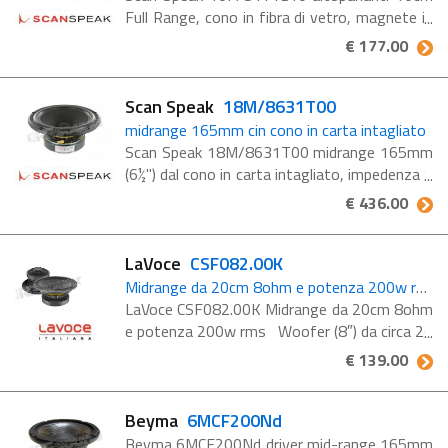
Full Range, cono in fibra di vetro, magnete in
neodimio, impedenza 8 Ohm. Caratteristiche
€ 177.00
10F/8414G10 10 cm Discovery Fullrange 8
ohm, Small Neo ...
Scan Speak
18M/8631T00
midrange 165mm cin cono in carta intagliato
Scan Speak 18M/8631T00 midrange 165mm
(6½") dal cono in carta intagliato, impedenza 8
Ohm. I Midrange e MidWoofer della serie
€ 436.00
Revelator di Scan Speak sono ben conosciuti
per la ...
LaVoce
CSF082.00K
Midrange da 20cm 8ohm e potenza 200w rms
LaVoce CSF082.00K Midrange da 20cm 8ohm
e potenza 200w rms Woofer (8″) da circa 20
cm con magnete in ferrite condiviso con
€ 139.00
doppi anelli demodulanti. Cestello in alluminio
con bobina ...
Beyma
6MCF200Nd
Beyma 6MCF200Nd driver mid-range 165mm