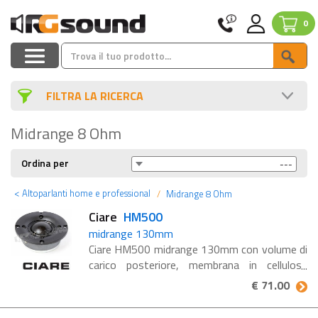
0
FILTRA LA RICERCA
Midrange 8 Ohm
Ordina per
<
Altoparlanti home e professional
Midrange 8 Ohm
Ciare
HM500
midrange 130mm
Ciare HM500 midrange 130mm con volume di
carico posteriore, membrana in cellulosa
smorzata e sospensione in poliuretano. Ciare
€ 71.00
è un'azienda costantemente al passo con le
innovazioni tecnologiche ...