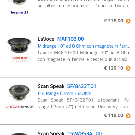
ad altissima efficienza Cono in fibra di
carbonio per un comportamento di carico
ottimale e distorsione inesistente Risposta
€ 378.00
in frequenza ...
LaVoce
MAF103.00
Midrange 10" ad 8 Ohm con magnete in ferrite e cestelllo in acciaio
LaVoce MAF103.00 Midrange 10" ad 8 Ohm
con magnete in ferrite e cestelllo in acciaio
Caratteristiche MAF103.00 Bobina voce da
€ 125.10
3" Sensibilità 99 dB SPL Sistema ...
Scan Speak
5F/8422T01
Full Range 67mm - 8 Ohm
Scan Speak 5F/8422T01 altoparlanti full
range 67mm (2") della serie Discovery, cono
in cellulosa, magnete in neodimio, impedenza
€ 119.00
8 Ohm Caratteristiche 5F/8422T01 6.7 cm
Discovery Fullrange 8 ...
Scan Speak
15W/8534T00