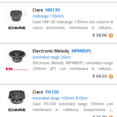
passo con le innovazioni ...
Ciare
HM130
midrange 130mm
Ciare HM130 midrange 130mm con volume di
carico posteriore, membrana in cellulosa
smorzata e sospensione in poliuretano.
€ 38.00
Ciare HM130 è un altoparlante ad utilizzo
midrange con diametro ...
Electronic Melody
MPM8SPL
extended range 20cm
Electronic Melody MPM8SPL extended range
209mm (8”) con membrana in cellulosa
impermeabilizzata e sospensione in tela,
€ 69.30
impedenza 8 Ohm, potenza RMS 120W.
Caratteristiche tecniche ...
Ciare
PA100
extended range 100mm 8 Ohm
Ciare PA100 extended range 100mm con
membrana in cellulosa, sospensione in
gomma, impedenza 8 Ohm e potenza 80 W