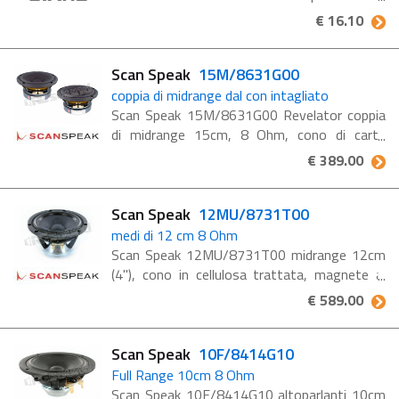
poliuretano, impedenza 8 Ohm, potenza 30
€ 16.10
W Caratteristiche tecniche PA065 Potenza
musicale: 30 W Potenza nominale ...
Scan Speak
15M/8631G00
coppia di midrange dal con intagliato
Scan Speak 15M/8631G00 Revelator coppia
di midrange 15cm, 8 Ohm, cono di carta
intagliato, largo magnete in ferrite Questo
€ 389.00
midrange Revelator è dotato del cono
intagliato, le incisioni ...
Scan Speak
12MU/8731T00
medi di 12 cm 8 Ohm
Scan Speak 12MU/8731T00 midrange 12cm
(4"), cono in cellulosa trattata, magnete al
neodimio, impedenza 8 Ohm Caratteristiche
€ 589.00
12MU/8731T00 12 cm Illuminator Midrange
8 ohm, Paper Cone, ...
Scan Speak
10F/8414G10
Full Range 10cm 8 Ohm
Scan Speak 10F/8414G10 altoparlanti 10cm