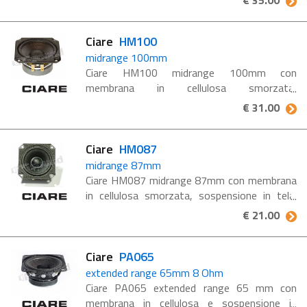
€ 35.00
PA100 caratteristiche tecniche: Potenza
musicale: 80 W Potenza nominale ...
Ciare
HM100
midrange 100mm
Ciare HM100 midrange 100mm con
membrana in cellulosa smorzata,
sospensione in tela. Ciare è un'azienda
€ 31.00
costantemente al passo con le innovazioni
tecnologiche e sotto il continuo stimolo delle
...
Ciare
HM087
midrange 87mm
Ciare HM087 midrange 87mm con membrana
in cellulosa smorzata, sospensione in tela.
Ciare è un'azienda costantemente al passo
€ 21.00
con le innovazioni tecnologiche e sotto il
continuo stimolo ...
Ciare
PA065
extended range 65mm 8 Ohm
Ciare PA065 extended range 65 mm con
membrana in cellulosa e sospensione in