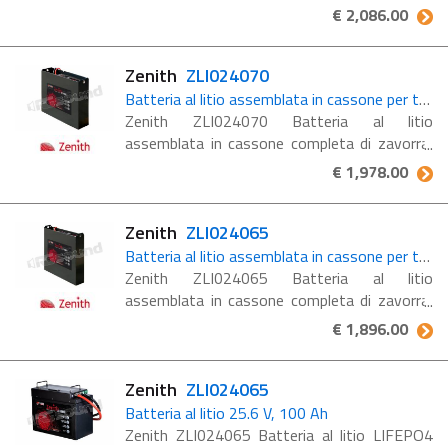
delle batterie monoblocco al litio LiFePO4:
€ 2,086.00
Maintenance free: non è necessaria alcuna
attività ...
Zenith
ZLI024070
Batteria al litio assemblata in cassone per transpallet e carrelli elevatori
Zenith ZLI024070 Batteria al litio
assemblata in cassone completa di zavorra,
per transpallet e carrelli elevatori. Voltaggio
€ 1,978.00
25.6 V, Ah 100, KWh 2.56. Caratteristiche
delle batterie: Maintenance ...
Zenith
ZLI024065
Batteria al litio assemblata in cassone per transpallet e carrelli elevatori
Zenith ZLI024065 Batteria al litio
assemblata in cassone completa di zavorra,
per transpallet e carrelli elevatori. Voltaggio
€ 1,896.00
25.6 V, Ah 100, KWh 2.56. Maintenance
free: non è necessaria ...
Zenith
ZLI024065
Batteria al litio 25.6 V, 100 Ah
Zenith ZLI024065 Batteria al litio LIFEPO4