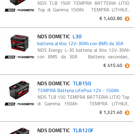
NDS TLB 150F TEMPRA BATTERIA LITIO
Top di Gamma 150Ah TEMPRA LITHIUM
BATTERY è la batteria Litio LiFePO4 top di
€ 1,402.80
gamma di nuova generazione, progettata e
prodotta interamente in ...
NDS DOMETIC
L30
batteria al litio 12V-30Ah con BMS da 30A
NDS Energy L-30 batteria al litio 12V-30Ah
con BMS da 30A Batteria secondaria
(servizi), dimensioni: 197x135x172h mm
€ 415.40
3LION è l’innovativa gamma di batterie NDS
costruita ...
NDS DOMETIC
TLB150
TEMPRA Batteria LiFePo4 12V - 150Ah
NDS TLB 150 TEMPRA BATTERIA LITIO Top
di Gamma 150Ah TEMPRA LITHIUM
BATTERY è la batteria Litio LiFePO4 top di
€ 1,321.40
gamma di nuova generazione, progettata e
prodotta interamente in ...
NDS DOMETIC
TLB120F