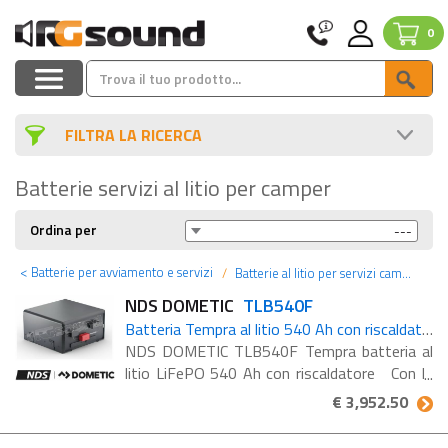
0
FILTRA LA RICERCA
Batterie servizi al litio per camper
Ordina per
<
Batterie per avviamento e servizi
Batterie al litio per servizi camper
NDS DOMETIC
TLB540F
Batteria Tempra al litio 540 Ah con riscaldatore integrato
NDS DOMETIC TLB540F Tempra batteria al
litio LiFePO 540 Ah con riscaldatore Con la
Tempra TLB 540F potrete godere di un
€ 3,952.50
comfort totale in viaggio: preparare il caffè,
asciugare ...