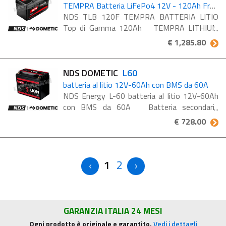
TEMPRA Batteria LiFePo4 12V - 120Ah Freeze model
NDS TLB 120F TEMPRA BATTERIA LITIO
Top di Gamma 120Ah TEMPRA LITHIUM
BATTERY è la batteria Litio LiFePO4 top di
€ 1,285.80
gamma di nuova generazione, progettata e
prodotta interamente in ...
NDS DOMETIC
L60
batteria al litio 12V-60Ah con BMS da 60A
NDS Energy L-60 batteria al litio 12V-60Ah
con BMS da 60A Batteria secondaria
(servizi), dimensioni: 257x132x200h mm
€ 728.00
3LION è l’innovativa gamma di batterie NDS
costruita ...
1
2
GARANZIA ITALIA 24 MESI
Ogni prodotto è originale e garantito.
Vedi i dettagli