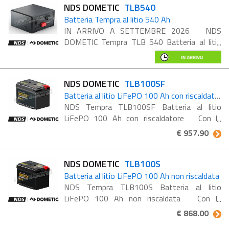
NDS DOMETIC
TLB540
Batteria Tempra al litio 540 Ah
IN ARRIVO A SETTEMBRE 2026 NDS
DOMETIC Tempra TLB 540 Batteria al litio
LiFePO 540 Ah Con la Tempra TLB 540
potrete godere di un comfort totale in
viaggio: preparare il caffè, ...
NDS DOMETIC
TLB100SF
Batteria al litio LiFePO 100 Ah con riscaldatore
NDS Tempra TLB100SF Batteria al litio
LiFePO 100 Ah con riscaldatore Con la
batteria Tempra LiFePO4 potete aggiornare
€ 957.90
in modo semplice ed efficiente il vostro
veicolo per il tempo ...
NDS DOMETIC
TLB100S
Batteria al litio LiFePO 100 Ah non riscaldata
NDS Tempra TLB100S Batteria al litio
LiFePO 100 Ah non riscaldata Con la
batteria Tempra LiFePO4 potete aggiornare
€ 868.00
in modo semplice ed efficiente il vostro