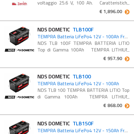
voltaggio 25.6 V, 100 Ah. Caratteristiche
delle batterie monoblocco al litio LiFePO4:
€ 1,896.00
Maintenance free: non è necessaria alcuna ...
NDS DOMETIC
TLB100F
TEMPRA Batteria LiFePo4 12V - 100Ah Freeze model
NDS TLB 100F TEMPRA BATTERIA LITIO
Top di Gamma 100Ah TEMPRA LITHIUM
BATTERY è la batteria Litio LiFePO4 top di
€ 957.90
gamma di nuova generazione, progettata e
prodotta interamente in ...
NDS DOMETIC
TLB100
TEMPRA Batteria LiFePo4 12V - 100Ah
NDS TLB 100 TEMPRA BATTERIA LITIO Top
di Gamma 100Ah TEMPRA LITHIUM
BATTERY è la batteria Litio LiFePO4 top di
€ 868.00
gamma di nuova generazione, progettata e
prodotta interamente in ...
NDS DOMETIC
TLB150F
TEMPRA Batteria LiFePo4 12V - 150Ah Freeze model