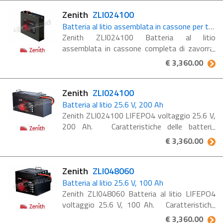
veicolo per il tempo ...
Zenith
ZLI024100
Batteria al litio assemblata in cassone per transpallet e carrelli elevatori
Zenith ZLI024100 Batteria al litio
assemblata in cassone completa di zavorra,
per transpallet e carrelli elevatori. Voltaggio
€ 3,360.00
25.6 V, Ah 200, KWh 5.12. Maintenance
free: non è necessaria ...
Zenith
ZLI024100
Batteria al litio 25.6 V, 200 Ah
Zenith ZLI024100 LIFEPO4 voltaggio 25.6 V,
200 Ah. Caratteristiche delle batterie
monoblocco al litio LiFePO4: Maintenance
€ 3,360.00
free: non è necessaria alcuna attività di ...
Zenith
ZLI048060
Batteria al litio 25.6 V, 100 Ah
Zenith ZLI048060 Batteria al litio LIFEPO4
voltaggio 25.6 V, 100 Ah. Caratteristiche
delle batterie monoblocco al litio LiFePO4:
€ 3,360.00