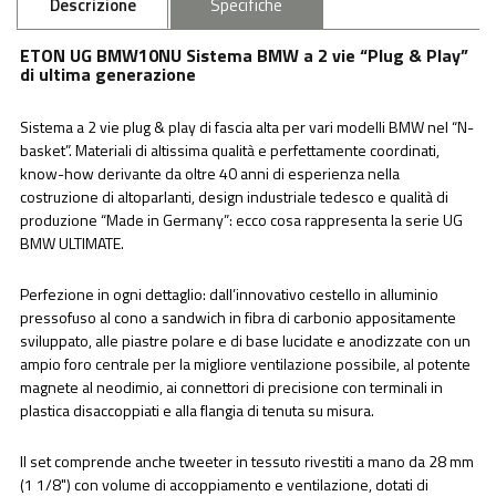
Descrizione
Specifiche
ETON UG BMW10NU Sistema BMW a 2 vie “Plug & Play”
di ultima generazione
Sistema a 2 vie plug & play di fascia alta per vari modelli BMW nel “N-
basket”. Materiali di altissima qualità e perfettamente coordinati,
know-how derivante da oltre 40 anni di esperienza nella
costruzione di altoparlanti, design industriale tedesco e qualità di
produzione “Made in Germany”: ecco cosa rappresenta la serie UG
BMW ULTIMATE.
Perfezione in ogni dettaglio: dall’innovativo cestello in alluminio
pressofuso al cono a sandwich in fibra di carbonio appositamente
sviluppato, alle piastre polare e di base lucidate e anodizzate con un
ampio foro centrale per la migliore ventilazione possibile, al potente
magnete al neodimio, ai connettori di precisione con terminali in
plastica disaccoppiati e alla flangia di tenuta su misura.
Il set comprende anche tweeter in tessuto rivestiti a mano da 28 mm
(1 1/8") con volume di accoppiamento e ventilazione, dotati di