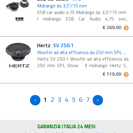
Midrange da 3,5"/75 mm
ESB car audio 4.75 Midrange da 3,5"/75 mm
I midrange ESB Car Audio 4.75 sono
progettati per offrire prestazioni audio di
€ 269.00
alto livello, integrando materiali premium e
tecnologie avanzate ...
Hertz
SV 250.1
Woofer ad alta efficienza da 250 mm SPL Show
Hertz SV 250.1 Woofer ad alta efficienza da
250 mm SPL Show Il midrange Hertz SV
250.1 è la soluzione più versatile per le
€ 119.00
installazioni dedicate all’SPL. Come i sub SX, ...
1
2
3
4
5
6
7
GARANZIA ITALIA 24 MESI