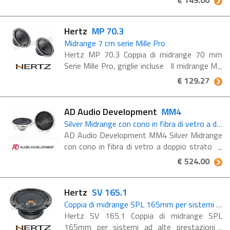
€ 149.00
al neodimio, che garantisce un'elevata
efficienza ...
Hertz
MP 70.3
Midrange 7 cm serie Mille Pro
Hertz MP 70.3 Coppia di midrange 70 mm
Serie Mille Pro, griglie incluse Il midrange MP
70.3 con doppio magnete in Neodimio interno
€ 129.27
alla bobina produce una gamma media
ammaliante, perfetta ...
AD Audio Development
MM4
Silver Midrange con cono in fibra di vetro a doppio strato
AD Audio Development MM4 Silver Midrange
con cono in fibra di vetro a doppio strato I
midrange MM4 hanno una cupola rovesciata
€ 524.00
da 10cm di diametro, unica al mondo, in
quanto il suo circuito ...
Hertz
SV 165.1
Coppia di midrange SPL 165mm per sistemi ad alte prestazioni
Hertz SV 165.1 Coppia di midrange SPL
165mm per sistemi ad alte prestazioni