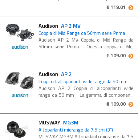
Hertz SV 165.1 coppia di midrange 165mm,
€ 119.01
con una potenza massima di 400W, per
realizzare sistemi ad alte prestazioni. SV ...
Audison
AP 2 MV
Coppia di Mid Range da 50mm serie Prima
Audison AP 2 MV Coppia di Mid Range da
50mm serie Prima Questa coppia di Mid
Range riproduce l'intera gamma delle
€ 109.00
frequenze medie e alte ed è perfetto per le
auto ...
Audison
AP 2
Coppia di altoparlanti wide range da 50 mm
Audison AP 2 Coppia di altoparlanti wide
range da 50 mm La gamma di componenti
Prima si espande con l'introduzione della
€ 109.00
nuova ampia gamma AP 2, una soluzione
innovativa alla perfezione ...
MUSWAY
MG3M
Altoparlanti midrange da 7,5 cm (3”)
MUSWAY MG3M Altoparlanti midrange da 7,5