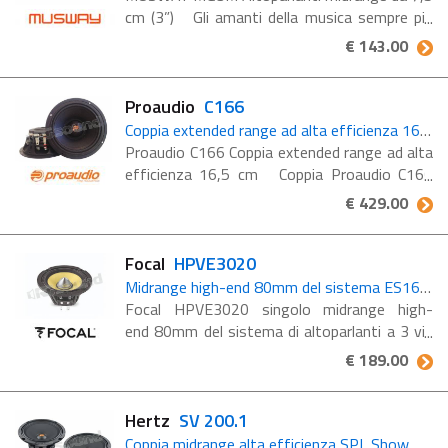
cm (3”) Gli amanti della musica sempre più
esigenti scelgono i prodotti Musway. Gli
€ 143.00
amplificatori in particolare, con o senza DSP
integrato, ...
Proaudio
C166
Coppia extended range ad alta efficienza 16,5 cm
Proaudio C166 Coppia extended range ad alta
efficienza 16,5 cm Coppia Proaudio C166
midrange extended range dalle prestazioni
€ 429.00
eccellenti in tutte le situazioni. Sempre
stabile, potente e dettagliato. ...
Focal
HPVE3020
Midrange high-end 80mm del sistema ES165KX3 EVO
Focal HPVE3020 singolo midrange high-
end 80mm del sistema di altoparlanti a 3 vie
Focal ES165KX3 EVO, offre un'eccellente
€ 189.00
linearità e un'ottima definizione su tutta la
gamma Altoparlante ...
Hertz
SV 200.1
Coppia midrange alta efficienza SPL Show