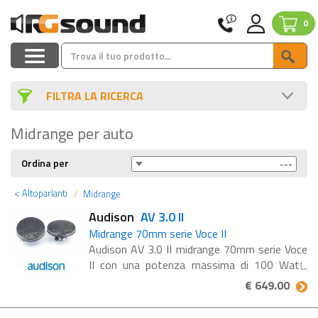
0
FILTRA LA RICERCA
Midrange per auto
Ordina per
<
Altoparlanti
Midrange
Audison
AV 3.0 II
Midrange 70mm serie Voce II
Audison AV 3.0 II midrange 70mm serie Voce
II con una potenza massima di 100 Watt,
impedenza 4 ohm Il diffusore midrange
€ 649.00
Audison VOCE II AV 3.0 II è stato realizzato
con cura per offrire ...