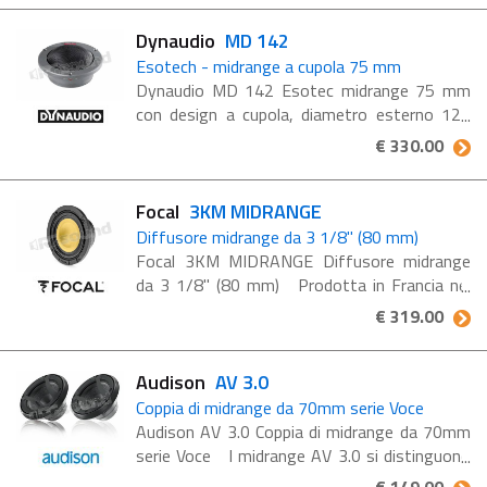
...
Dynaudio
MD 142
Esotech - midrange a cupola 75 mm
Dynaudio MD 142 Esotec midrange 75 mm
con design a cupola, diametro esterno 121
mm, impedenza 8 Ohm Trasduttore per
€ 330.00
medie frequenze di dimensioni compatte (75
mm), progettato per sistemi ad ...
Focal
3KM MIDRANGE
Diffusore midrange da 3 1/8" (80 mm)
Focal 3KM MIDRANGE Diffusore midrange
da 3 1/8" (80 mm) Prodotta in Francia nei
laboratori Focal, la linea di altoparlanti K2
€ 319.00
Power M è composta da midrange (3 KM),
woofer (6.5 ...
Audison
AV 3.0
Coppia di midrange da 70mm serie Voce
Audison AV 3.0 Coppia di midrange da 70mm
serie Voce I midrange AV 3.0 si distinguono
per l'impiego di un potente gruppo magnetico