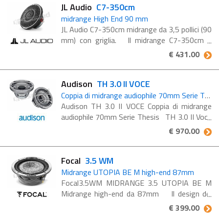
JL Audio
C7-350cm
midrange High End 90 mm
JL Audio C7-350cm midrange da 3,5 pollici (90
mm) con griglia. Il midrange C7-350cm è
progettato per funzionare in un sistema a 3
€ 431.00
vie, con woofer e tweeter. Concepito e
costruito appositamente ...
Audison
TH 3.0 II VOCE
Coppia di midrange audiophile 70mm Serie Thesis
Audison TH 3.0 II VOCE Coppia di midrange
audiophile 70mm Serie Thesis TH 3.0 II Voce
è un midrange puro specializzato nella
€ 970.00
riproduzione della gamma 250 / 3,5k Hz. Si
integra ...
Focal
3.5 WM
Midrange UTOPIA BE M high-end 87mm
Focal3.5WM MIDRANGE 3.5 UTOPIA BE M
Midrange high-end da 87mm Il design dei
midrange ultracompatti Focal 3.5WM è stato
€ 399.00
reso possibile grazie all'utilizzo esclusivo del