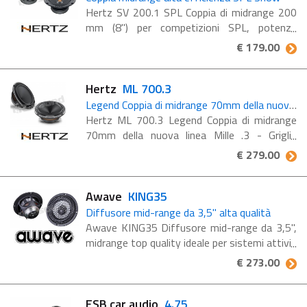
Hertz SV 200.1 SPL Coppia di midrange 200
mm (8") per competizioni SPL, potenza
massima 500 W, impedenza 4 Ohm I
€ 179.00
midrange SV 200.1 sono dotati di una
struttura molto solida e robusta, ...
Hertz
ML 700.3
Legend Coppia di midrange 70mm della nuova linea Mille .3
Hertz ML 700.3 Legend Coppia di midrange
70mm della nuova linea Mille .3 - Griglie
incluse. Il profilo esponenziale senza para
€ 279.00
polvere del V-cone® garantisce una migliore
dispersione: ...
Awave
KING35
Diffusore mid-range da 3,5" alta qualità
Awave KING35 Diffusore mid-range da 3,5",
midrange top quality ideale per sistemi attivi
La serie KING è stata progettata senza
€ 273.00
considerare alcun tipo di limite economico, ...
ESB car audio
4.75