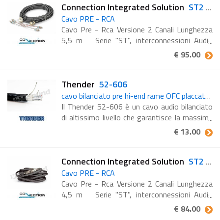
Connection Integrated Solution
ST2 550.1
Cavo PRE - RCA
Cavo Pre - Rca Versione 2 Canali Lunghezza
5,5 m Serie "ST", interconnessioni Audio
"High Resolution" La guaina di rivestineto in
€ 95.00
DURA-TEX rende il cavo più ...
Thender
52-606
cavo bilanciato pre hi-end rame OFC placcato argento
Il Thender 52-606 è un cavo audio bilanciato
di altissimo livello che garantisce la massima
qualità nel trasferimento dei segnali
€ 13.00
preamplificati. Questo cavo è caratterizzato
dall'uso ...
Connection Integrated Solution
ST2 450.1
Cavo PRE - RCA
Cavo Pre - Rca Versione 2 Canali Lunghezza
4,5 m Serie "ST", interconnessioni Audio
"High Resolution" La guaina di ruvestineto in
€ 84.00
DURA-TEX rende il cavo più ...