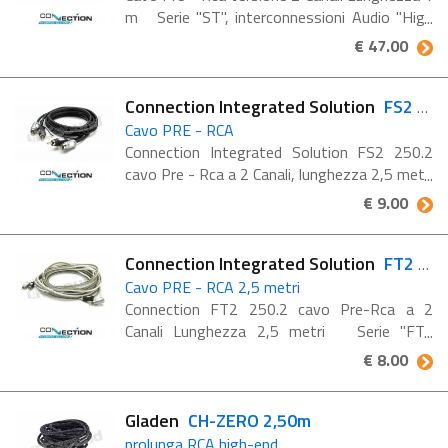
m Serie "ST", interconnessioni Audio "High
Resolution" La guaina di ruvestineto in
€ 47.00
DURA-TEX rende il cavo più piacevole ...
Connection Integrated Solution
FS2 250.2
Cavo PRE - RCA
Connection Integrated Solution FS2 250.2
cavo Pre - Rca a 2 Canali, lunghezza 2,5 metri
Serie "FS2", interconnessioni audio High
€ 9.00
Value La guaina di rivestimento Soft Touch
rende ...
Connection Integrated Solution
FT2 250.2
Cavo PRE - RCA 2,5 metri
Connection FT2 250.2 cavo Pre-Rca a 2
Canali Lunghezza 2,5 metri Serie "FT",
interconnessione Audio Guaina di
€ 8.00
rivestimento esterno ad elevata trasparenza
La coppia di conduttori ...
Gladen
CH-ZERO 2,50m
prolunga RCA high-end