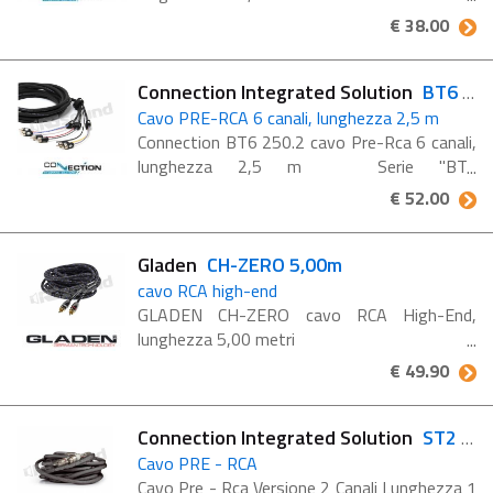
interconnnnesioni audio ad alta efficienza e
€ 38.00
versalità La guaina di rivestimento Soft
Touch rende ...
Connection Integrated Solution
BT6 250.2
Cavo PRE-RCA 6 canali, lunghezza 2,5 m
Connection BT6 250.2 cavo Pre-Rca 6 canali,
lunghezza 2,5 m Serie "BT",
interconnnnesioni audio ad alta efficienza e
€ 52.00
versalità La guaina di rivestimento Soft
Touch rende ...
Gladen
CH-ZERO 5,00m
cavo RCA high-end
GLADEN CH-ZERO cavo RCA High-End,
lunghezza 5,00 metri
€ 49.90
Connection Integrated Solution
ST2 100.1
Cavo PRE - RCA
Cavo Pre - Rca Versione 2 Canali Lunghezza 1