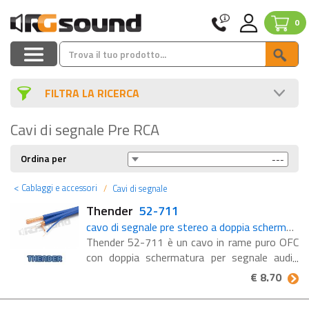
0
FILTRA LA RICERCA
Cavi di segnale Pre RCA
Ordina per
<
Cablaggi e accessori
Cavi di segnale
Thender
52-711
cavo di segnale pre stereo a doppia schermatura in rame OFC
Thender 52-711 è un cavo in rame puro OFC
con doppia schermatura per segnale audio
Stereo + cavo di servizio (remote) rimovibile.
€ 8.70
Guaina esterna: pvc siliconico Schermo 1: CU
ofc Costituzione ...