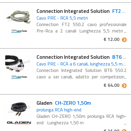
Connection Integrated Solution
FT2 550.2
Cavo PRE - RCA 5,5 metri
Connection FT2 550.2 cavo professionale
Pre-Rca a 2 canali Lunghezza 5,5 metri
Serie "FT", interconnessione Audio Guaina di
€ 12.00
rivestimento esterno ad elevata trasparenza
La ...
Connection Integrated Solution
BT6 550.2
Cavo PRE - RCA a 6 canali, lunghezza 5,5 metri
Connection Integrated Solution BT6 550.2
cavo a sei canali, adatto per competizioni,
lunghezza 5,5 metri Serie "BT",
€ 64.00
interconnnnesioni Audio ad alta efficienza e
versalità La ...
Gladen
CH-ZERO 1,50m
prolunga RCA high-end
Gladen CH-ZERO 1,50m prolunga RCA high-
end Lunghezza 1,50 m