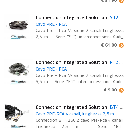
€ 31.90
Connection Integrated Solution
ST2 250.1
Cavo PRE - RCA
Cavo Pre - Rca Versione 2 Canali Lunghezza
2,5 m Serie "ST", interconnessioni Audio
"High Resolution" La guaina di ruvestineto in
€ 61.00
DURA-TEX rende il cavo più ...
Connection Integrated Solution
FT2 550
Cavo PRE - RCA
Cavo Pre - Rca Versione 2 Canali Lunghezza
5,5 m Serie "FT", interconnessione Audio
Guaina di rivestimento esterno ad elevata
€ 9.00
trasparenza La coppia di conduttori argentati
...
Connection Integrated Solution
BT4 250.2
Cavo PRE-RCA 4 canali, lunghezza 2,5 m
Connection BT4 250.2 cavo Pre-Rca 4 canali,
lunghezza 2,5 m Serie "BT",