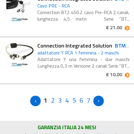
Cavo PRE - RCA
Connection BT2 450.2 cavo Pre-RCA 2 canali,
lunghezza 4,5 metri Serie "BT",
interconnnnesioni Audio ad alta efficienza e
€ 21.00
versalità La guaina di rivestimento Soft
Touch ...
Connection Integrated Solution
BTM 030.2
adattatore Y RCA 1 femmina - 2 maschi
Adattatore Y una femmina - due maschi
Lunghezza 0,3 m Versione 2 canali Serie "BT",
interconnnnesioni Audio ad alta efficienza e
€ 10.00
versalità La guaina di rivestimento Soft
Touch ...
1
2
3
4
5
6
7
GARANZIA ITALIA 24 MESI