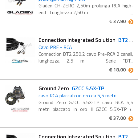
Gladen CH-ZERO 2,50m prolunga RCA high-
end Lunghezza 2,50 m
€ 37.90
Connection Integrated Solution
BT2 250.2
Cavo PRE - RCA
Connection BT2 250.2 cavo Pre-RCA 2 canali,
lunghezza 2,5 m Serie "BT",
interconnnnesioni Audio ad alta efficienza e
€ 18.00
versalità La guaina di rivestimento Soft
Touch rende ...
Ground Zero
GZCC 5.5X-TP
cavo RCA placcato in oro da 5,5 metri
Ground Zero GZCC 5.5X-TP cavo RCA 5,5
metri placcato in oro Il GZCC 5.5X-TP di
Ground Zero è un cavo RCA con una
€ 37.00
lunghezza impressionante di 5,5 metri. I
connettori sono in metallo con scanalatura, ...
Connection Integrated Solution
BT2 450.2