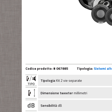
Codice prodotto: # 067885
Tipologia:
Sistemi alto
Tipologia
Kit 2 vie separate
Dimensione tweeter
millimetri
Sensibilità
dB