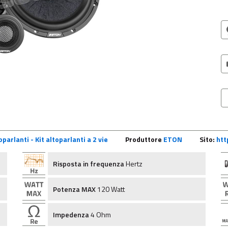
parlanti - Kit altoparlanti a 2 vie
Produttore
ETON
Sito:
htt
Risposta in frequenza
Hertz
Potenza MAX
120 Watt
Impedenza
4 Ohm