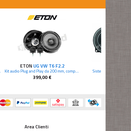
ETON
UG VW T6 F2.2
ETON
B 10
one per BMW
Kit audio Plug and Play da 200 mm, compatibile con VW T6
Sistema a due vie de
399,00 €
269,00 €
Area Clienti