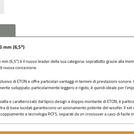
65 mm (6,5")
mm (6,5") è il nuovo leader della sua categoria: soprattutto grazie alla m
, di nuova concezione.
ivo di ETON e offre particolari vantaggi in termini di prestazioni sonore. Il 
nte sviluppato: particolarmente leggero e rigido, è quindi ideale per l’im
 piatta e caratterizzato dal tipico design a doppio montante di ETON, è parti
astra di base lucidati garantiscono un azionamento potente del woofer. Il se
coppiamento e tecnologia RCFS, separati da un crossover a cavo di facile ins