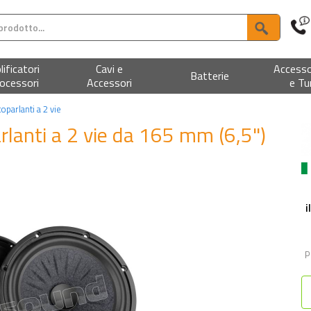
ificatori
Cavi e
Accesso
Batterie
ocessori
Accessori
e Tu
ltoparlanti a 2 vie
arlanti a 2 vie da 165 mm (6,5")
i
P