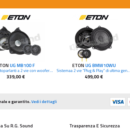
TON
UG MB100 F
ETON
UG BMW10WU
sistema di altoparlanti a 2 vie con woofer 10cm Plug and Play Mercedes
Sistemaa 2 vie “Plug & Play” di ultima generazi
339,00 €
499,00 €
nale e garantito.
Vedi i dettagli
a Su R.G. Sound
Trasparenza E Sicurezza