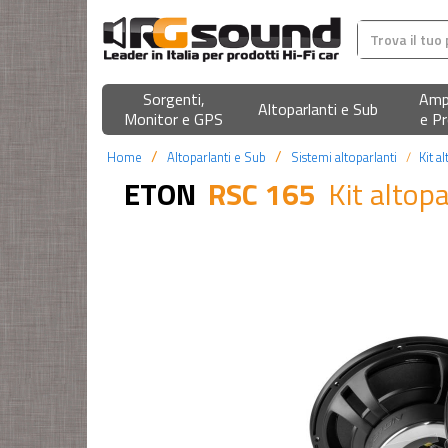
Sorgenti,
Ampl
Altoparlanti e Sub
Monitor e GPS
e Pr
Home
Altoparlanti e Sub
Sistemi altoparlanti
Kit a
ETON
RSC 165
Kit altop