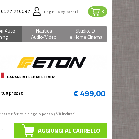
0577 716097
Login
|
Registrati
0
ri Auto
Nautica
Studio, DJ
ning
Audio/Video
e Home Cinema
GARANZIA UFFICIALE ITALIA
€ 499,00
l tuo prezzo:
rezzo riferito a singolo pezzo (IVA inclusa)
AGGIUNGI AL CARRELLO