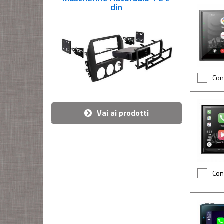
din
Con
Vai ai prodotti
Con