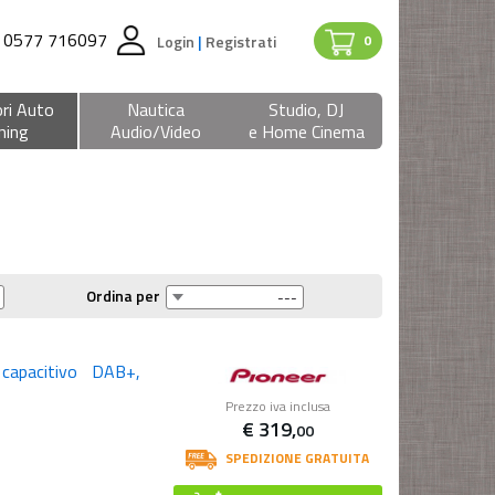
0577 716097
Login
|
Registrati
0
ri Auto
Nautica
Studio, DJ
ning
Audio/Video
e Home Cinema
Ordina per
capacitivo DAB+,
Prezzo iva inclusa
€
319,
00
SPEDIZIONE GRATUITA