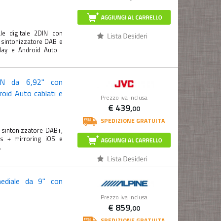
e digitale 2DIN con
, sintonizzatore DAB e
Play e Android Auto
IN da 6,92" con
oid Auto cablati e
Prezzo iva inclusa
€
439,
00
SPEDIZIONE GRATUITA
sintonizzatore DAB+,
ss + mirroring iOS e
.
mediale da 9" con
Prezzo iva inclusa
€
859,
00
SPEDIZIONE GRATUITA