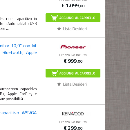
€
1.099,
00
screen capacitivo in
ndroidAuto cablato USB
ie ...
itor 10,0" con kit
 Bluetooth, Apple
Prezzo iva inclusa
€
999,
00
chscreen capacitivo
AB+, Apple CarPlay e
e possibilità ...
capacitivo WSVGA
Prezzo iva inclusa
€
299,
00