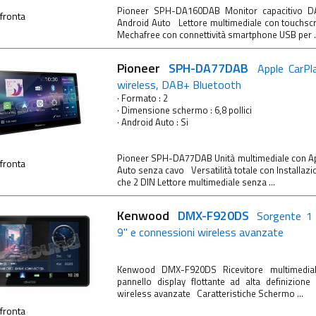
Pioneer SPH-DA160DAB Monitor capacitivo DA
fronta
Android Auto Lettore multimediale con touchscr
Mechafree con connettività smartphone USB per ..
Pioneer
SPH-DA77DAB
Apple CarPl
wireless, DAB+ Bluetooth
· Formato : 2
· Dimensione schermo : 6,8 pollici
· Android Auto : Si
Pioneer SPH-DA77DAB Unità multimediale con Ap
fronta
Auto senza cavo Versatilità totale con Installazi
che 2 DIN Lettore multimediale senza ...
Kenwood
DMX-F920DS
Sorgente 1 
9" e connessioni wireless avanzate
Kenwood DMX-F920DS Ricevitore multimedial
pannello display flottante ad alta definizion
wireless avanzate Caratteristiche Schermo ...
fronta