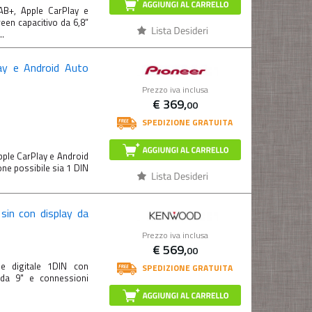
B+, Apple CarPlay e
een capacitivo da 6,8”
.
ay e Android Auto
Prezzo iva inclusa
€
369,
00
SPEDIZIONE GRATUITA
ple CarPlay e Android
one possibile sia 1 DIN
sin con display da
Prezzo iva inclusa
€
569,
00
e digitale 1DIN con
SPEDIZIONE GRATUITA
e da 9" e connessioni