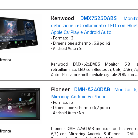
Kenwood
DMX7525DABS
Monit
definizione retroilluminato LED con Blu
Apple CarPlay e Android Auto
· Formato : 2
· Dimensione schermo : 6,8 pollici
· Android Auto : Si
fronta
Kenwood DMX7525DABS Monitor 6,8'' ad
retroilluminato LED con Bluetooth, USB, DAB+, A
Auto Ricevitore multimediale digitale 2DIN con ...
Pioneer
DMH-A240DAB
Monitor 6
Mirroring Android & iPhone
· Formato : 2
· Dimensione schermo : 6,2 pollici
· Android Auto : No
Pioneer DMH-A240DAB monitor touchscreen res
fronta
6,2", con Mirroring Android & iPhone DMH-