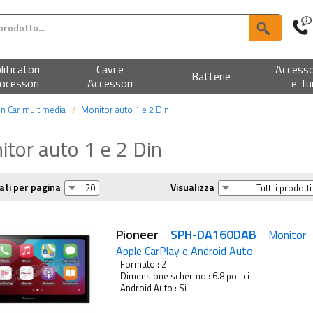
ificatori
Cavi e
Accesso
Batterie
ocessori
Accessori
e Tu
in Car multimedia
Monitor auto 1 e 2 Din
tor auto 1 e 2 Din
ati per pagina
Visualizza
Pioneer
SPH-DA160DAB
Monitor 
Apple CarPlay e Android Auto
· Formato : 2
· Dimensione schermo : 6.8 pollici
· Android Auto : Si