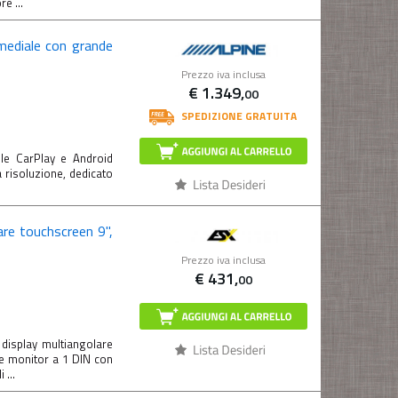
e ...
mediale con grande
Prezzo iva inclusa
€
1.349,
00
SPEDIZIONE GRATUITA
ple CarPlay e Android
 risoluzione, dedicato
re touchscreen 9",
Prezzo iva inclusa
€
431,
00
isplay multiangolare
e monitor a 1 DIN con
 ...