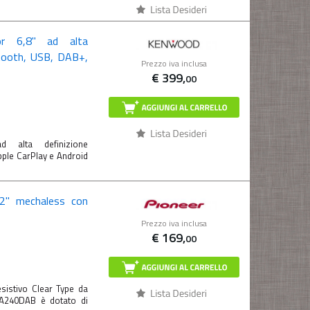
or 6,8'' ad alta
etooth, USB, DAB+,
Prezzo iva inclusa
€
399,
00
 alta definizione
pple CarPlay e Android
,2" mechaless con
Prezzo iva inclusa
€
169,
00
istivo Clear Type da
A240DAB è dotato di