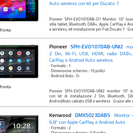
Auto wireless con kit per Ducato 7
Pioneer SPH-EVO107DAB-D7 Monitor 10" touch
stile tablet, Bluetooth, DAB+, Apple CarPlay e A
e wireless, kit installazione per Fiat Ducato 7 Graz
fronta
Pioneer
SPH-EVO107DAB-UNI2
mon
2 Din, Wi-Fi, USB, HDMI, radio DAB+,
CarPlay e Android Auto wireless
· Formato : 1
· Dimensione schermo : 10 pollici
· Android Auto : Si
fronta
Pioneer SPH-EVO107DAB-UNI2 monitor 10" tou
con kit di installazione 2 Din, Bluetooth, D
AndroidAuto cablato USB e wireless Grazie alle su
Kenwood
DMX5023DABS
Monitor 
6,8'' con Apple CarPlay e Android Auto
· Formato : 2
· Dimensione schermo : 6,8 pollici