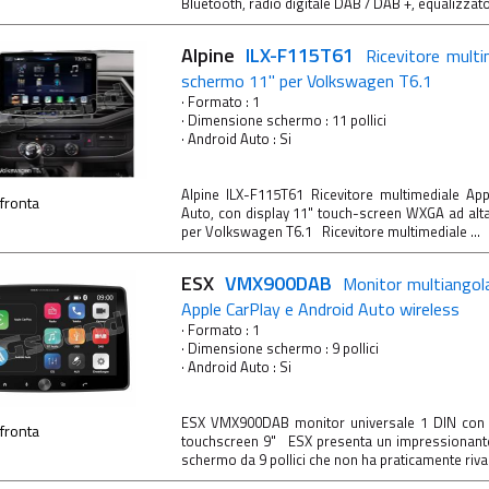
Bluetooth, radio digitale DAB / DAB +, equalizzator
Alpine
ILX-F115T61
Ricevitore multi
schermo 11'' per Volkswagen T6.1
· Formato : 1
· Dimensione schermo : 11 pollici
· Android Auto : Si
Alpine ILX-F115T61 Ricevitore multimediale Ap
fronta
Auto, con display 11" touch-screen WXGA ad alta
per Volkswagen T6.1 Ricevitore multimediale ...
ESX
VMX900DAB
Monitor multiangola
Apple CarPlay e Android Auto wireless
· Formato : 1
· Dimensione schermo : 9 pollici
· Android Auto : Si
ESX VMX900DAB monitor universale 1 DIN con d
fronta
touchscreen 9" ESX presenta un impressionant
schermo da 9 pollici che non ha praticamente rivali