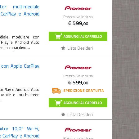
tor multimediale
 CarPlay e Android
Prezzo iva inclusa
€
599,
00
diale modulare con
 Play e Android Auto
en capacitivo ...
 con Apple CarPlay
Prezzo iva inclusa
€
599,
00
rPlay e Android Auto
SPEDIZIONE GRATUITA
vibile e touchscreen
.
itor 10,0" Wi-Fi,
 CarPlay e Android
Prezzo iva inclusa