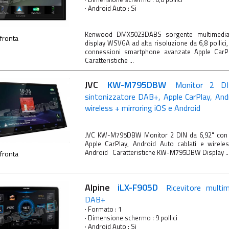
· Android Auto : Si
Kenwood DMX5023DABS sorgente multimedial
fronta
display WSVGA ad alta risoluzione da 6,8 pollici
connessioni smartphone avanzate Apple Car
Caratteristiche ...
JVC
KW-M795DBW
Monitor 2 D
sintonizzatore DAB+, Apple CarPlay, Andr
wireless + mirroring iOS e Android
JVC KW-M795DBW Monitor 2 DIN da 6,92" con 
Apple CarPlay, Android Auto cablati e wirele
Android Caratteristiche KW-M795DBW Display ..
fronta
Alpine
iLX-F905D
Ricevitore multi
DAB+
· Formato : 1
· Dimensione schermo : 9 pollici
· Android Auto : Si