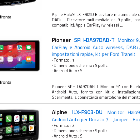
Alpine Halo9 iLX-F905D Ricevitore multimediale da
fronta
DAB+ Ricevitore multimediale da 9 pollici, con
compatibilità Apple CarPlay (wireless) ...
Pioneer
SPH-DA97DAB-T
Monitor 9,
CarPlay e Android Auto wireless, DAB+
impostazioni rapide, kit per Ford Transit
· Formato : 1
· Dimensione schermo : 9 pollici
· Android Auto : Si
fronta
Pioneer SPH-DA97DAB-T Monitor 9" con Blueto
Android Auto, fornito con kit di installazi
Sperimenta la connettività smartphone del monitor
Alpine
ILX-F903-DU
Monitor Halo9
Android Auto per Ducato 7 - Jumper - Bo
· Formato : 2
· Dimensione schermo : 9 pollici
· Android Auto : Si