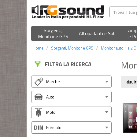
Sorgenti,
Ampl
Altoparlanti e Sub
Monitor e GPS
e Pr
Home
Sorgenti, Monitor e GPS
Monitor auto 1 e 2 D
Moni
FILTRA LA RICERCA
Marche
Risult
Auto
Moto
Formato