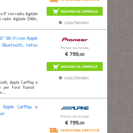
 9" con radio digitale
 radio digitale DAB+,
0" Wi-Fi con Apple
, Bluetooth, tatso
Prezzo iva inclusa
€
799,
00
oth, Apple CarPlay e
one per Ford Transit
 ...
 Apple CarPlay e
xer
Prezzo iva inclusa
€
799,
00
SPEDIZIONE GRATUITA