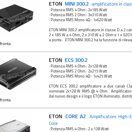
ETON
MINI 300.2
amplificatore in clas
· Potenza RMS 4 Ohm : 2x185 Watt
· Potenza RMS 2 Ohm : 3x310 Watt
· Potenza RMS Mono 4Ω : 1x620 Watt
ETON MINI 300.2 amplificatore in classe D a 2 can
2 x 185 W a 4 Ohm, 2 x 310 W a 2 Ohm e 1 x 620
a ponte. ETON MINI 300.2 ha la funzione di rileva
fronta
ETON
ECS 300.2
· Potenza RMS 4 Ohm : 2x128 Watt
· Potenza RMS 2 Ohm : 2x215 Watt
· Potenza RMS Mono 4Ω : 1x425 Watt
ETON ECS 300.2 amplificatore a due canali Cl
nominale 2x128 W RMS @ 4 Ohm Amplificatore 
dal nuovo design e il logo ETON illuminato, distri
fronta
ETON
CORE A2
Amplificatore High-E
Core
· Potenza RMS 4 Ohm : 2 x 138 Watt