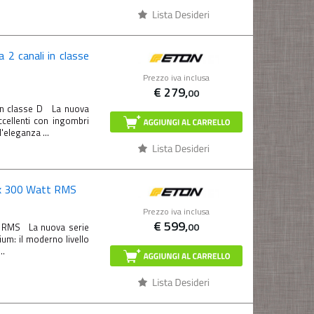
 2 canali in classe
Prezzo iva inclusa
€
279,
00
 in classe D La nuova
ccellenti con ingombri
'eleganza ...
2 x 300 Watt RMS
Prezzo iva inclusa
€
599,
00
tt RMS La nuova serie
um: il moderno livello
..