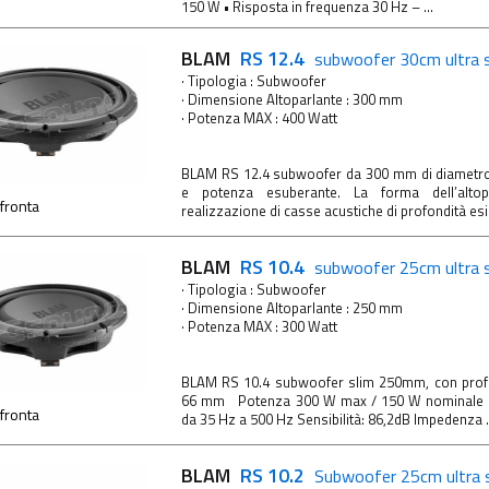
150 W • Risposta in frequenza 30 Hz – ...
BLAM
RS 12.4
subwoofer 30cm ultra 
· Tipologia : Subwoofer
· Dimensione Altoparlante : 300 mm
· Potenza MAX : 400 Watt
BLAM RS 12.4 subwoofer da 300 mm di diametro a
e potenza esuberante. La forma dell’altop
fronta
realizzazione di casse acustiche di profondità esi
BLAM
RS 10.4
subwoofer 25cm ultra 
· Tipologia : Subwoofer
· Dimensione Altoparlante : 250 mm
· Potenza MAX : 300 Watt
BLAM RS 10.4 subwoofer slim 250mm, con profon
66 mm Potenza 300 W max / 150 W nominale R
fronta
da 35 Hz a 500 Hz Sensibilità: 86,2dB Impedenza .
BLAM
RS 10.2
Subwoofer 25cm ultra 