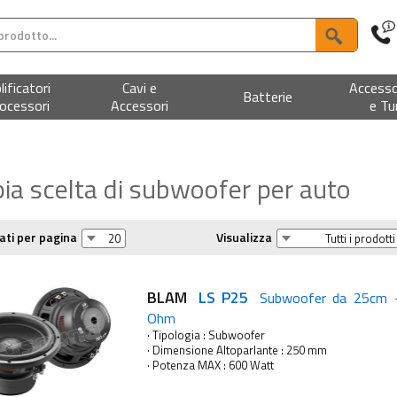
ificatori
Cavi e
Accesso
Batterie
ocessori
Accessori
e Tu
a scelta di subwoofer per auto
ati per pagina
Visualizza
BLAM
LS P25
Subwoofer da 25cm -
Ohm
· Tipologia : Subwoofer
· Dimensione Altoparlante : 250 mm
· Potenza MAX : 600 Watt