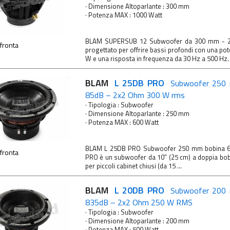
· Dimensione Altoparlante : 300 mm
· Potenza MAX : 1000 Watt
BLAM SUPERSUB 12 Subwoofer da 300 mm - 2x
fronta
progettato per offrire bassi profondi con una p
W e una risposta in frequenza da 30 Hz a 500 Hz. È
BLAM
L 25DB PRO
Subwoofer 250
85dB – 2x2 Ohm 300 W rms
· Tipologia : Subwoofer
· Dimensione Altoparlante : 250 mm
· Potenza MAX : 600 Watt
BLAM L 25DB PRO Subwoofer 250 mm bobina 
fronta
PRO è un subwoofer da 10″ (25 cm) a doppia bob
per piccoli cabinet chiusi (da 15 ...
BLAM
L 20DB PRO
Subwoofer 200
835dB – 2x2 Ohm 250 W RMS
· Tipologia : Subwoofer
· Dimensione Altoparlante : 200 mm
· Potenza MAX : 500 Watt