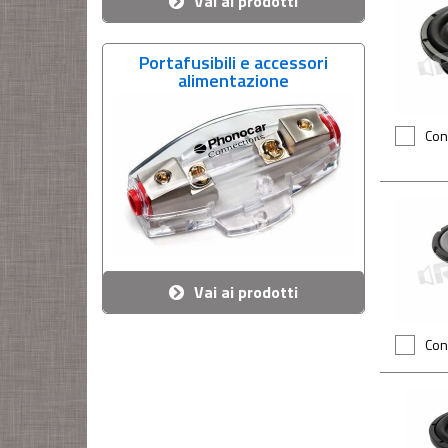
Vai ai prodotti
Portafusibili e accessori
alimentazione
Con
Vai ai prodotti
Con