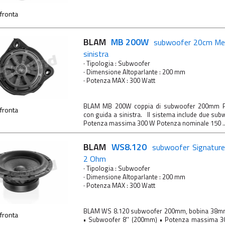
fronta
BLAM
MB 200W
subwoofer 20cm Mer
sinistra
· Tipologia : Subwoofer
· Dimensione Altoparlante : 200 mm
· Potenza MAX : 300 Watt
BLAM MB 200W coppia di subwoofer 200mm P
fronta
con guida a sinistra. Il sistema include due su
Potenza massima 300 W Potenza nominale 150 ..
BLAM
WS8.120
subwoofer Signatur
2 Ohm
· Tipologia : Subwoofer
· Dimensione Altoparlante : 200 mm
· Potenza MAX : 300 Watt
BLAM WS 8.120 subwoofer 200mm, bobina 38m
fronta
• Subwoofer 8'' (200mm) • Potenza massima 