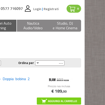
0577 716097
Login
|
Registrati
0
ri Auto
Nautica
Studio, DJ
ning
Audio/Video
e Home Cinema
Ordina per
 Doppia bobina 2
Prezzo iva inclusa
€
189,
00