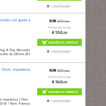
cedes con guida a
Prezzo iva inclusa
€
550,
00
lug & Play Mercedes
bwoofer da 200 mm (8”)
.
e 20cm, impedenza
Prezzo iva inclusa
€
949,
00
m, impedenza 2 Ohm.
300 W / Nom. Potenza