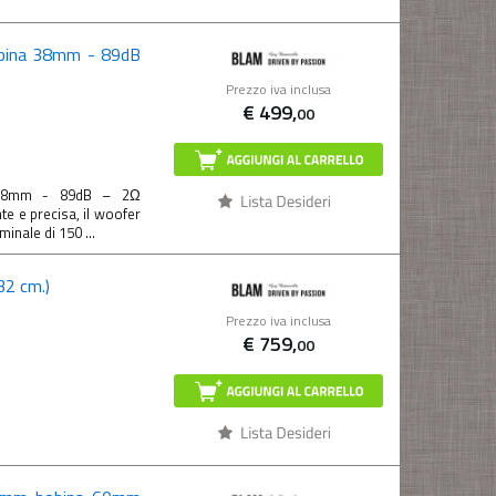
bina 38mm - 89dB
Prezzo iva inclusa
€
499,
00
 38mm - 89dB – 2Ω
e e precisa, il woofer
inale di 150 ...
32 cm.)
Prezzo iva inclusa
€
759,
00