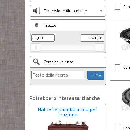
Con
Dimensione Altoparlante
Prezzo
Cerca nell'elenco
Con
Potrebbero interessarti anche
Batterie piombo acido per
trazione
Con