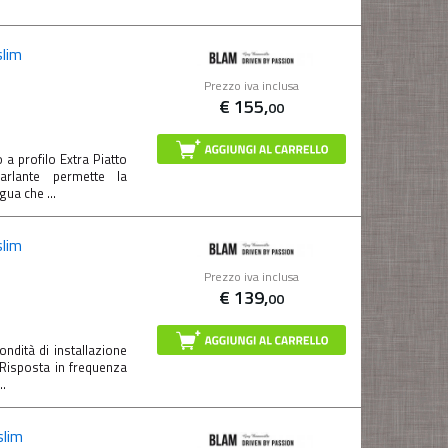
slim
Prezzo iva inclusa
€
155,
00
 profilo Extra Piatto
arlante permette la
gua che ...
slim
Prezzo iva inclusa
€
139,
00
dità di installazione
isposta in frequenza
..
slim