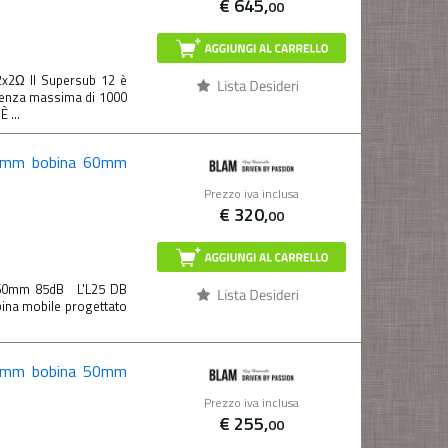
€
645,
00
2Ω Il Supersub 12 è
otenza massima di 1000
 ...
 mm bobina 60mm
Prezzo iva inclusa
€
320,
00
60mm 85dB L'L25 DB
ina mobile progettato
 mm bobina 50mm
Prezzo iva inclusa
€
255,
00