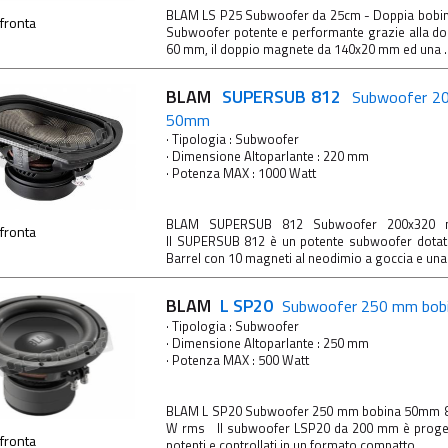
BLAM LS P25 Subwoofer da 25cm - Doppia bobi
fronta
Subwoofer potente e performante grazie alla do
60 mm, il doppio magnete da 140x20 mm ed una ..
BLAM
SUPERSUB 812
Subwoofer 2
50mm
· Tipologia : Subwoofer
· Dimensione Altoparlante : 220 mm
· Potenza MAX : 1000 Watt
BLAM SUPERSUB 812 Subwoofer 200x32
fronta
Il SUPERSUB 812 è un potente subwoofer dotat
Barrel con 10 magneti al neodimio a goccia e una .
BLAM
L SP20
Subwoofer 250 mm bob
· Tipologia : Subwoofer
· Dimensione Altoparlante : 250 mm
· Potenza MAX : 500 Watt
BLAM L SP20 Subwoofer 250 mm bobina 50mm 8
W rms Il subwoofer LSP20 da 200 mm è progett
fronta
potenti e controllati in un formato compatto. ...