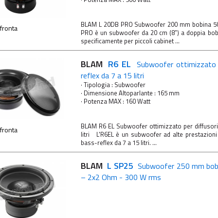
BLAM L 20DB PRO Subwoofer 200 mm bobina 
fronta
PRO è un subwoofer da 20 cm (8″) a doppia bob
specificamente per piccoli cabinet ...
BLAM
R6 EL
Subwoofer ottimizzato 
reflex da 7 a 15 litri
· Tipologia : Subwoofer
· Dimensione Altoparlante : 165 mm
· Potenza MAX : 160 Watt
BLAM R6 EL Subwoofer ottimizzato per diffusori
fronta
litri L'R6EL è un subwoofer ad alte prestazion
bass-reflex da 7 a 15 litri. ...
BLAM
L SP25
Subwoofer 250 mm bob
– 2x2 Ohm - 300 W rms