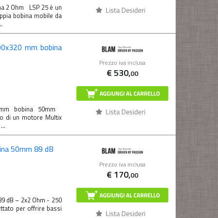
na 2 Ohm LSP 25 è un
ppia bobina mobile da
.
00x320 mm bobina
Prezzo iva inclusa
€
530,
00
0 mm bobina 50mm
o di un motore Multix
..
ina 50mm 89 dB
Prezzo iva inclusa
€
170,
00
9 dB – 2x2 Ohm - 250
ato per offrire bassi