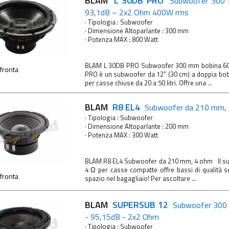
BLAM
L 30DB PRO
Subwoofer 300
93,1dB – 2x2 Ohm 400W rms
· Tipologia : Subwoofer
· Dimensione Altoparlante : 300 mm
· Potenza MAX : 800 Watt
BLAM L 30DB PRO Subwoofer 300 mm bobina 6
fronta
PRO è un subwoofer da 12″ (30 cm) a doppia bob
per casse chiuse da 20 a 50 litri. Offre una ...
BLAM
R8 EL4
Subwoofer da 210 mm,
· Tipologia : Subwoofer
· Dimensione Altoparlante : 200 mm
· Potenza MAX : 300 Watt
BLAM R8 EL4 Subwoofer da 210 mm, 4 ohm Il s
4 Ω per casse compatte offre bassi di qualità 
fronta
spazio nel bagagliaio! Per ascoltare ...
BLAM
SUPERSUB 12
Subwoofer 300
- 95,15dB - 2x2 Ohm
· Tipologia : Subwoofer