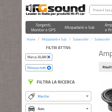
Sorgenti,
Ampl
Altoparlanti e Sub
Monitor e GPS
e Pr
Home
Altoparlanti e Sub
Subwoofer
Subwoofer
FILTRI ATTIVI:
Ampi
Marca: BLAM
Risult
Rimuovi tutti
FILTRA LA RICERCA
Marche
Auto