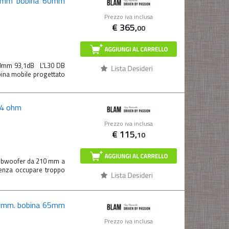
 mm bobina 60mm
Prezzo iva inclusa
€
365,
00
0mm 93,1dB L'L30 DB
ina mobile progettato
 4 ohm
Prezzo iva inclusa
€
115,
10
ubwoofer da 210 mm a
senza occupare troppo
 mm. bobina 65mm
Prezzo iva inclusa