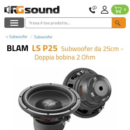
0
<
Subwoofer
Subwoofer
BLAM
LS P25
Subwoofer da 25cm -
Doppia bobina 2 Ohm