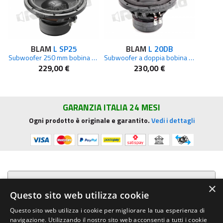
BLAM
L SP25
BLAM
L 20DB
Subwoofer 250 mm bobina 50mm 92,6 dB – 2x2 Ohm 300 W rms
Subwoofer a doppia bobina da 200 mm (8")
229,00 €
230,00 €
GARANZIA ITALIA 24 MESI
Ogni prodotto è originale e garantito.
Vedi i dettagli
Presentazione aziendale
×
Questo sito web utilizza cookie
Acquista su R.G. Sound
Questo sito web utilizza i cookie per migliorare la tua esperienza di
navigazione. Utilizzando il nostro sito web acconsenti a tutti i cookie