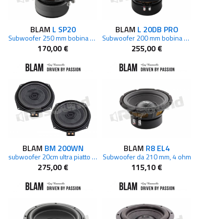
BLAM
L SP20
BLAM
L 20DB PRO
Subwoofer 250 mm bobina 50mm 89 dB
Subwoofer 200 mm bobina 50mm 835dB – 2x2 Ohm 250 W RMS
170,00 €
255,00 €
BLAM
BM 200WN
BLAM
R8 EL4
subwoofer 20cm ultra piatto per BMW
Subwoofer da 210 mm, 4 ohm
275,00 €
115,10 €