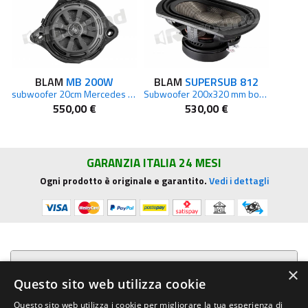
BLAM
MB 200W
BLAM
SUPERSUB 812
subwoofer 20cm Mercedes con guida a sinistra
Subwoofer 200x320 mm bobina 50mm
550,00 €
530,00 €
GARANZIA ITALIA 24 MESI
Ogni prodotto è originale e garantito.
Vedi i dettagli
Presentazione aziendale
×
Questo sito web utilizza cookie
Acquista su R.G. Sound
Questo sito web utilizza i cookie per migliorare la tua esperienza di