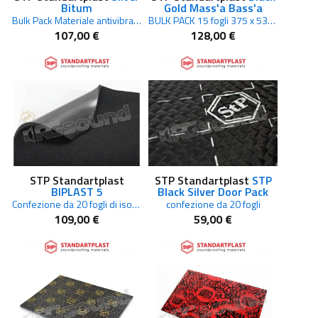
Bitum
Gold Mass'a Bass'a
Bulk Pack Materiale antivibrante bituminoso multistrato per insonorizzazione automotive
BULK PACK 15 fogli 375 x 530 mm
107,00 €
128,00 €
STP Standartplast
STP Standartplast
STP
BIPLAST 5
Black Silver Door Pack
Confezione da 20 fogli di isolante termico 375 x 500mm, spessore 5mm
confezione da 20 fogli
109,00 €
59,00 €