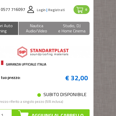
0577 716097
Login
|
Registrati
0
ri Auto
Nautica
Studio, DJ
ning
Audio/Video
e Home Cinema
GARANZIA UFFICIALE ITALIA
€ 32,00
l tuo prezzo:
SUBITO DISPONIBILE
rezzo riferito a singolo pezzo (IVA inclusa)
AGGIUNGI AL CARRELLO