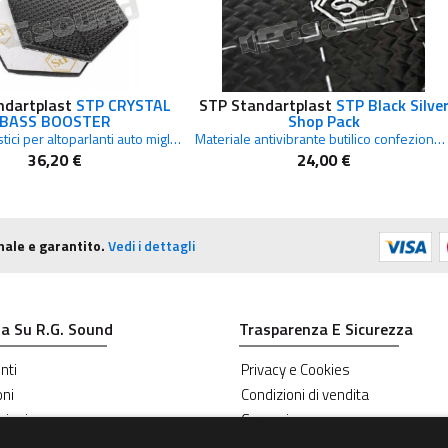
ndartplast
STP CRYSTAL
STP Standartplast
STP Black Silve
BASS BOOSTER
Shop Pack
Pannelli acustici per altoparlanti auto miglioramento resa sonora
Materiale antivibrante butilico confezione 8 fogli 375 x 265 mm
36,20 €
24,00 €
nale e garantito.
Vedi i dettagli
a Su R.G. Sound
Trasparenza E Sicurezza
nti
Privacy e Cookies
oni
Condizioni di vendita
zioni
Garanzie