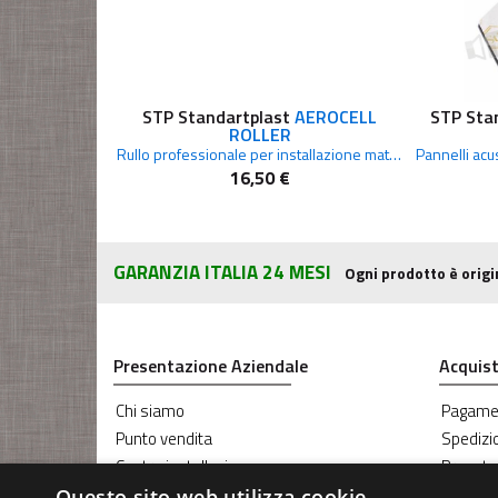
STP Standartplast
AEROCELL
STP Sta
ROLLER
Rullo professionale per installazione materiali insonorizzanti e antivibranti
16,50 €
GARANZIA ITALIA 24 MESI
Ogni prodotto è origi
Presentazione Aziendale
Acquist
Chi siamo
Pagame
Punto vendita
Spedizi
Centro installazione
Prenota
Blog RG Sound
Coupon
Questo sito web utilizza cookie