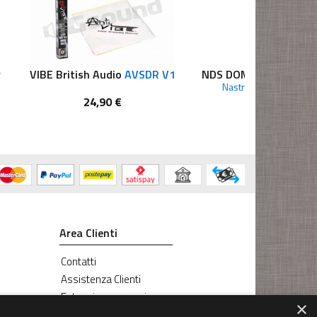
r
VIBE British Audio
AVSDR V1
NDS DOMETIC
Adhesiv
Nastro adesivo sigilla
24,90 €
33,50 €
Area Clienti
Contatti
Assistenza Clienti
Estensione garanzia
×