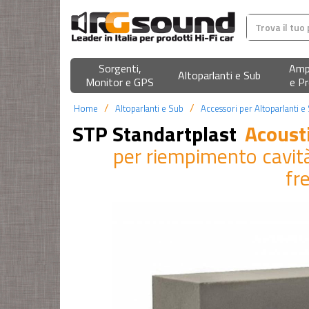
Sorgenti,
Ampl
Altoparlanti e Sub
Monitor e GPS
e Pr
Home
Altoparlanti e Sub
Accessori per Altoparlanti e
STP Standartplast
Acoust
per riempimento cavità
fr