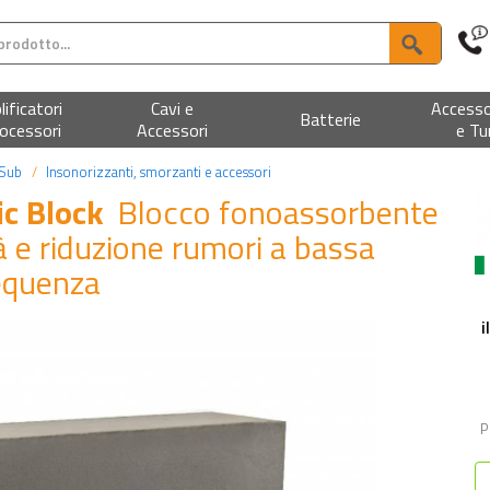
ificatori
Cavi e
Accesso
Batterie
ocessori
Accessori
e Tu
 Sub
Insonorizzanti, smorzanti e accessori
ic Block
Blocco fonoassorbente
 e riduzione rumori a bassa
equenza
i
P