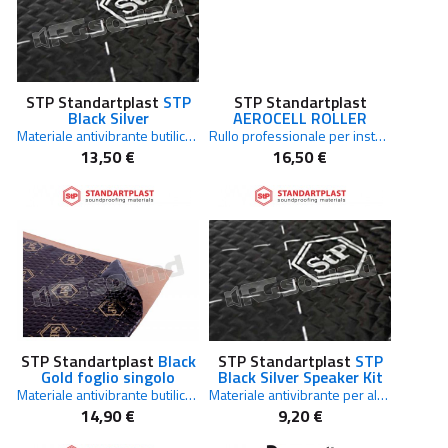
STP Standartplast
STP
STP Standartplast
Black Silver
AEROCELL ROLLER
Materiale antivibrante butilico foglio singolo 750 x 500 mm
Rullo professionale per installazione materiali insonorizzanti e antivibranti
13,50 €
16,50 €
STP Standartplast
Black
STP Standartplast
STP
Gold foglio singolo
Black Silver Speaker Kit
Materiale antivibrante butilico 750 x 500 mm
Materiale antivibrante per altoparlanti confezione 2 fogli 375 x 265
14,90 €
9,20 €