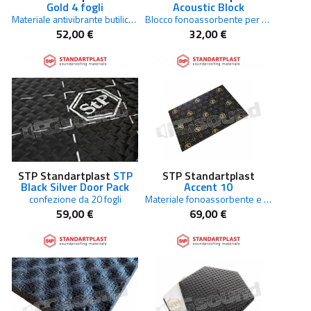
Gold 4 fogli
Acoustic Block
Materiale antivibrante butilico 750 x 500 mm
Blocco fonoassorbente per riempimento cavità e riduzione rumori a bassa frequenza
52,00 €
32,00 €
STP Standartplast
STP
STP Standartplast
Black Silver Door Pack
Accent 10
confezione da 20 fogli
Materiale fonoassorbente e termoisolante autoadesivo da 10 mm
59,00 €
69,00 €