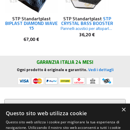
STP Standartplast
STP Standartplast
STP
BIPLAST DIAMOND WAVE
CRYSTAL BASS BOOSTER
15
Pannelli acustici per altoparlanti auto miglioramento resa sonora
36,20 €
67,00 €
GARANZIA ITALIA 24 MESI
Ogni prodotto è originale e garantito.
Vedi i dettagli
Presentazione aziendale
×
Questo sito web utilizza cookie
Acquista su R.G. Sound
Questo sito web utilizza i cookie per migliorare la tua esperienza di
navigazione. Utilizzando il nostro sito web acconsenti a tutti i cookie