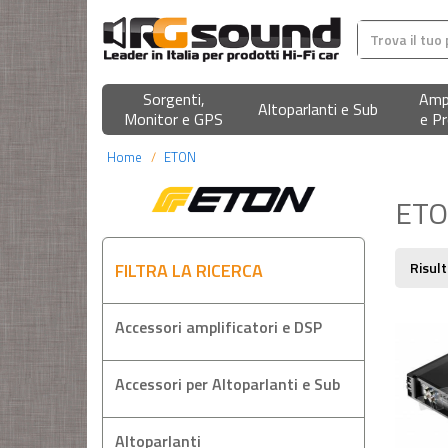
Sorgenti,
Ampl
Altoparlanti e Sub
Monitor e GPS
e Pr
Home
ETON
ET
FILTRA LA RICERCA
Risult
Accessori amplificatori e DSP
Accessori per Altoparlanti e Sub
Altoparlanti