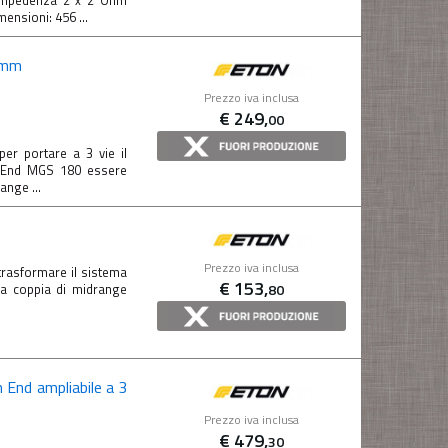
Impedenza 2 x 2 Ohm
nsioni: 456 ...
0mm
Prezzo iva inclusa
€
249,
00
r portare a 3 vie il
 End MGS 180 essere
ange ...
Prezzo iva inclusa
trasformare il sistema
€
153,
80
a coppia di midrange
 End ampliabile a 3
Prezzo iva inclusa
€
479,
30