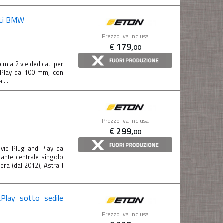
ati BMW
Prezzo iva inclusa
€
179,
00
cm a 2 vie dedicati per
 Play da 100 mm, con
...
Prezzo iva inclusa
€
299,
00
vie Plug and Play da
ante centrale singolo
ra (dal 2012), Astra J
lay sotto sedile
Prezzo iva inclusa