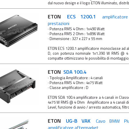
dal nuovo design e il logo ETON illuminato, distri
ETON
ECS 1200.1
amplificato
prestazioni
· Potenza RMS 4 Ohm : 1x490 Watt
· Potenza RMS 2 Ohm : 1x896 Watt
· Dimensione : 327 x 227 x 55 mm
ETON ECS 1200.1 amplificatore monoclasse ad alt
D, con potenza nominale 1x1.390 W RMS @ 
compatte ottimizzano le possibilita di montaggio, 
ETON
SDA 100.4
· Tipologia Amplificatore : 4 canali
· Potenza RMS 4 Ohm : 4x75 Watt
· Classe amplificatore : D
ETON SDA 100.4 amplificatore a 4 canali in Clas
4x75 W RMS @ 4 Ohm Amplificatore a 4 canali dig
Level, funzione di avvio / arresto automatica, filtro 
ETON
UG-B VAK
Cavo BMW Plu
amplificatore aftermarket