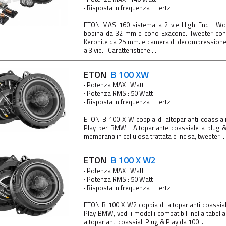
· Risposta in frequenza : Hertz
ETON MAS 160 sistema a 2 vie High End . Wo
bobina da 32 mm e cono Exacone. Tweeter con
Keronite da 25 mm. e camera di decompressione.
a 3 vie. Caratteristiche ...
ETON
B 100 XW
· Potenza MAX : Watt
· Potenza RMS : 50 Watt
· Risposta in frequenza : Hertz
ETON B 100 X W coppia di altoparlanti coassial
Play per BMW Altoparlante coassiale a plug 
membrana in cellulosa trattata e incisa, tweeter ...
ETON
B 100 X W2
· Potenza MAX : Watt
· Potenza RMS : 50 Watt
· Risposta in frequenza : Hertz
ETON B 100 X W2 coppia di altoparlanti coassia
Play BMW, vedi i modelli compatibili nella tabel
altoparlanti coassiali Plug & Play da 100 ...