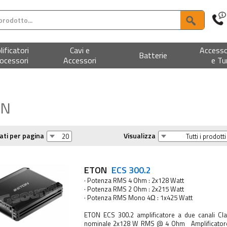
ificatori
Cavi e
Accesso
Batterie
ocessori
Accessori
e Tu
ON
ati per pagina
Visualizza
ETON
ECS 300.2
· Potenza RMS 4 Ohm : 2x128 Watt
· Potenza RMS 2 Ohm : 2x215 Watt
· Potenza RMS Mono 4Ω : 1x425 Watt
ETON ECS 300.2 amplificatore a due canali Cl
nominale 2x128 W RMS @ 4 Ohm Amplificatore 