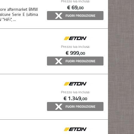
Prezzo iva inclusa
€
69,
00
tore aftermarket BMW
alcune Serie E (ultima
HiFi", ...
Prezzo iva inclusa
€
999,
00
Prezzo iva inclusa
€
1.349,
00