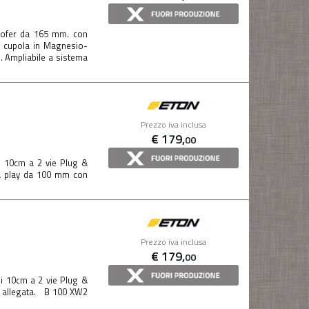
ofer da 165 mm. con
 cupola in Magnesio-
 Ampliabile a sistema
Prezzo iva inclusa
€
179,
00
i 10cm a 2 vie Plug &
& play da 100 mm con
Prezzo iva inclusa
€
179,
00
li 10cm a 2 vie Plug &
la allegata. B 100 XW2