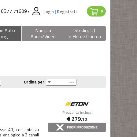
0577 716097
Login
|
Registrati
0
ri Auto
Nautica
Studio, DJ
ning
Audio/Video
e Home Cinema
Ordina per
Prezzo iva inclusa
€
279,
10
asse AB, con potenza
analogico a 2 canali