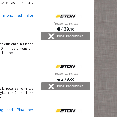
buzione asimmetrica ...
re mono ad alte
Prezzo iva inclusa
€
439,
10
a efficienza in Classe
4 Ohm Le dimensioni
il nuovo ...
Prezzo iva inclusa
€
279,
00
se D, potenza nominale
itali con Cinch e High
...
g and Play per