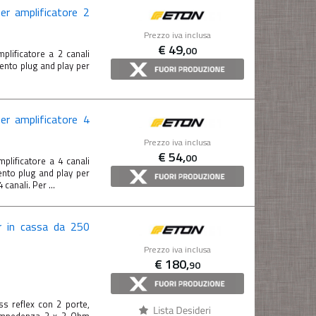
er amplificatore 2
Prezzo iva inclusa
€
49,
00
plificatore a 2 canali
ento plug and play per
er amplificatore 4
Prezzo iva inclusa
€
54,
00
lificatore a 4 canali
ento plug and play per
anali. Per ...
 in cassa da 250
Prezzo iva inclusa
€
180,
90
 reflex con 2 porte,