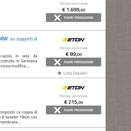
Prezzo iva inclusa
€
1.699,
00
 BMW
su supporti di
Prezzo iva inclusa
€
89,
00
cupola in seta da
ostruito in Germania
essuna modifica ...
Prezzo iva inclusa
€
215,
00
composto ca coppia di
ia di tweeter 19mm con
 membrana ...