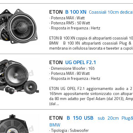
ETON
B 100 XN
Coassiali 10cm dedic
· Potenza MAX : Watt
· Potenza RMS : 50 Watt
· Risposta in frequenza : Hertz
ETON B 100 XN coppia di altoparlanti coassiali 10
BMW B 100 XN altoparlanti coassiali Plug &
membrana in cellulosa lavorata e tweeter a cupola 
ETON
UG OPEL F2.1
· Dimensione Woofer : 165
· Potenza MAX : 80 Watt
· Risposta in frequenza : Hertz
ETON UG OPEL F2.1 aggiornamento audio a 2 
165mm appositamente sintonizzato con altoparl
da 80 mm adatto per Opel Adam (dal 2013), Ampe
(dal ...
ETON
B 150 USB
sub 20cm Plug&P
BMW
· Tipologia : Subwoofer