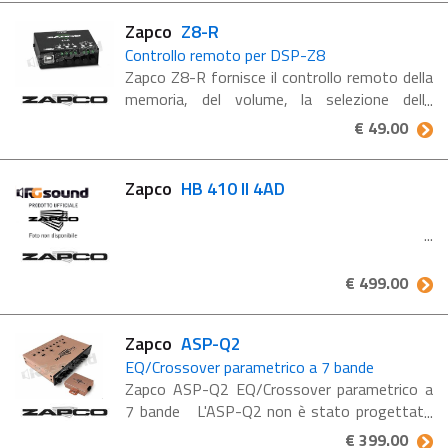
Zapco
Z8-R
Controllo remoto per DSP-Z8
Zapco Z8-R fornisce il controllo remoto della
memoria, del volume, la selezione della
sorgente dello Zapco DSp-Z8 aggiungendo la
€ 49.00
porta USB così da collegare il pc e fare la
messa a punto dal sedile ...
Zapco
HB 410 II 4AD
€ 499.00
Zapco
ASP-Q2
EQ/Crossover parametrico a 7 bande
Zapco ASP-Q2 EQ/Crossover parametrico a
7 bande L'ASP-Q2 non è stato progettato
per essere un “accessorio” per il cruscotto. È
€ 399.00