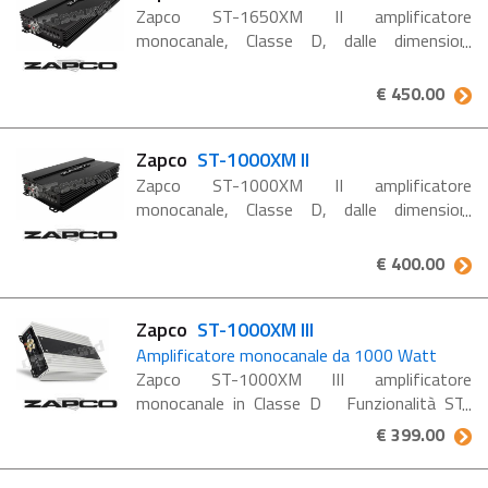
Zapco ST-1650XM II amplificatore
monocanale, Classe D, dalle dimensioni
compatte e una potenza RMS di 750 Watt
@ 4 Ohm. Due amplificatori ST-1650XM II
€ 450.00
possono essere collegati tra loro per ...
Zapco
ST-1000XM II
Zapco ST-1000XM II amplificatore
monocanale, Classe D, dalle dimensioni
compatte e una potenza RMS di 680 Watt
@ 4 Ohm. Amplificatori Studio Serie ST-X La
€ 400.00
linea di amplificatori Zapco Studio-X ...
Zapco
ST-1000XM III
Amplificatore monocanale da 1000 Watt
Zapco ST-1000XM III amplificatore
monocanale in Classe D Funzionalità ST-
1000XM III Amplificatore per bassi a canale
€ 399.00
singolo in classe D Nuovo telaio in alluminio
Controllo ...