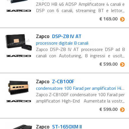
ZAPCO HB 46 ADSP Amplificatore 4 canali e
DSP con 6 canali, streaming BT e lettore
musicale serie Harmony Lo Zapco HB 46
€ 169.00
ADSP, conosciuto anche come “Charlie”, è un
processore ...
Zapco
DSP-Z8 IV AT
processore digitale 8 canali
Zapco DSP-Z8 IV AT processore DSP ad 8
canali con Autotuning, 8 ingressi e uscite
RCA, HD-BT opzionale Processore DSP:
€ 599.00
Cirrus Logic CS47048 Potenza: 150
MHz/32 bit/192 ...
Zapco
Z-CB100F
condensatore 100 Farad per amplificatori High-End
Zapco Z-CB100F condensatore 100 Farad per
amplificatori High-End Aumentate la vostra
capacità di alimentazione con il nuovo
€ 599.00
supercondensatore Zapco da 100 Farad. 6
supercondensatori ...
Zapco
ST-1650XM II