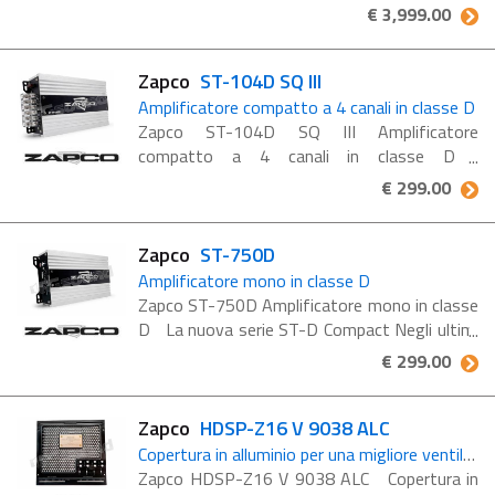
€ 3,999.00
Zapco
ST-104D SQ III
Amplificatore compatto a 4 canali in classe D
Zapco ST-104D SQ III Amplificatore
compatto a 4 canali in classe D
Caratteristiche ST-104D SQ III 4 canali,
€ 299.00
gamma completa, classe D Ingressi RCA e a
livello di diffusori Controllo ...
Zapco
ST-750D
Amplificatore mono in classe D
Zapco ST-750D Amplificatore mono in classe
D La nuova serie ST-D Compact Negli ultimi
anni Zapco ha introdotto più di un
€ 299.00
amplificatore SQ Competition di fascia alta,
oltre ad ...
Zapco
HDSP-Z16 V 9038 ALC
Copertura in alluminio per una migliore ventilazione
Zapco HDSP-Z16 V 9038 ALC Copertura in