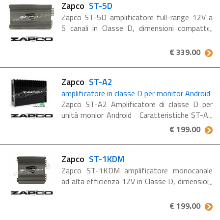
Zapco
ST-5D
Zapco ST-5D amplificatore full-range 12V a
5 canali in Classe D, dimensioni compatte,
ingresso di alto livello. Stabile a 4 e a 2 Ohm,
potenza MOSFET 4 x 100 Watt RMS @ 4
€ 339.00
Ohm. La serie di ...
Zapco
ST-A2
amplificatore in classe D per monitor Android
Zapco ST-A2 Amplificatore di classe D per
unità monior Android Caratteristiche ST-A2
Amplificatore di potenza di classe D per unità
€ 199.00
Android Plug & Play Equalizzazione ...
Zapco
ST-1KDM
Zapco ST-1KDM amplificatore monocanale
ad alta efficienza 12V in Classe D, dimensioni
compatte, ingresso di alto livello. Stabile
anche a 1 Ohm, potenza MOSFET 1 x 360
€ 199.00
Watt RMS @ 4 Ohm. La ...