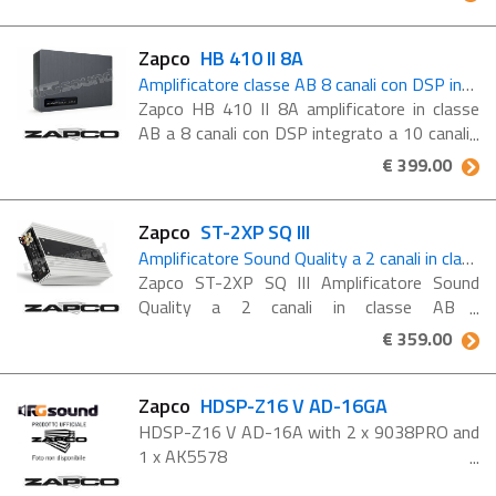
stato progettato per essere uno ...
Zapco
HB 410 II 8A
Amplificatore classe AB 8 canali con DSP integrato 10 canali
Zapco HB 410 II 8A amplificatore in classe
AB a 8 canali con DSP integrato a 10 canali
L’HB 410 II 8A è un DSP a 10 canali con
€ 399.00
equalizzatore a 31 bande e amplificatore ...
Zapco
ST-2XP SQ III
Amplificatore Sound Quality a 2 canali in classe AB
Zapco ST-2XP SQ III Amplificatore Sound
Quality a 2 canali in classe AB
Caratteristiche ST-2XP SQ III 2 canali,
€ 359.00
gamma completa, classe A/B RCA a pannello
stile Tiffany Ingressi ...
Zapco
HDSP-Z16 V AD-16GA
HDSP-Z16 V AD-16A with 2 x 9038PRO and
1 x AK5578