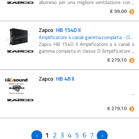
alluminio per una migliore ventilazione con il
DAC 9038PRO
€ 99.00
Zapco
HB 154D II
Amplificatore 4 canali gamma completa - Classe D
Zapco HB 154D II Amplificatore a 4 canali a
gamma completa in classe D Amplificatore a
4 canali a gamma completa in classe D.
€ 279.10
Dotato di ingressi RCA e a livello di diffusori.
Controllo del guadagno ...
Zapco
HB 48 II
€ 279.10
1
2
3
4
5
6
7