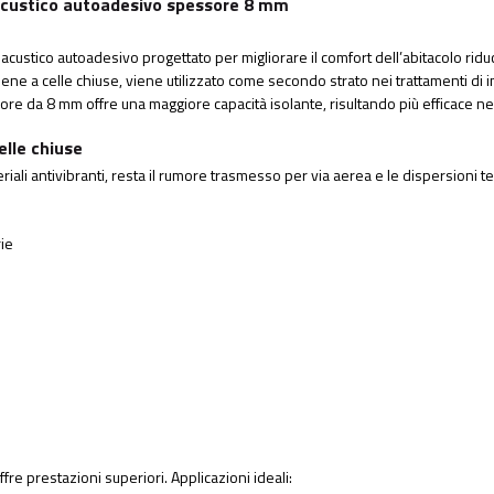
 acustico autoadesivo spessore 8 mm
acustico autoadesivo progettato per migliorare il comfort dell’abitacolo ri
ilene a celle chiuse, viene utilizzato come secondo strato nei trattamenti di
ore da 8 mm offre una maggiore capacità isolante, risultando più efficace nel
elle chiuse
riali antivibranti, resta il rumore trasmesso per via aerea e le dispersioni t
rie
e prestazioni superiori. Applicazioni ideali: