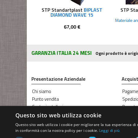
STP Standartplast
BIPLAST
STP Sta
DIAMOND WAVE 15
67,00 €
GARANZIA ITALIA 24 MESI
Ogni prodotto è origi
Presentazione Aziendale
Acquist
Chi siamo
Pagame
Punto vendita
Spedizi
Centro installazione
Prenota
Blog RG Sound
Coupon
Questo sito web utilizza cookie
Servizio Oscuramento vetri
Questo sito web utilizza i cookie per migliorare la tua esperienza di 
Servizio riparazione Parabrezza
in conformità con la nostra policy per i cookie.
Leggi di più