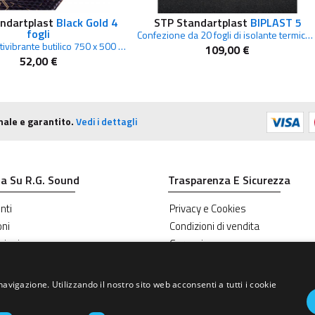
ndartplast
Black Gold 4
STP Standartplast
BIPLAST 5
fogli
Confezione da 20 fogli di isolante termico 375 x 500mm, spessore 5mm
Materiale antivibrante butilico 750 x 500 mm
109,00 €
52,00 €
nale e garantito.
Vedi i dettagli
a Su R.G. Sound
Trasparenza E Sicurezza
nti
Privacy e Cookies
oni
Condizioni di vendita
zioni
Garanzie
navigazione. Utilizzando il nostro sito web acconsenti a tutti i cookie