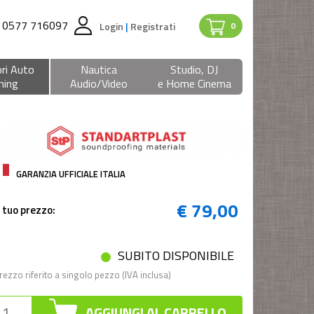
0577 716097
Login
|
Registrati
0
ri Auto
Nautica
Studio, DJ
ning
Audio/Video
e Home Cinema
GARANZIA UFFICIALE ITALIA
€ 79,00
l tuo prezzo:
SUBITO DISPONIBILE
rezzo riferito a singolo pezzo (IVA inclusa)
AGGIUNGI AL CARRELLO