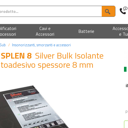
ificatori
Cavi e
Accesso
Batterie
ocessori
Accessori
e Tu
 Sub
Insonorizzanti, smorzanti e accessori
 SPLEN 8
Silver Bulk Isolante
autoadesivo spessore 8 mm
i
P