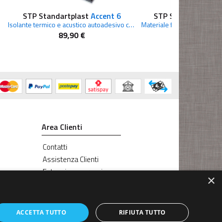
STP Standartplast
Accent 6
STP Standartplast
Isolante termico e acustico autoadesivo confezione 16 fogli
89,90 €
69,00 €
Area Clienti
Contatti
Assistenza Clienti
Estensione garanzia
×
ACCETTA TUTTO
RIFIUTA TUTTO