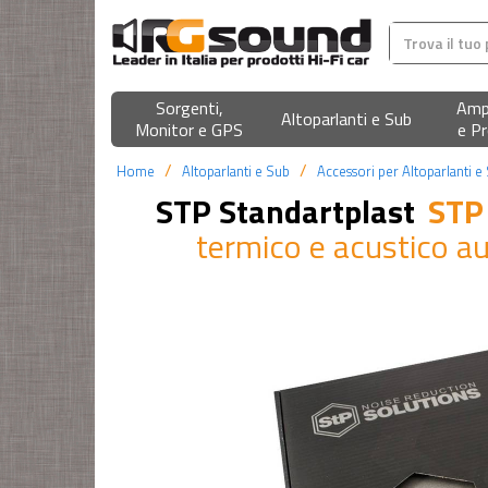
Sorgenti,
Ampl
Altoparlanti e Sub
Monitor e GPS
e Pr
Home
Altoparlanti e Sub
Accessori per Altoparlanti e
STP Standartplast
STP
termico e acustico 