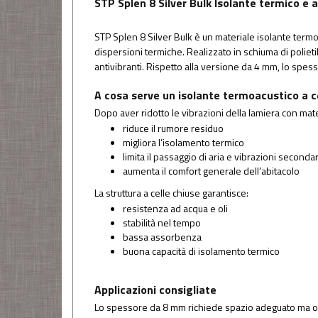
STP Splen 8 Silver Bulk Isolante termico e
STP Splen 8 Silver Bulk è un materiale isolante termo
dispersioni termiche. Realizzato in schiuma di poliet
antivibranti. Rispetto alla versione da 4 mm, lo spess
A cosa serve un isolante termoacustico a c
Dopo aver ridotto le vibrazioni della lamiera con mate
riduce il rumore residuo
migliora l’isolamento termico
limita il passaggio di aria e vibrazioni seconda
aumenta il comfort generale dell’abitacolo
La struttura a celle chiuse garantisce:
resistenza ad acqua e oli
stabilità nel tempo
bassa assorbenza
buona capacità di isolamento termico
Applicazioni consigliate
Lo spessore da 8 mm richiede spazio adeguato ma offr