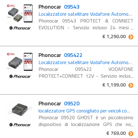
Phonocar
09543
Localizzatore satellitare Vodafone Automotive con 2 anni di servizio incluso
Phonocar 09543 PROTECT & CONNECT
EVOLUTION - Servizio incluso 24 mesi
Dispositivo satellitare Vodafone Automotive
€ 1,290.00
con attivatore perimetrale per la
localizzazione del veicolo ...
Phonocar
095422
Localizzatore satellitare Vodafone Automotive con 2 anni di servizio incluso
Phonocar 095422 VODAFONE
PROTECT+CONNECT 12V - Servizio incluso
24 mesi Dispositivo satellitare Vodafone
€ 1,199.00
Automotive per la localizzazione del veicolo
con 2 anni di servizio Stolen Security ...
Phonocar
09520
localizzatore GPS consigliato per veicoli commerciali, copertura su tutto il territorio europeo
Phonocar 09520 GHOST è un piccolissimo
dispositivo di localizzazione GPS che non
necessita di collegamenti elettrici e,
€ 769.00
attivandosi in caso di furto, facilita il