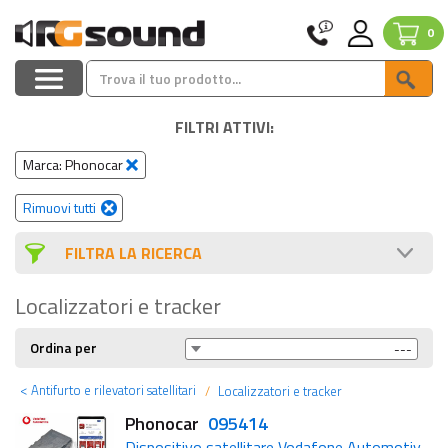
0
FILTRI ATTIVI:
Marca: Phonocar
Rimuovi tutti
FILTRA LA RICERCA
Localizzatori e tracker
Ordina per
<
Antifurto e rilevatori satellitari
Localizzatori e tracker
Phonocar
095414
Dispositivo satellitare Vodafone Automotive con 4 anni di servizio incluso