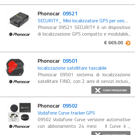
ritrovamento del mezzo, avendo un ...
Phonocar
09521
SECURITY_ Mini localizzatore GPS per veicoli, collegabile ad allarme sonoro
Phonocar 09521 SECURITY è un dispositivo
di localizzazione GPS compatto e modulabile,
per la sicurezza e il monitoraggio di mezzi con
€ 669.00
un alto chilometraggio annuo. Abbinato ...
Phonocar
09501
localizzazione satellitare tascabile
Phonocar 09501 sistema di localizzazione
satellitare FIND, con 2 anni di servizi inclusi
FIND è un sistema di localizzazione
satellitare di ultima generazione che
consente ...
Phonocar
09502
Vodafone Curve tracker GPS
09502 Vodafone Curve versione automotive
con abbonamento 24 mesi Il Curve è il
piccolissimo tracker GPS di Vodafone