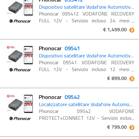
Dispositivo satellitare Vodafone Automotive con 2 anni di servizio incluso
Phonocar 095412 VODAFONE RECOVERY
FULL 12V - Servizio incluso 24 mesi
Dispositivo satellitare Vodafone Automotive
€ 1,499.00
per la gestione dei furti e il recupero del
veicolo con 2 anni di servizio ...
Phonocar
09541
Dispositivo satellitare Vodafone Automotive con 1 anno di servizio incluso
Phonocar 09541 VODAFONE RECOVERY
FULL 12V - Servizio incluso 12 mesi
Dispositivo satellitare Vodafone Automotive
€ 899.00
per la gestione dei furti e il recupero del
veicolo con 1 anno di ...
Phonocar
09542
Localizzatore satellitare Vodafone Automotive con 1 anno di servizio incluso
Phonocar 09542 VODAFONE
PROTECT+CONNECT 12V - Servizio incluso
12 mesi Dispositivo satellitare Vodafone
€ 799.00
Automotive per la localizzazione del veicolo
con 1 anno di servizio Stolen Security ...