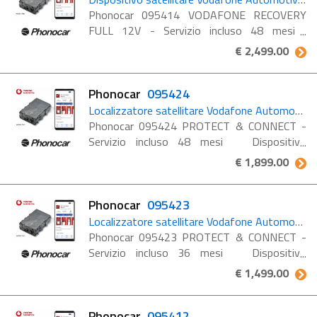
Phonocar 095414 VODAFONE RECOVERY
FULL 12V - Servizio incluso 48 mesi
Dispositivo satellitare Vodafone Automotive
€ 2,499.00
per la gestione dei furti e il recupero del
veicolo con 4 anni di servizio ...
Phonocar
095424
Localizzatore satellitare Vodafone Automotive con 4 anni di servizio incluso
Phonocar 095424 PROTECT & CONNECT -
Servizio incluso 48 mesi Dispositivo
satellitare Vodafone Automotive per la
€ 1,899.00
localizzazione del veicolo con 4 anni di
servizio Stolen ...
Phonocar
095423
Localizzatore satellitare Vodafone Automotive con 3 anni di servizio incluso
Phonocar 095423 PROTECT & CONNECT -
Servizio incluso 36 mesi Dispositivo
satellitare Vodafone Automotive per la
€ 1,499.00
localizzazione del veicolo con 3 anni di
servizio Stolen Security ...
Phonocar
095412