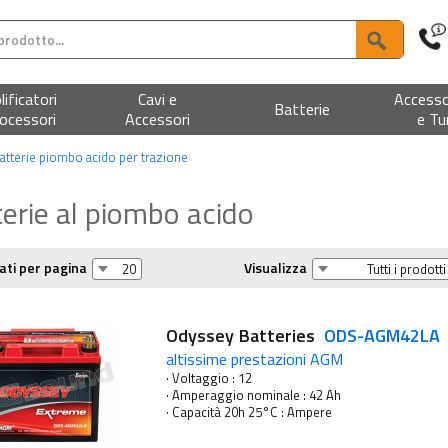
ificatori
Cavi e
Accesso
Batterie
ocessori
Accessori
e Tu
atterie piombo acido per trazione
erie al piombo acido
ati per pagina
Visualizza
Odyssey Batteries
ODS-AGM42LA
altissime prestazioni AGM
· Voltaggio : 12
· Amperaggio nominale : 42 Ah
· Capacità 20h 25°C : Ampere