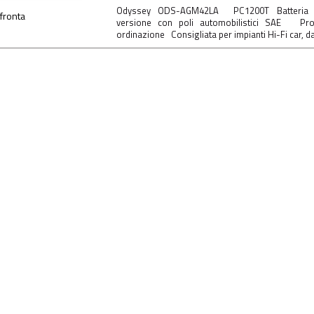
Odyssey ODS-AGM42LA PC1200T Batteria ad
fronta
versione con poli automobilistici SAE Prod
ordinazione Consigliata per impianti Hi-Fi car, dal