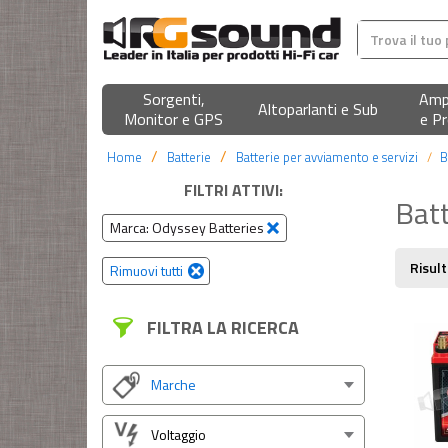
Sorgenti,
Ampl
Altoparlanti e Sub
Monitor e GPS
e Pr
Home
Batterie
Batterie per avviamento e servizi
B
FILTRI ATTIVI:
Batt
Marca: Odyssey Batteries
Risult
Rimuovi tutti
FILTRA LA RICERCA
Marche
Voltaggio