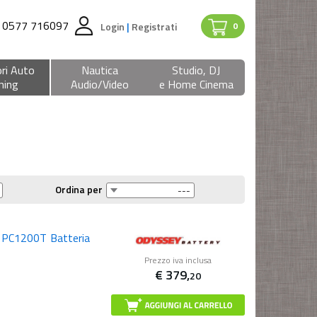
0577 716097
Login
|
Registrati
0
ri Auto
Nautica
Studio, DJ
ning
Audio/Video
e Home Cinema
Ordina per
PC1200T Batteria
Prezzo iva inclusa
€
379,
20