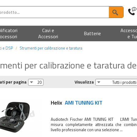
ificatori
Cavi e
Accesso
Batterie
ocessori
Accessori
e Tu
ti e DSP
Strumenti per calibrazione e taratura
menti per calibrazione e taratura d
ati per pagina
Visualizza
Helix
AMI TUNING KIT
Audiotech Fischer AMI TUNING KIT L'AMI Tunin
misura completamente attrezzata che combina 
livello professionale con una selezione ...