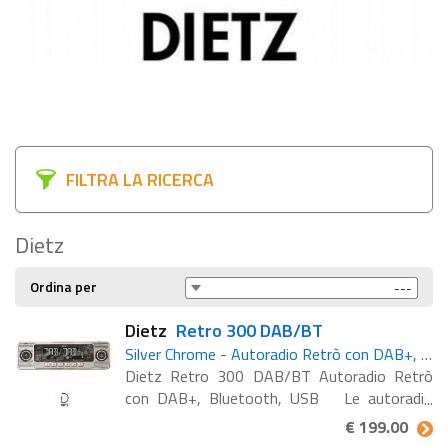
FILTRA LA RICERCA
Dietz
Ordina per
Dietz
Retro 300 DAB/BT
Silver Chrome - Autoradio Retrò con DAB+, Bluetooth, USB
Dietz Retro 300 DAB/BT Autoradio Retrò
con DAB+, Bluetooth, USB Le autoradio
Retro 300 DAB/BT in finitura argento-cromo
€ 199.00
e Retro 301 DAB/BT nero-cromo combinano