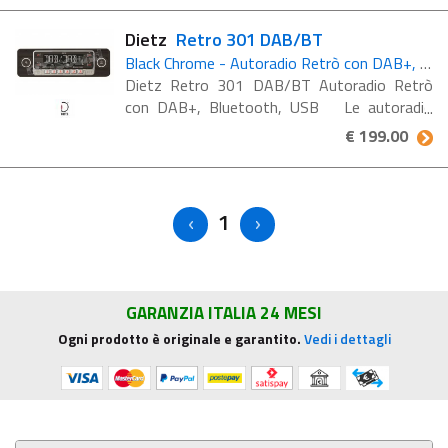
un design ispirato ...
Dietz
Retro 301 DAB/BT
Black Chrome - Autoradio Retrò con DAB+, Bluetooth, USB
Dietz Retro 301 DAB/BT Autoradio Retrò
con DAB+, Bluetooth, USB Le autoradio
Retro 301 DAB/BT nero-cromo e Retro 300
€ 199.00
DAB/BT in finitura argento-cromo e
combinano un design ...
1
GARANZIA ITALIA 24 MESI
Ogni prodotto è originale e garantito.
Vedi i dettagli