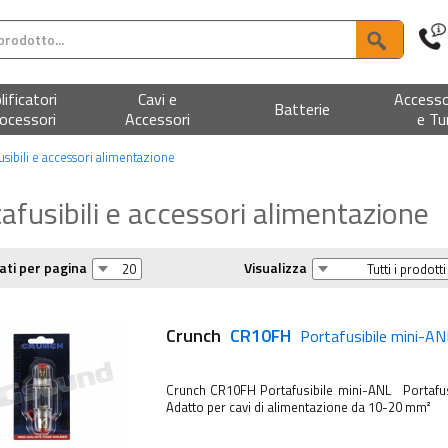
ificatori
Cavi e
Accesso
Batterie
ocessori
Accessori
e Tu
usibili e accessori alimentazione
afusibili e accessori alimentazione
ati per pagina
Visualizza
Crunch
CR10FH
Portafusibile mini-AN
Crunch CR10FH Portafusibile mini-ANL Portafusi
Adatto per cavi di alimentazione da 10-20 mm²