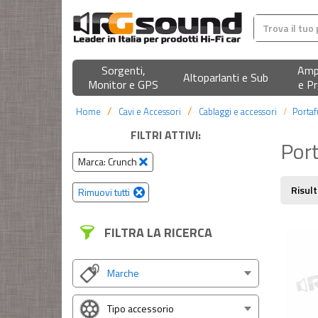
Sorgenti,
Ampl
Altoparlanti e Sub
Monitor e GPS
e Pr
Home
Cavi e Accessori
Cablaggi e accessori
Portaf
FILTRI ATTIVI:
Port
Marca: Crunch
Risult
Rimuovi tutti
FILTRA LA RICERCA
Marche
Tipo accessorio