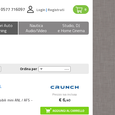
0577 716097
Login
|
Registrati
0
ri Auto
Nautica
Studio, DJ
ning
Audio/Video
e Home Cinema
Ordina per
L
Prezzo iva inclusa
€
6,
40
bili mini ANL / AFS -