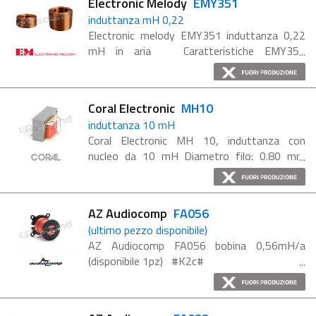
Electronic Melody
EMY351
induttanza mH 0,22
Electronic melody EMY351 induttanza 0,22
mH in aria Caratteristiche EMY351
Diametro filo: 0.80 mm Dimensioni: 33 x 20 x
10 mm
Coral Electronic
MH10
induttanza 10 mH
Coral Electronic MH 10, induttanza con
nucleo da 10 mH Diametro filo: 0.80 mm
Dimensioni: 75 x 56 x 52 mm
AZ Audiocomp
FA056
(ultimo pezzo disponibile)
AZ Audiocomp FA056 bobina 0,56mH/a
(disponibile 1pz) #K2c#