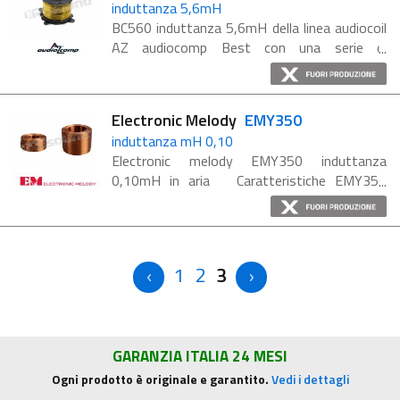
induttanza 5,6mH
BC560 induttanza 5,6mH della linea audiocoil
AZ audiocomp Best con una serie di
innovazioni per gli induttori. Per la loro
costruzione sono stati impiegati tecniche e
materiali rivoluzionari ...
Electronic Melody
EMY350
induttanza mH 0,10
Electronic melody EMY350 induttanza
0,10mH in aria Caratteristiche EMY350
Diametro filo: 0.80 mm Dimensioni: 26 x 9 x 8
mm
1
2
3
GARANZIA ITALIA 24 MESI
Ogni prodotto è originale e garantito.
Vedi i dettagli