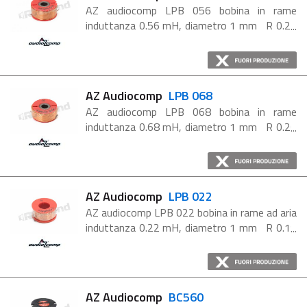
AZ audiocomp LPB 056 bobina in rame
induttanza 0.56 mH, diametro 1 mm R 0.23
Ohm Tolleranza 5% a 25° C @ 1kHz Standard
DIN 1787 V 1.500 Bobina roundcore Gli ...
AZ Audiocomp
LPB 068
AZ audiocomp LPB 068 bobina in rame
induttanza 0.68 mH, diametro 1 mm R 0.26
Ohm Tolleranza 5% a 25° C @ 1kHz Standard
DIN 1787 V 1.500 Bobina roundcore Gli ...
AZ Audiocomp
LPB 022
AZ audiocomp LPB 022 bobina in rame ad aria
induttanza 0.22 mH, diametro 1 mm R 0.19
Ohm Tolleranza 2% a 25° C @ 1kHz (aria)
Standard DIN 1787 V 1.500 Gli audiocoil ...
AZ Audiocomp
BC560