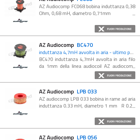
AZ Audiocomp FC068 bobina induttanza 0,38
Ohm, 0,68 mH, diametro 0,71mm
AZ Audiocomp
BC470
induttanza 4,7mH avvolta in aria - ultimo pezzo disponibile
BC470 induttanza 4,7mH avvolta in aria filo
da 1mm della linea audiocoil AZ audiocomp
Best con una serie di innovazioni per gli
induttori. (ultimo pezzo disponibile) Per la loro
costruzione sono ...
AZ Audiocomp
LPB 033
AZ audiocomp LPB 033 bobina in rame ad aria
induttanza 0.33 mH, diametro 1 mm R 0.25
Ohm Tolleranza 2% a 25° C @ 1kHz (aria)
Standard DIN 1787 V 1.500 Gli audiocoil ...
AZ Audiocomp
LPB 056