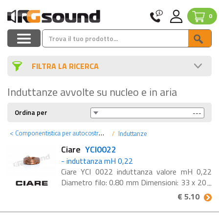
0
FILTRA LA RICERCA
Induttanze avvolte su nucleo e in aria
Ordina per
<
Componentistica per autocostruzione hi-fi
Induttanze
Ciare
YCI0022
- induttanza mH 0,22
Ciare YCI 0022 induttanza valore mH 0,22
Diametro filo: 0.80 mm Dimensioni: 33 x 20 x
10 mm #K2c#
€ 5.10