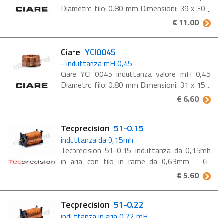
Diametro filo: 0.80 mm Dimensioni: 39 x 30 x
25 mm #K2c#
€ 11.00
Ciare
YCI0045
- induttanza mH 0,45
Ciare YCI 0045 induttanza valore mH 0,45
Diametro filo: 0.80 mm Dimensioni: 31 x 15 x
15 mm #K2c#
€ 6.60
Tecprecision
51-0.15
induttanza da 0,15mh
Tecprecision 51-0.15 induttanza da 0,15mh
in aria con filo in rame da 0,63mm Gli
induttori Tec Precision vengono realizzati a
€ 5.60
mano utilizzando rame di ottima qualità e con
diametri ...
Tecprecision
51-0.22
induttanza in aria 0,22 mH