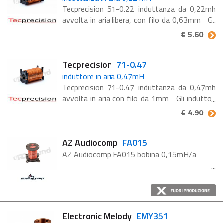
Tecprecision 51-0.22 induttanza da 0,22mh
avvolta in aria libera, con filo da 0,63mm Gli
induttori Tec Precision vengono realizzati a
€ 5.60
mano utilizzando rame di ottima qualità e con
diametri ...
Tecprecision
71-0.47
induttore in aria 0,47mH
Tecprecision 71-0.47 induttanza da 0,47mh
avvolta in aria con filo da 1mm Gli induttori
Tec Precision vengono realizzati a mano
€ 4.90
utilizzando rame di ottima qualità e con
diametri adeguatamente ...
AZ Audiocomp
FA015
AZ Audiocomp FA015 bobina 0,15mH/a
Electronic Melody
EMY351