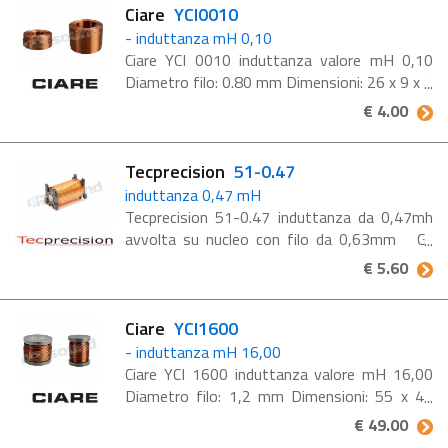
Ciare
YCI0010
- induttanza mH 0,10
Ciare YCI 0010 induttanza valore mH 0,10
Diametro filo: 0.80 mm Dimensioni: 26 x 9 x 8
mm #K2c#
€ 4.00
Tecprecision
51-0.47
induttanza 0,47 mH
Tecprecision 51-0.47 induttanza da 0,47mh
avvolta su nucleo con filo da 0,63mm Gli
induttori Tec Precision vengono realizzati a
€ 5.60
mano utilizzando rame di ottima qualità e con
diametri ...
Ciare
YCI1600
- induttanza mH 16,00
Ciare YCI 1600 induttanza valore mH 16,00
Diametro filo: 1,2 mm Dimensioni: 55 x 47
mm #K2c#
€ 49.00