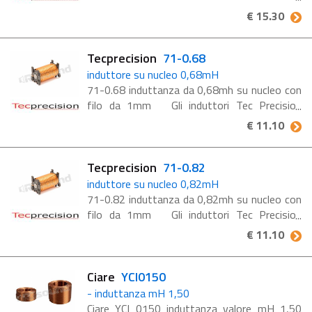
Tec Precision vengono realizzati a mano
€ 15.30
utilizzando rame di ottima qualità e con
diametri adeguatamente ...
Tecprecision
71-0.68
induttore su nucleo 0,68mH
71-0.68 induttanza da 0,68mh su nucleo con
filo da 1mm Gli induttori Tec Precision
vengono realizzati a mano utilizzando rame di
€ 11.10
ottima qualità e con diametri adeguatamente
dimensionati ...
Tecprecision
71-0.82
induttore su nucleo 0,82mH
71-0.82 induttanza da 0,82mh su nucleo con
filo da 1mm Gli induttori Tec Precision
vengono realizzati a mano utilizzando rame di
€ 11.10
ottima qualità e con diametri adeguatamente
dimensionati ...
Ciare
YCI0150
- induttanza mH 1,50
Ciare YCI 0150 induttanza valore mH 1,50