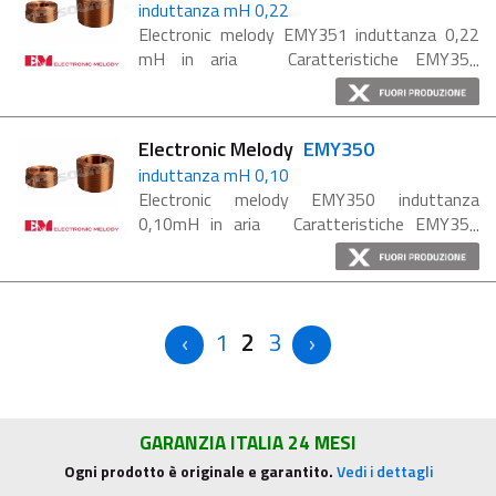
induttanza mH 0,22
Electronic melody EMY351 induttanza 0,22
mH in aria Caratteristiche EMY351
Diametro filo: 0.80 mm Dimensioni: 33 x 20 x
10 mm
Electronic Melody
EMY350
induttanza mH 0,10
Electronic melody EMY350 induttanza
0,10mH in aria Caratteristiche EMY350
Diametro filo: 0.80 mm Dimensioni: 26 x 9 x 8
mm
1
2
3
GARANZIA ITALIA 24 MESI
Ogni prodotto è originale e garantito.
Vedi i dettagli