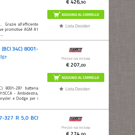
€
426,
90
Grazie all’efficiente
tive promotive AGM A1
..
 (BCI 34C) 8001-
odge
Prezzo iva inclusa
€
207,
00
) 8001-287 batteria
 815CCA - Ambidestra,
Chrysler e Dodge per i
7-327 R 5,0 BCI
Prezzo iva inclusa
€
274,
00