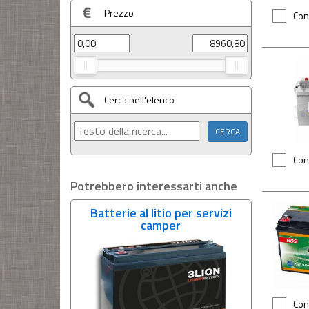
Prezzo
Con
Cerca nell'elenco
Con
Potrebbero interessarti anche
Batterie al litio per servizi
camper
Con