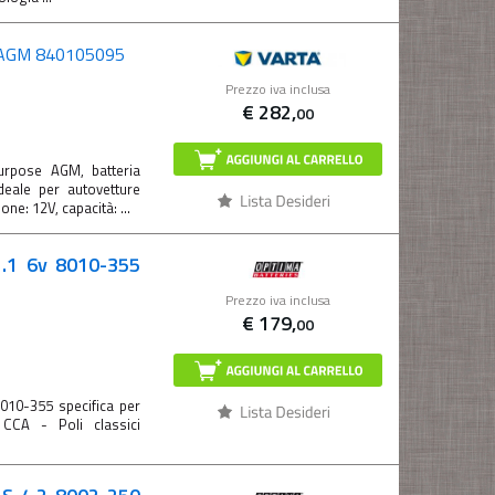
o AGM 840105095
Prezzo iva inclusa
€
282,
00
urpose AGM, batteria
deale per autovetture
ne: 12V, capacità: ...
.1 6v 8010-355
Prezzo iva inclusa
€
179,
00
8010-355 specifica per
CA - Poli classici