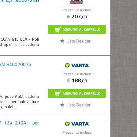
S 4,2 8002-250
Prezzo iva inclusa
€
207,
00
o 50Ah; 815 CCA - Poli
Top è l' unica batteria
 AGM 840070076
Prezzo iva inclusa
€
188,
00
Purpose AGM, batteria
deale per autovetture
io del ...
GM 12V 210AH per
Prezzo iva inclusa