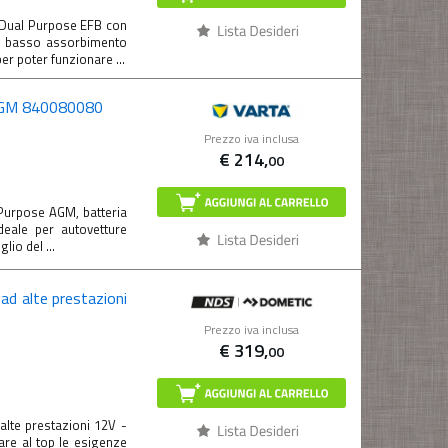
 Dual Purpose EFB con
 basso assorbimento
r poter funzionare ...
 AGM 840080080
Prezzo iva inclusa
€
214,
00
Purpose AGM, batteria
deale per autovetture
io del ...
 ad alte prestazioni
Prezzo iva inclusa
€
319,
00
alte prestazioni 12V -
re al top le esigenze