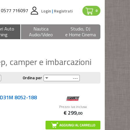
0577 716097
Login
|
Registrati
0
ri Auto
Nautica
Studio, DJ
ning
Audio/Video
e Home Cinema
ep, camper e imbarcazioni
Ordina per
L D31M 8052-188
Prezzo iva inclusa
€
299,
00