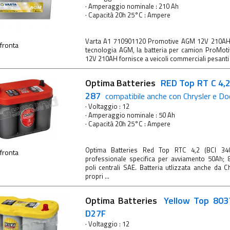
· Amperaggio nominale : 210 Ah
· Capacità 20h 25°C : Ampere
Varta A1 710901120 Promotive AGM 12V 210AH. 
fronta
tecnologia AGM, la batteria per camion ProMo
12V 210AH fornisce a veicoli commerciali pesanti .
Optima Batteries
RED Top RT C 4,2
287
compatibile anche con Chrysler e D
· Voltaggio : 12
· Amperaggio nominale : 50 Ah
· Capacità 20h 25°C : Ampere
Optima Batteries Red Top RTC 4,2 (BCI 34C
fronta
professionale specifica per avviamento 50Ah;
poli centrali SAE. Batteria utlizzata anche da 
propri ...
Optima Batteries
Yellow Top 803
D27F
· Voltaggio : 12