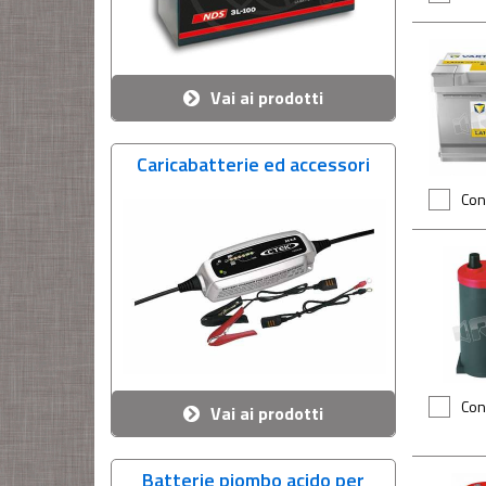
Vai ai prodotti
Caricabatterie ed accessori
Con
Con
Vai ai prodotti
Batterie piombo acido per