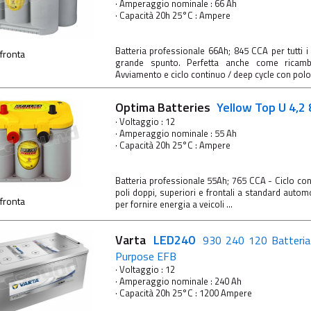
· Amperaggio nominale : 66 Ah
· Capacità 20h 25°C : Ampere
Batteria professionale 66Ah; 845 CCA per tutti i 
fronta
grande spunto. Perfetta anche come ricam
Avviamento e ciclo continuo / deep cycle con polo p
Optima Batteries
Yellow Top U 4,2
· Voltaggio : 12
· Amperaggio nominale : 55 Ah
· Capacità 20h 25°C : Ampere
Batteria professionale 55Ah; 765 CCA - Ciclo con
poli doppi, superiori e frontali a standard aut
fronta
per fornire energia a veicoli ...
Varta
LED240
930 240 120 Batteria
Purpose EFB
· Voltaggio : 12
· Amperaggio nominale : 240 Ah
· Capacità 20h 25°C : 1200 Ampere