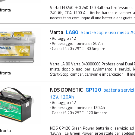
Varta LED240 930 240 120 Batteria Professional
fronta
240 Ah, CCA 1200 A Anche barche e camper a
necessitano comunque di una batteria adeguata pe
Varta
LA80
Start-Stop e uso misto
· Voltaggio : 12
· Amperaggio nominale : 80 Ah
· Capacità 20h 25°C : 80 Ampere
Varta LA 80 Varta 840080080 Professional Dual 
mista doppio uso per avviamento e servizi; i
fronta
Start-Stop, camper, caravan e imbarcazioni Il megl
NDS DOMETIC
GP120
batteria servizi
12V, 120Ah
· Voltaggio : 12
· Amperaggio nominale : 120 Ah
· Capacità 20h 25°C : 120 Ampere
NDS GP120 Green Power batteria di servizio ad 
fronta
120Ah Le Green Power, progettate per soddisfa