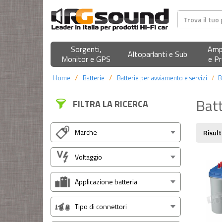
Sorgenti,
Ampl
Altoparlanti e Sub
Monitor e GPS
e Pr
Home
Batterie
Batterie per avviamento e servizi
B
Batt
FILTRA LA RICERCA
Marche
Risult
Voltaggio
Applicazione batteria
Tipo di connettori