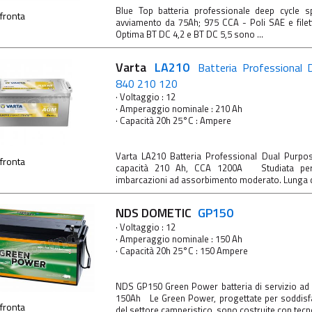
Blue Top batteria professionale deep cycle sp
fronta
avviamento da 75Ah; 975 CCA - Poli SAE e fil
Optima BT DC 4,2 e BT DC 5,5 sono ...
Varta
LA210
Batteria Professional
840 210 120
· Voltaggio : 12
· Amperaggio nominale : 210 Ah
· Capacità 20h 25°C : Ampere
Varta LA210 Batteria Professional Dual Purp
fronta
capacità 210 Ah, CCA 1200A Studiata per
imbarcazioni ad assorbimento moderato. Lunga du
NDS DOMETIC
GP150
· Voltaggio : 12
· Amperaggio nominale : 150 Ah
· Capacità 20h 25°C : 150 Ampere
NDS GP150 Green Power batteria di servizio ad 
150Ah Le Green Power, progettate per soddisfa
fronta
del settore camperistico, sono costruite con tecno