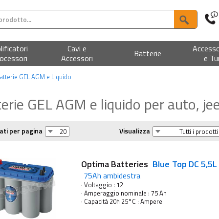
ificatori
Cavi e
Accesso
Batterie
ocessori
Accessori
e Tu
atterie GEL AGM e Liquido
erie GEL AGM e liquido per auto, je
ati per pagina
Visualizza
Optima Batteries
Blue Top DC 5,5
75Ah ambidestra
· Voltaggio : 12
· Amperaggio nominale : 75 Ah
· Capacità 20h 25°C : Ampere