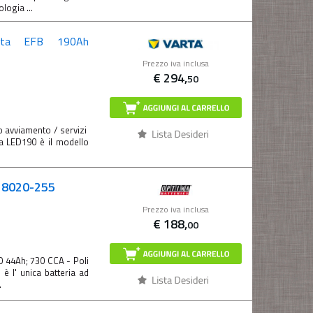
logia ...
rzata EFB 190Ah
Prezzo iva inclusa
€
294,
50
 avviamento / servizi
 LED190 è il modello
7 8020-255
Prezzo iva inclusa
€
188,
00
O 44Ah; 730 CCA - Poli
è l' unica batteria ad
.