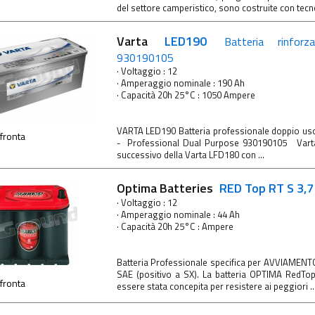
del settore camperistico, sono costruite con tecno
Varta
LED190
Batteria rinfo
930190105
· Voltaggio : 12
· Amperaggio nominale : 190 Ah
· Capacità 20h 25°C : 1050 Ampere
VARTA LED190 Batteria professionale doppio uso
fronta
- Professional Dual Purpose 930190105 Varta
successivo della Varta LFD180 con ...
Optima Batteries
RED Top RT S 3,
· Voltaggio : 12
· Amperaggio nominale : 44 Ah
· Capacità 20h 25°C : Ampere
Batteria Professionale specifica per AVVIAMENT
SAE (positivo a SX). La batteria OPTIMA RedTop 
fronta
essere stata concepita per resistere ai peggiori ..