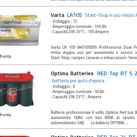
Varta
LA105
Start-Stop e uso mist
· Voltaggio : 12
· Amperaggio nominale : 105 Ah
· Capacità 20h 25°C : 105 Ampere
Varta LA 105 840105095 Professional Dual P
mista doppio uso per avviamento e servizi; i
fronta
Start-Stop, camper, caravan e imbarcazioni. Tensio
Optima Batteries
RED Top RT S 2
batteria per auto d'epoca
· Voltaggio : 6
· Amperaggio nominale : 50 Ah
· Capacità 20h 25°C : Ampere
Batteria professionale 6 volts Optima Red top 
fronta
avviamento 50Ah con ben 800A di spunto C
automobilistici SAE La batteria OPTIMA ...