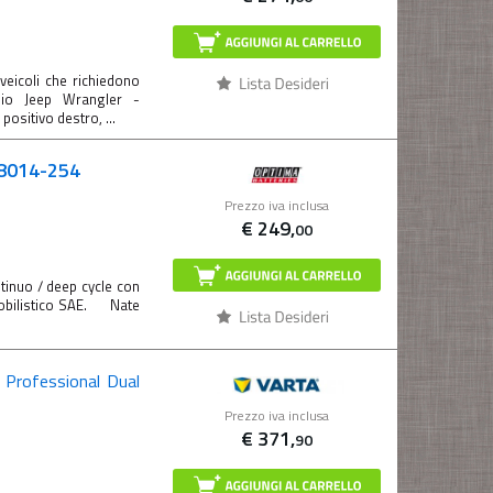
veicoli che richiedono
bio Jeep Wrangler -
ositivo destro, ...
 8014-254
Prezzo iva inclusa
€
249,
00
tinuo / deep cycle con
omobilistico SAE. Nate
 Professional Dual
Prezzo iva inclusa
€
371,
90