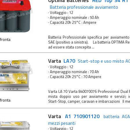
Optima Batteries
RED Top 34 RT 
Batteria professionale avviamento
· Voltaggio : 12
· Amperaggio nominale : 50 Ah
· Capacità 20h 25°C : Ampere
Batteria Professionale specifica per avviament
fronta
SAE (positivo a sinistra). La batteria OPTIMA Red
ad essere stata concepita ...
Varta
LA70
Start-stop e uso misto
· Voltaggio : 12
· Amperaggio nominale : 70 Ah
· Capacità 20h 25°C : 70 Ampere
Varta LA 70 Varta 840070076 Professional Dual 
mista doppio uso per avviamento e servizi; i
fronta
Start-Stop, camper, caravan e imbarcazioni Il megl
Varta
A1 710901120
batteria A
mezzi pesanti
· Voltaggio : 12