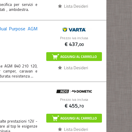
ecifica per servizi e
ettati , ambidestra.
 Dual Purpose AGM
Prezzo iva inclusa
€
437,
00
ose AGM 840 210 120,
 camper, caravan e
rata: resistenza ...
Prezzo iva inclusa
€
455,
70
alte prestazioni 12V -
re al top le esigenze
logia ...