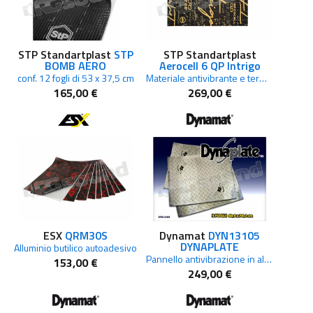
STP Standartplast
STP
STP Standartplast
BOMB AERO
Aerocell 6 QP Intrigo
conf. 12 fogli di 53 x 37,5 cm
Materiale antivibrante e termoacustico multifunzione ad alte prestazioni
165,00 €
269,00 €
ESX
QRM30S
Dynamat
DYN13105
DYNAPLATE
Alluminio butilico autoadesivo
Pannello antivibrazione in alluminio per supporto altoparlanti
153,00 €
249,00 €