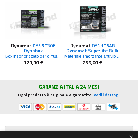
Dynamat
DYN50306
Dynamat
DYN10648
Dynabox
Dynamat Superlite Bulk
Box insonorizzato per diffusori da soffitto
Materiale smorzante antivibrazione leggero per insonorizzazione auto 12 fogli 47 x 82 cm
179,00 €
259,00 €
GARANZIA ITALIA 24 MESI
Ogni prodotto è originale e garantito.
Vedi i dettagli
Presentazione aziendale
×