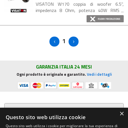
VISATON W170 coppia di woofer 6.5",
impedenza 8 Ohm, potenza 40W RMS
Altoparlanti utilizzati per esposizione in
negozio, perfettamente funzionanti. Driver
a basse/medie frequenze ...
1
GARANZIA ITALIA 24 MESI
Ogni prodotto è originale e garantito.
Vedi i dettagli
Presentazione aziendale
×
Questo sito web utilizza cookie
Acquista su R.G. Sound
Questo sito web utilizza i cookie per migliorare la tua esperienza di