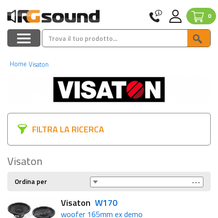
0
Home
Visaton
FILTRA LA RICERCA
Visaton
Ordina per
Visaton
W170
woofer 165mm ex demo