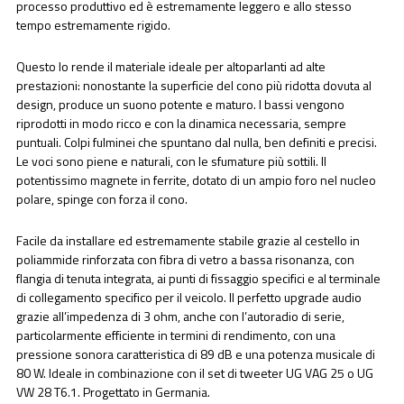
processo produttivo ed è estremamente leggero e allo stesso
tempo estremamente rigido.
Questo lo rende il materiale ideale per altoparlanti ad alte
prestazioni: nonostante la superficie del cono più ridotta dovuta al
design, produce un suono potente e maturo. I bassi vengono
riprodotti in modo ricco e con la dinamica necessaria, sempre
puntuali. Colpi fulminei che spuntano dal nulla, ben definiti e precisi.
Le voci sono piene e naturali, con le sfumature più sottili. Il
potentissimo magnete in ferrite, dotato di un ampio foro nel nucleo
polare, spinge con forza il cono.
Facile da installare ed estremamente stabile grazie al cestello in
poliammide rinforzata con fibra di vetro a bassa risonanza, con
flangia di tenuta integrata, ai punti di fissaggio specifici e al terminale
di collegamento specifico per il veicolo. Il perfetto upgrade audio
grazie all’impedenza di 3 ohm, anche con l’autoradio di serie,
particolarmente efficiente in termini di rendimento, con una
pressione sonora caratteristica di 89 dB e una potenza musicale di
80 W. Ideale in combinazione con il set di tweeter UG VAG 25 o UG
VW 28 T6.1. Progettato in Germania.