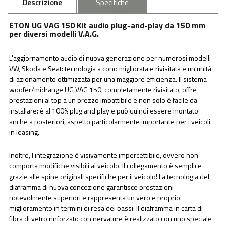
Descrizione
Specifiche
ETON UG VAG 150 Kit audio plug-and-play da 150 mm
per diversi modelli V.A.G.
L'aggiornamento audio di nuova generazione per numerosi modelli
VW, Skoda e Seat: tecnologia a cono migliorata e rivisitata e un'unità
di azionamento ottimizzata per una maggiore efficienza. Il sistema
woofer/midrange UG VAG 150, completamente rivisitato, offre
prestazioni al top a un prezzo imbattibile e non solo è facile da
installare: è al 100% plug and play e può quindi essere montato
anche a posteriori, aspetto particolarmente importante per i veicoli
in leasing.
Inoltre, l’integrazione è visivamente impercettibile, ovvero non
comporta modifiche visibili al veicolo. Il collegamento è semplice
grazie alle spine originali specifiche per il veicolo! La tecnologia del
diaframma di nuova concezione garantisce prestazioni
notevolmente superiori e rappresenta un vero e proprio
miglioramento in termini di resa dei bassi: il diaframma in carta di
fibra di vetro rinforzato con nervature è realizzato con uno speciale