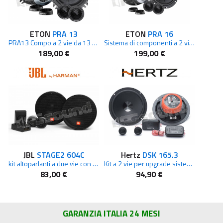
ETON
PRA 13
ETON
PRA 16
PRA13 Compo a 2 vie da 13 cm
Sistema di componenti a 2 vie da 165 mm (6,5")
189,00 €
199,00 €
JBL
STAGE2 604C
Hertz
DSK 165.3
kit altoparlanti a due vie con woofer 165 mm
Kit a 2 vie per upgrade sistema audio originale
83,00 €
94,90 €
GARANZIA ITALIA 24 MESI