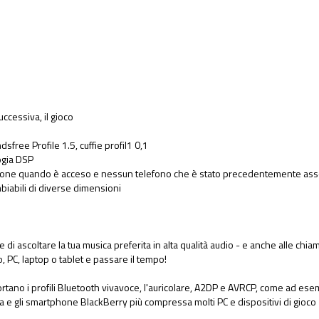
uccessiva, il gioco
sfree Profile 1.5, cuffie profil1 0,1
ogia DSP
azione quando è acceso e nessun telefono che è stato precedentemente asso
mbiabili di diverse dimensioni
 ascoltare la tua musica preferita in alta qualità audio - e anche alle chiama
o, PC, laptop o tablet e passare il tempo!
portano i profili Bluetooth vivavoce, l'auricolare, A2DP e AVRCP, come ad ese
 e gli smartphone BlackBerry più compressa molti PC e dispositivi di gioco