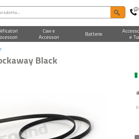
ificatori
Cavi e
Accesso
Batterie
ocessori
Accessori
e Tu
e
ockaway Black
i
P