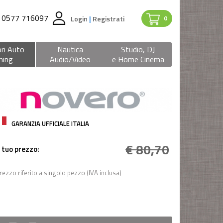
0577 716097
Login
|
Registrati
0
ri Auto
Nautica
Studio, DJ
ning
Audio/Video
e Home Cinema
GARANZIA UFFICIALE ITALIA
€ 80,70
l tuo prezzo:
rezzo riferito a singolo pezzo (IVA inclusa)