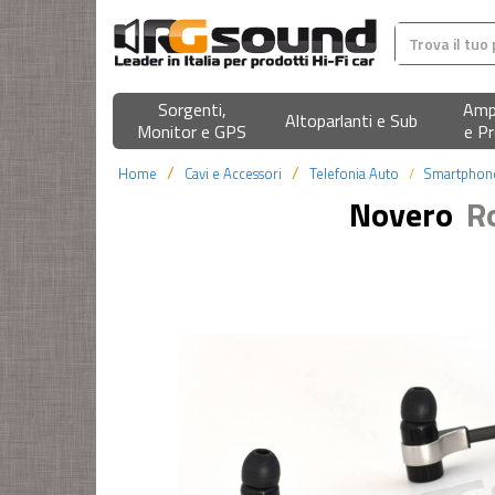
Sorgenti,
Ampl
Altoparlanti e Sub
Monitor e GPS
e Pr
Home
Cavi e Accessori
Telefonia Auto
Smartphon
Novero
R