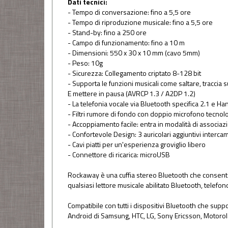
Dati tecnici:
- Tempo di conversazione: fino a 5,5 ore
- Tempo di riproduzione musicale: fino a 5,5 ore
- Stand-by: fino a 250 ore
- Campo di funzionamento: fino a 10 m
- Dimensioni: 550 x 30 x 10 mm (cavo 5mm)
- Peso: 10g
- Sicurezza: Collegamento criptato 8-128 bit
- Supporta le funzioni musicali come saltare, traccia s
E mettere in pausa (AVRCP 1.3 / A2DP 1.2)
- La telefonia vocale via Bluetooth specifica 2.1 e Hand
- Filtri rumore di fondo con doppio microfono tecnol
- Accoppiamento facile: entra in modalità di associ
- Confortevole Design: 3 auricolari aggiuntivi interca
- Cavi piatti per un'esperienza groviglio libero
- Connettore di ricarica: microUSB
Rockaway è una cuffia stereo Bluetooth che consente di
qualsiasi lettore musicale abilitato Bluetooth, telefon
Compatibile con tutti i dispositivi Bluetooth che sup
Android di Samsung, HTC, LG, Sony Ericsson, Motorola