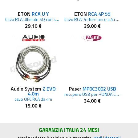
ETON
RCA U Y
ETON
RCA 4P 55
Cavo RCA Ultimate SQ con splitter a Y da 0,75 m, da 2 connettori a 1 connettore
Cavo RCA Performance a 4 canali da 5,5 m
29,10 €
39,00 €
Audio System
Z EVO
Paser
MP0C3002 USB
4.0m
recupero USB per HONDA CRV dal 2013
cavo OFC RCA da 4m
34,00 €
15,00 €
GARANZIA ITALIA 24 MESI
Ogni prodotto è originale e garantito.
Vedi i dettagli