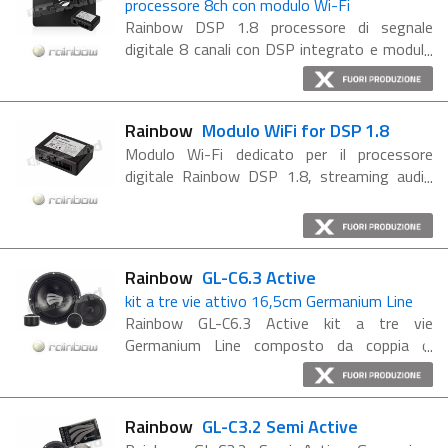
processore 8ch con modulo Wi-Fi
Rainbow DSP 1.8 processore di segnale
digitale 8 canali con DSP integrato e modulo
Wi-Fi Il nuovo processore di segnale
Raimbow ti farà provare nuove esperienze di
ascolto in auto, ...
Rainbow
Modulo WiFi for DSP 1.8
Modulo Wi-Fi dedicato per il processore
digitale Rainbow DSP 1.8, streaming audio
Wi-Fi Lossless compatibile con smartphone,
PC e tablet. Connetti via Wi-Fi i dispositivi
iOS e Android, oppure collega ...
Rainbow
GL-C6.3 Active
kit a tre vie attivo 16,5cm Germanium Line
Rainbow GL-C6.3 Active kit a tre vie
Germanium Line composto da coppia di
woofer GL-W6 da 165mm, coppia di
midrange GL-M3 P da 80mm e coppia di
tweeter GL-T20 da 20mm. Caratteristiche
Rainbow
GL-C3.2 Semi Active
kit ...