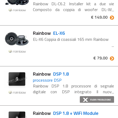
Rainbow DL-C6.2 Installer kit a due vie
Composto da coppia di woofer DL-W6
165mm, coppia di tweeter DL-T20 20mm e
€ 149.00
crossover inline dedicati. La serie Dream
fornisce kit e coppie di altoparlanti ...
Rainbow
EL-X6
EL-X6 Coppia di coassiali 165 mm Rainbow
€ 79.00
Rainbow
DSP 1.8
processore DSP
Rainbow DSP 1.8 processore di segnale
digitale con DSP integrato Il nuovo
processore di segnale Raimbow ti farà
provare nuove esperienze di ascolto in auto,
suono puro, equilibrato, come mai ...
Rainbow
DSP 1.8 + WiFi Module