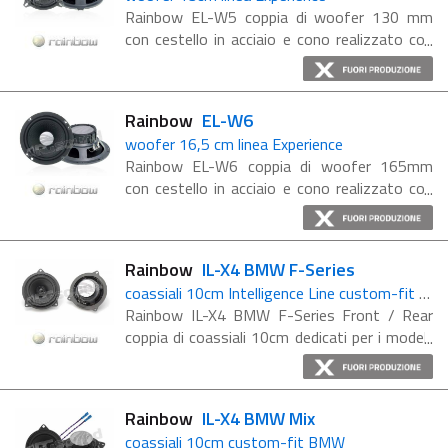
Rainbow EL-W5 coppia di woofer 130 mm
con cestello in acciaio e cono realizzato con
una trama in polipropilene a rilievo. Potenza
RMS 80W, potenza massima 120W. La
gomma butilica al bordo del cono ne ...
Rainbow
EL-W6
woofer 16,5 cm linea Experience
Rainbow EL-W6 coppia di woofer 165mm
con cestello in acciaio e cono realizzato con
una trama in polipropilene a rilievo. Potenza
RMS 100W, potenza massima 150W. La
gomma butilica al bordo del cono ne ...
Rainbow
IL-X4 BMW F-Series
coassiali 10cm Intelligence Line custom-fit BMW
Rainbow IL-X4 BMW F-Series Front / Rear
coppia di coassiali 10cm dedicati per i modelli
BMW: Serie 1 (F20 - 5 Türen) - Front Serie 1
(F21 - 3 Türen) - Front Serie 3 (F30 - ...
Rainbow
IL-X4 BMW Mix
coassiali 10cm custom-fit BMW