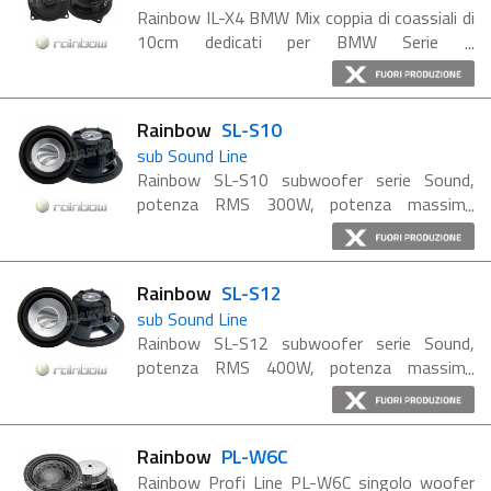
Rainbow IL-X4 BMW Mix coppia di coassiali di
10cm dedicati per BMW Serie 1
(E81,82,87,88), Serie 3 (E90,91,92), Serie 5
(E60,61), X1(E84). La serie Rainbow
Intelligence comprende altoparlanti ...
Rainbow
SL-S10
sub Sound Line
Rainbow SL-S10 subwoofer serie Sound,
potenza RMS 300W, potenza massima
550W. Uno dei punti di forza della serie
Sound è il rapporto prezzo-prestazioni, il sub
SL-S10 unisce buone prestazioni ...
Rainbow
SL-S12
sub Sound Line
Rainbow SL-S12 subwoofer serie Sound,
potenza RMS 400W, potenza massima
750W. Uno dei punti di forza della serie
Sound è il rapporto prezzo-prestazioni, il sub
SL-S12 unisce buone prestazioni ...
Rainbow
PL-W6C
Rainbow Profi Line PL-W6C singolo woofer