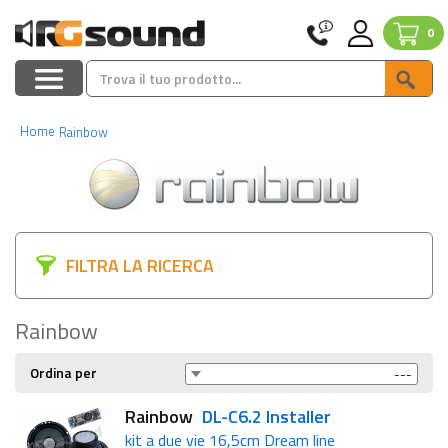
0
Home
Rainbow
FILTRA LA RICERCA
Rainbow
Ordina per
Rainbow
DL-C6.2 Installer
kit a due vie 16,5cm Dream line