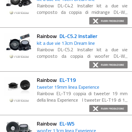
Rainbow DL-C4.2 Installer kit a due vie
composto da coppia di midrange DL-W4
100mm, coppia di tweeter DL-T20 20mm e
crossover a filo dedicati. La serie Dream
fornisce kit e coppie di altoparlanti ...
Rainbow
DL-C5.2 Installer
kit a due vie 13cm Dream line
Rainbow DL-C5.2 Installer kit a due vie
composto da coppia di woofer DL-W5
130mm, coppia di tweeter DL-T20 20mm e
crossover inline dedicati. La serie Dream
fornisce kit e coppie di altoparlanti ...
Rainbow
EL-T19
tweeter 19mm linea Experience
Rainbow EL-T19 coppia di tweeter 19 mm
della linea Experience I tweeter EL-T19 di 19
millimetri abbinano la loro cupola in seta
mista a fibra naturale con un potente
magnete al neodimio. Gli ...
Rainbow
EL-W5
woofer 13cm linea Experience