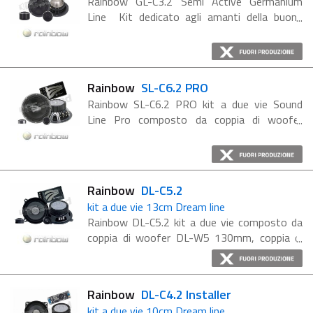
Rainbow GL-C3.2 Semi Active Germanium
Line Kit dedicato agli amanti della buona
musica, la linea Rainbow Germanium vanta
componenti resistenti con ottime prestazioni
audiophile. Sistemi di altoparlanti ...
Rainbow
SL-C6.2 PRO
Rainbow SL-C6.2 PRO kit a due vie Sound
Line Pro composto da coppia di woofer
165mm e coppia di tweeter 25 mm La serie
PRO Sound rappresenta lo step successivo
della serie Sound, combina particolari ...
Rainbow
DL-C5.2
kit a due vie 13cm Dream line
Rainbow DL-C5.2 kit a due vie composto da
coppia di woofer DL-W5 130mm, coppia di
tweeter DL-T20 20mm e crossover dedicati.
La serie Dream fornisce kit e coppie di
altoparlanti realizzati ...
Rainbow
DL-C4.2 Installer
kit a due vie 10cm Dream line