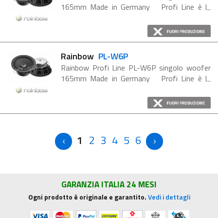
165mm Made in Germany Profi Line è la
nuova serie di altoparlanti Rainbow ad alta
efficienza per straordinarie esperienze di
ascolto. ...
Rainbow
PL-W6P
Rainbow Profi Line PL-W6P singolo woofer
165mm Made in Germany Profi Line è la
nuova serie di altoparlanti Rainbow ad alta
efficienza per straordinarie esperienze di
ascolto. L'esperienza ...
1
2
3
4
5
6
GARANZIA ITALIA 24 MESI
Ogni prodotto è originale e garantito.
Vedi i dettagli