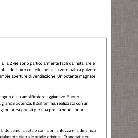
ali a 2 vie sono particolarmente facili da installare e
tati del tipico cestello metallico verniciato a polvere
n ampie aperture di ventilazione. Un potente magnete
isogno di un amplificatore aggiuntivo. Suono
na grande potenza. Il diaframma, realizzato con un
igliori presupposti per una prestazione sonora
bido come la seta e con la brillantezza e la dinamica
lmente dietro le griglie originali. Progettati per