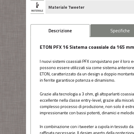
Materiale Tweeter
Descrizione
Specifiche
ETON PFX 16 Sistema coassiale da 165 mm 
I nuovi sistemi coassiali PFX conquistano per il loro e
possono essere utilizzati sia come sistema anteriore c
ETON, caratterizzato da un design a doppio montante 
in ferrite garantisce potenza e dinamismo.
Grazie alla tecnologia a 3 ohm, gli altoparlanti coas
eccellente nella classe entry-level, grazie alla misce
complesso processo di produzione, non solo è estrem
impressionante con bassi potenti, dinamici e melodio
In combinazione con i tweeter a cupola in tessuto da 
raffinata necessarie. Il design aperto della protezion