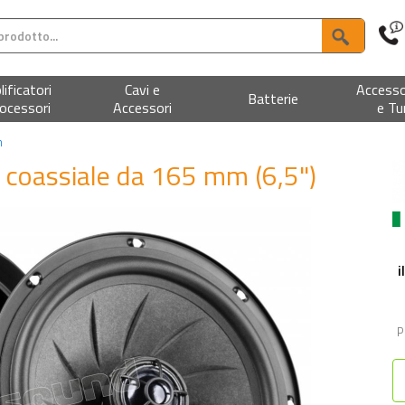
ificatori
Cavi e
Accesso
Batterie
ocessori
Accessori
e Tu
m
 coassiale da 165 mm (6,5")
i
P