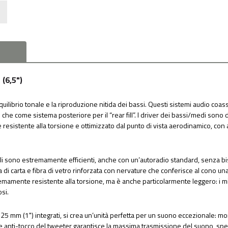
(6,5")
quilibrio tonale e la riproduzione nitida dei bassi. Questi sistemi audio coassi
he come sistema posteriore per il “rear fill”. I driver dei bassi/medi sono do
resistente alla torsione e ottimizzato dal punto di vista aerodinamico, co
siali sono estremamente efficienti, anche con un’autoradio standard, senza b
la di carta e fibra di vetro rinforzata con nervature che conferisce al cono u
amente resistente alla torsione, ma è anche particolarmente leggero: i m
si.
25 mm (1") integrati, si crea un’unità perfetta per un suono eccezionale: mor
e anti-tocco del tweeter garantisce la massima trasmissione del suono, specia