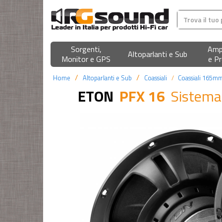
Sorgenti,
Ampl
Altoparlanti e Sub
Monitor e GPS
e Pr
Home
Altoparlanti e Sub
Coassiali
Coassiali 165m
ETON
PFX 16
Sistema