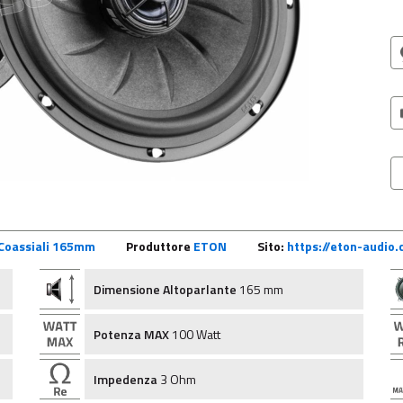
 Coassiali 165mm
Produttore
ETON
Sito:
https://eton-audio
Dimensione Altoparlante
165 mm
Potenza MAX
100 Watt
Impedenza
3 Ohm