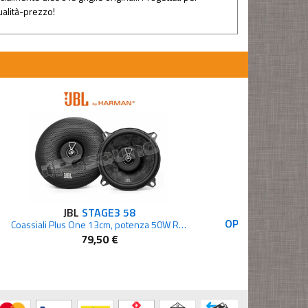
qualità-prezzo!
JBL
STAGE3 58
VIBE British 
OPTISOUNDBMW
Coassiali Plus One 13cm, potenza 50W RMS, griglie incluse
79,50 €
119,60 €