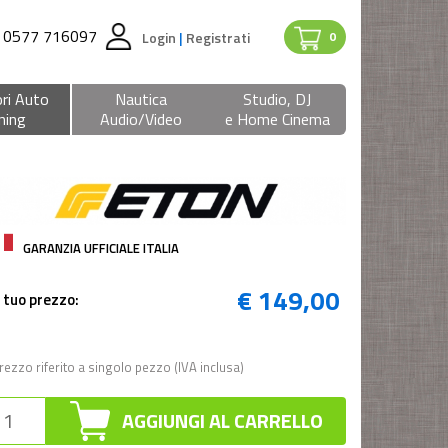
0577 716097
Login
|
Registrati
0
ri Auto
Nautica
Studio, DJ
ning
Audio/Video
e Home Cinema
GARANZIA UFFICIALE ITALIA
€ 149,00
l tuo prezzo:
rezzo riferito a singolo pezzo (IVA inclusa)
AGGIUNGI AL CARRELLO