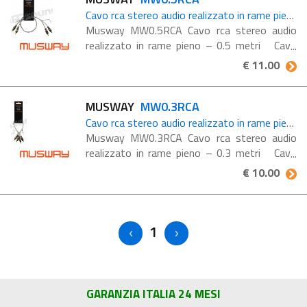
Cavo rca stereo audio realizzato in rame pieno – 0.5 metri
Musway MW0.5RCA Cavo rca stereo audio
realizzato in rame pieno – 0.5 metri Cavo
RCA stereo per auto, lunghezza 0.5 metri, in
€ 11.00
rame massiccio altamente conduttivo (99,9%
OFC)
MUSWAY
MW0.3RCA
Cavo rca stereo audio realizzato in rame pieno – 0.3 metri
Musway MW0.3RCA Cavo rca stereo audio
realizzato in rame pieno – 0.3 metri Cavo
RCA stereo per auto, lunghezza 0.3 metri, in
€ 10.00
rame massiccio altamente conduttivo (99,9%
OFC)
1
GARANZIA ITALIA 24 MESI