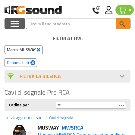
0
FILTRI ATTIVI:
Marca: MUSWAY
Rimuovi tutti
FILTRA LA RICERCA
Cavi di segnale Pre RCA
Ordina per
<
Cablaggi e accessori
Cavi di segnale
MUSWAY
MW5RCA
Musway MW5RCA Cavo rca stereo audio realizzato in rame pieno – 5 metri