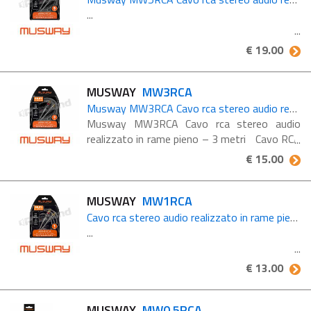
...
€ 19.00
MUSWAY
MW3RCA
Musway MW3RCA Cavo rca stereo audio realizzato in rame pieno – 3 metri
Musway MW3RCA Cavo rca stereo audio
realizzato in rame pieno – 3 metri Cavo RCA
stereo per auto, lunghezza 3 metri, in rame
€ 15.00
massiccio altamente conduttivo (99,9% OFC)
MUSWAY
MW1RCA
Cavo rca stereo audio realizzato in rame pieno – 1 metro
...
€ 13.00
MUSWAY
MW0.5RCA