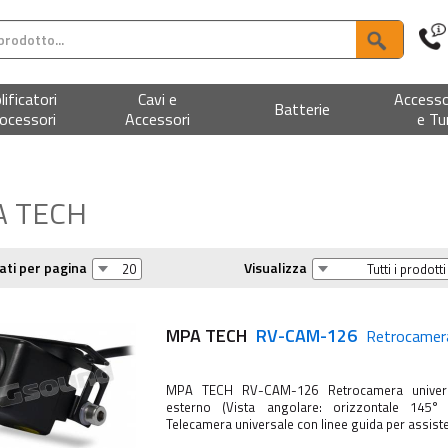
ificatori
Cavi e
Accesso
Batterie
ocessori
Accessori
e Tu
 TECH
ati per pagina
Visualizza
MPA TECH
RV-CAM-126
Retrocamera
MPA TECH RV-CAM-126 Retrocamera univer
esterno (Vista angolare: orizzontale 145
Telecamera universale con linee guida per assiste