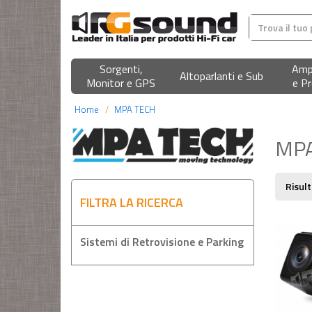
Sorgenti,
Ampl
Altoparlanti e Sub
Monitor e GPS
e Pr
Home
MPA TECH
MPA
Risult
FILTRA LA RICERCA
Sistemi di Retrovisione e Parking