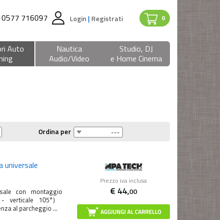
0577 716097
Login
|
Registrati
0
ri Auto
Nautica
Studio, DJ
ning
Audio/Video
e Home Cinema
Ordina per
 universale
Prezzo iva inclusa
€
44,
00
sale con montaggio
° - verticale 105°)
nza al parcheggio ...