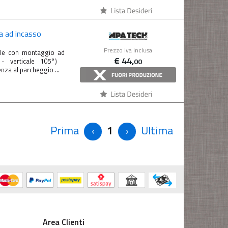
 ad incasso
Prezzo iva inclusa
le con montaggio ad
€
44,
00
° - verticale 105°)
nza al parcheggio ...
Prima
1
Ultima
Area Clienti