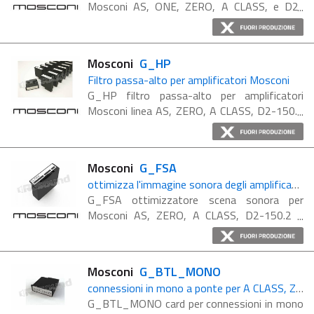
Mosconi AS, ONE, ZERO, A CLASS, e D2-
100.4 Ottimizzazione della taratura
dell'impianto: - la voce del cantante si
posiziona al centro della scena ...
Mosconi
G_HP
Filtro passa-alto per amplificatori Mosconi
G_HP filtro passa-alto per amplificatori
Mosconi linea AS, ZERO, A CLASS, D2-150.2
e D2-100.4 G_HP è un modulo crossover
per il taglio di frequenza basato su
circuitazione attiva ...
Mosconi
G_FSA
ottimizza l'immagine sonora degli amplificatori Mosconi A CLASS, ZERO E linea AS
G_FSA ottimizzatore scena sonora per
Mosconi AS, ZERO, A CLASS, D2-150.2 e
D2-100.4 Il suono è confuso e privo di
emozioni? Regola la scena sonora e tutto
andrà al posto giusto! - ...
Mosconi
G_BTL_MONO
connessioni in mono a ponte per A CLASS, ZERO E linea AS
G_BTL_MONO card per connessioni in mono