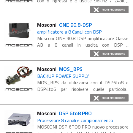
con 6 ingressi e 8 uscite 96kHz / 24bit
Fratello minore del DSP 8to12, ne mantiene
lo stesso standard qualitativo con un minor
numero di canali. Le principali ...
Mosconi
ONE 90.8-DSP
amplificatore a 8 Canali con DSP
Mosconi ONE 90.8 DSP amplificatore Classe
AB a 8 canali in uscita con DSP
Amplificatore a 8 canali con DSP interno e
elegante design con finitura nera e motivo
rosso più logo Mosconi ...
Mosconi
MOS_BPS
BACKUP POWER SUPPLY
MOS_BPS da utilizzarsi con il DSP6to8 e
DSP4to6 per risolvere quelle particolari
situazioni (soprattutto nei periodi invernali e
con traffico pesante) in cui lo start&stop di
certe automobili spegne ...
Mosconi
DSP 6to8 PRO
Processore 8 canali e campionamento
MOSCONI DSP 6TO8 PRO nuovo processore