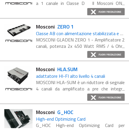
a 1 canale in Classe D Il Mosconi ONE
1000.1D è un amplificatore monofonico da
1000 Watt @ 2Ohm. La linea più piccola con
un suono ...
Mosconi
ZERO 1
Classe AB con alimentazione stabilizzata e MOS HyperDrive per una maggiore potenza
MOSCONI GLADEN ZERO 1 - Amplificatore 2
canali, potenza 2x 450 Watt RMS / 4 Ohm
stereo Amplificatore in classe AB con
alimentazione stabilizzata che raggiunge
incredibili potenze e suono di grandiosa ...
Mosconi
HLA.SUM
adattatore HI-FI alto livello 4 canali
MOSCONI HLA-SUM è un riduttore di segnale
4 canali da amplificato a pre che integra
anche la funzione somma dei canali (funzione
che può essere attivata o meno) High Low
Adapter ...
Mosconi
G_HOC
High-end Optimizing Card
G_HOC High-end Optimizing Card per