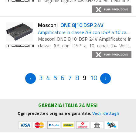
di segnale digitale 48 kHz/24 Bit della linea
PRO a 6 ingressi e 8 uscite Nuovo nome e
design, il 6TO8 PRO mantiene tutte le
cartteristiche che hanno ...
Mosconi
ONE 8|10 DSP 24V
Amplificatore in classe AB con DSP a 10 canali 24 Volt
Mosconi ONE 8|10 DSP 24V Amplificatore in
classe AB con DSP a 10 canali 24 Volt
L'amplificatore ONE 8|10 DSP 24V a 8
canali dotato di un DSP a 10 canali con ...
3
4
5
6
7
8
9
10
GARANZIA ITALIA 24 MESI
Ogni prodotto è originale e garantito.
Vedi i dettagli