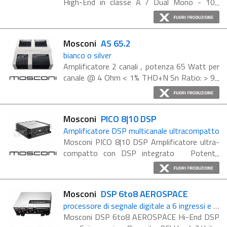
High-End in classe A / Dual Mono - 100
WATT @ 4 OHM A CLASS, un amplificatore
d’autore, una vera opera in stile
completamente italiano, nata dalla ...
Mosconi
AS 65.2
bianco o silver
Amplificatore 2 canali , potenza 65 Watt per
canale @ 4 Ohm < 1% THD+N Sn Ratio: > 90
dBA (ref: 1 Watt into 4 Ohm) Disponibile nei
colori Silver e White (indicare nelle note di
ordine la finitura ...
Mosconi
PICO 8|10 DSP
Amplificatore DSP multicanale ultracompatto
Mosconi PICO 8|10 DSP Amplificatore ultra-
compatto con DSP integrato Potente
amplificatore DSP ottimizzato per l'uso della
radio di fabbrica. Sei ingressi analogici fino a
30 V, routing ...
Mosconi
DSP 6to8 AEROSPACE
processore di segnale digitale a 6 ingressi e 8 uscite
Mosconi DSP 6to8 AEROSPACE Hi-End DSP