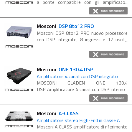
a ponte compatibile con gli amplificatori
Mosconi linea AS, ZERO, A CLASS, D2-150.2
e D2-100.4 (nello ZERO1, la card è già
inserita nell’amplificatore). Caratteristiche ...
Mosconi
DSP 8to12 PRO
Mosconi DSP 8to12 PRO nuovo processore
con DSP integrato, 8 ingressi e 12 uscite
RCA DSP 8to12 PRO è anche dotato di
ingresso ottico e ingresso coassiale, ed è
compatibile con il modulo ...
Mosconi
ONE 130.4 DSP
Amplificatore 4 canali con DSP integrato
MOSCONI GLADEN ONE 130.4
DSP Amplificatore 4 canali con DSP interno
Nuovo amplificatore dalla elegante e
accattivante finitura nera con logo Mosconi e
decorazione centrali. Simile al ...
Mosconi
A-CLASS
Amplificatore stereo High-End in classe A
Mosconi A CLASS amplificatore di riferimento