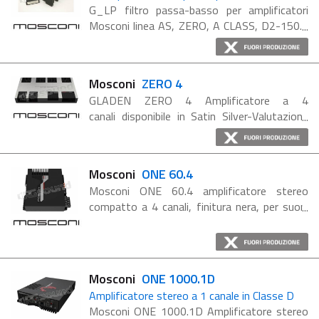
G_LP filtro passa-basso per amplificatori
Mosconi linea AS, ZERO, A CLASS, D2-150.2
e D2-100.4 G_LP è un modulo crossover
per il taglio di frequenza basato su
circuitazione attiva ...
Mosconi
ZERO 4
GLADEN ZERO 4 Amplificatore a 4
canali disponibile in Satin Silver-Valutazione
Finish Potenza: 2 x 100 Watt CH + CH 2 x
200 Watt @ 4 Ohm xx dBA (ref: 1 watt su 4
Ohm) Caratteristiche ...
Mosconi
ONE 60.4
Mosconi ONE 60.4 amplificatore stereo
compatto a 4 canali, finitura nera, per suoni
chiari e dinamici - Potenza RMS 60 Watt per
canale @ 4 Ohm. Caratteristiche ONE 60.4
Amplificatore 4 ...
Mosconi
ONE 1000.1D
Amplificatore stereo a 1 canale in Classe D
Mosconi ONE 1000.1D Amplificatore stereo