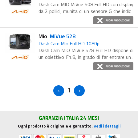
Dash Cam MIO MiVue 508 Full HD con display
da 2 pollici, munita di un sensore G che indica
la direzione dalla quale si è verificato
l’impatto e le circostanze in cui esso è
avvenuto. MiVue ...
Mio
MiVue 528
Dash Cam Mio Full HD 1080p
Dash Cam MIO MiVue 528 Full HD dispone di
un obiettivo F1.8, in grado di far entrare una
maggiore luce. Questo si traduce in video più
luminoso e più chiaro, anche in condizioni di
scarsa ...
1
GARANZIA ITALIA 24 MESI
Ogni prodotto è originale e garantito.
Vedi i dettagli