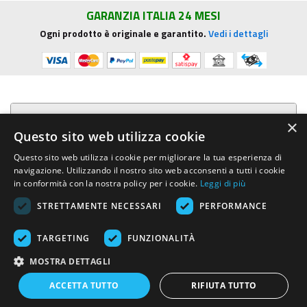
GARANZIA ITALIA 24 MESI
Ogni prodotto è originale e garantito.
Vedi i dettagli
Presentazione aziendale
×
Questo sito web utilizza cookie
Acquista su R.G. Sound
Questo sito web utilizza i cookie per migliorare la tua esperienza di
navigazione. Utilizzando il nostro sito web acconsenti a tutti i cookie
Trasparenza e sicurezza
in conformità con la nostra policy per i cookie.
Leggi di più
STRETTAMENTE NECESSARI
PERFORMANCE
Area Clienti
TARGETING
FUNZIONALITÀ
R.G. Sound di Rosini Guido
- Via E.Mattei, 4 - 53041 ASCIANO (Siena)
MOSTRA DETTAGLI
- Tel. e Fax (+39) 0577.716097 - Partita IVA IT01002570529 REA SI-
113696
ACCETTA TUTTO
RIFIUTA TUTTO
Created by:
Advinser