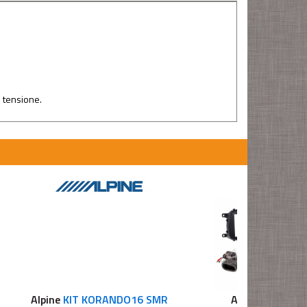
i tensione.
Alpine
KIT KORANDO16 SMR
Alpine
KIT 500