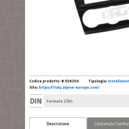
Codice prodotto: # 026250
Tipologia:
Installazio
Sito:
https://italy.alpine-europe.com/
Formato
2 Din
Descrizione
Contenuto
Confez