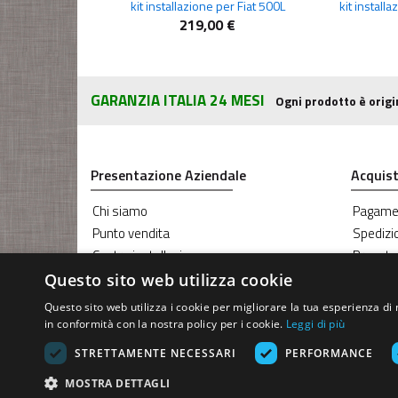
kit installazione per Fiat 500L
kit instal
219,00 €
GARANZIA ITALIA 24 MESI
Ogni prodotto è origi
Presentazione Aziendale
Acquist
Chi siamo
Pagame
Punto vendita
Spedizi
Centro installazione
Prenota
Blog RG Sound
Coupon
Questo sito web utilizza cookie
Servizio Oscuramento vetri
Questo sito web utilizza i cookie per migliorare la tua esperienza di 
Servizio riparazione Parabrezza
in conformità con la nostra policy per i cookie.
Leggi di più
STRETTAMENTE NECESSARI
PERFORMANCE
R.G. Sound di Rosini Guido
- Via E
MOSTRA DETTAGLI