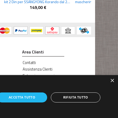
kit 2 Din per SSANGYONG Korando dal 2016
149,00 €
219,00 €
Area Clienti
Contatti
Assistenza Clienti
Estensione garanzia
×
ACCETTA TUTTO
RIFIUTA TUTTO
ita IVA IT01002570529 REA SI-113696