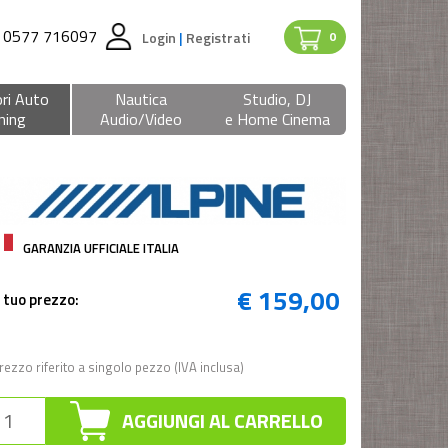
0577 716097
Login
|
Registrati
0
ri Auto
Nautica
Studio, DJ
ning
Audio/Video
e Home Cinema
GARANZIA UFFICIALE ITALIA
€ 159,00
l tuo prezzo:
rezzo riferito a singolo pezzo (IVA inclusa)
AGGIUNGI AL CARRELLO