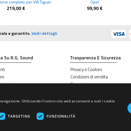
lazione completo per VW Tiguan
Opel
219,00 €
99,90 €
nale e garantito.
Vedi i dettagli
a Su R.G. Sound
Trasparenza E Sicurezza
nti
Privacy e Cookies
oni
Condizioni di vendita
zioni
Garanzie
navigazione. Utilizzando il nostro sito web acconsenti a tutti i cookie
TARGETING
FUNZIONALITÀ
.Mattei, 4 - 53041 ASCIANO (Siena) - Tel. e Fax (+39) 0577.716097 - Part
Created by:
Advinser