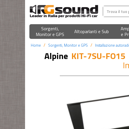
Sorgenti,
Ampl
Altoparlanti e Sub
Monitor e GPS
e Pr
Home
Sorgenti, Monitor e GPS
Installazione autorad
Alpine
KIT-7SU-FO15
I