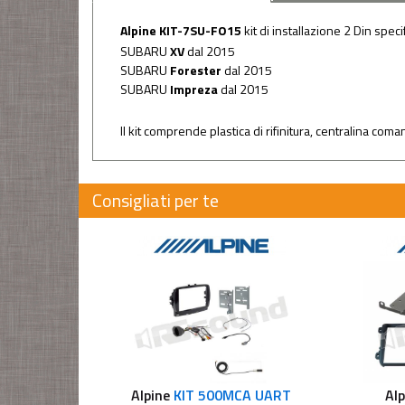
Alpine KIT-7SU-FO15
kit di installazione 2 Din speci
SUBARU
XV
dal 2015
SUBARU
Forester
dal 2015
SUBARU
Impreza
dal 2015
Il kit comprende plastica di rifinitura, centralina com
Consigliati per te
Alpine
KIT 500MCA UART
Alp