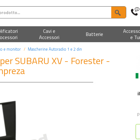
ificatori
Cavi e
Accesso
Batterie
ocessori
Accessori
e Tu
io e monitor
Mascherine Autoradio 1 e 2 din
per SUBARU XV - Forester -
mpreza
i
P