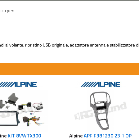
fico per:
andi al volante, ripristino USB originale, adattatore antenna e stabilizzatore d
ine
KIT 8VWTX300
Alpine
APF F381230 23 1 OP