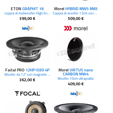
ETON
GRAPHIT 16
Morel
HYBRID MW5 MKII
coppia di midwoofer High End 165mm
Coppia di woofer 13cm con griglie dedicate
399,00 €
509,00 €
Faital PRO
12HP1030 4P
Morel
VIRTUS nano
CARBON MW4
Woofer da 12" con magnete in Ferrite da 4ohm
Woofer 10cm ultrapiatto
362,00 €
409,00 €