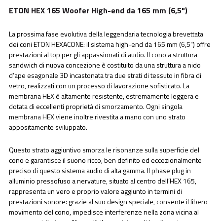
ETON HEX 165 Woofer High-end da 165 mm (6,5")
La prossima fase evolutiva della leggendaria tecnologia brevettata
dei coni ETON HEXACONE: il sistema high-end da 165 mm (6,5") offre
prestazioni al top per gli appassionati di audio. Il cono a struttura
sandwich di nuova concezione è costituito da una struttura a nido
d’ape esagonale 3D incastonata tra due strati di tessuto in fibra di
vetro, realizzati con un processo di lavorazione sofisticato. La
membrana HEX è altamente resistente, estremamente leggera e
dotata di eccellenti proprietà di smorzamento. Ogni singola
membrana HEX viene inoltre rivestita a mano con uno strato
appositamente sviluppato.
Questo strato aggiuntivo smorza le risonanze sulla superficie del
cono e garantisce il suono ricco, ben definito ed eccezionalmente
preciso di questo sistema audio di alta gamma. Il phase plug in
alluminio pressofuso a nervature, situato al centro dell’HEX 165,
rappresenta un vero e proprio valore aggiunto in termini di
prestazioni sonore: grazie al suo design speciale, consente il libero
movimento del cono, impedisce interferenze nella zona vicina al