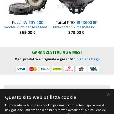
Focal
IW T3Y 200
Faital PRO
15FX600 8P
woofer 20cm per Tesla Model 3 e Y
Midwoofer 15" magnete in Neodimio 8ohm
369,00 €
373,00 €
GARANZIA ITALIA 24 MESI
Ogni prodotto è originale e garantito.
Vedi i dettagli
Presentazione aziendale
×
Questo sito web utilizza cookie
Acquista su R.G. Sound
Questo sito web utilizza i cookie per migliorare la tua esperienza di
navigazione. Utilizzando il nostro sito web acconsenti a tutti i cookie