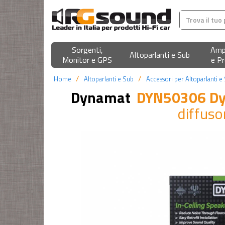
Sorgenti,
Ampl
Altoparlanti e Sub
Monitor e GPS
e Pr
Home
Altoparlanti e Sub
Accessori per Altoparlanti e
Dynamat
DYN50306 D
diffusor