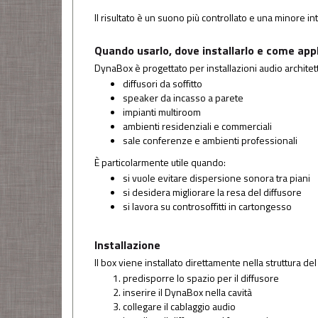
Il risultato è un suono più controllato e una minore in
Quando usarlo, dove installarlo e come appl
DynaBox è progettato per installazioni audio architettu
diffusori da soffitto
speaker da incasso a parete
impianti multiroom
ambienti residenziali e commerciali
sale conferenze e ambienti professionali
È particolarmente utile quando:
si vuole evitare dispersione sonora tra piani
si desidera migliorare la resa del diffusore
si lavora su controsoffitti in cartongesso
Installazione
Il box viene installato direttamente nella struttura de
predisporre lo spazio per il diffusore
inserire il DynaBox nella cavità
collegare il cablaggio audio