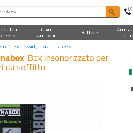
ificatori
Cavi e
Accesso
Batterie
ocessori
Accessori
e Tu
 Sub
Insonorizzanti, smorzanti e accessori
ynabox
Box insonorizzato per
i da soffitto
i
P