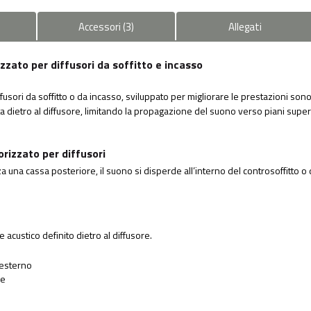
Accessori
(
3
)
Allegati
ato per diffusori da soffitto e incasso
usori da soffitto o da incasso, sviluppato per migliorare le prestazioni sono
ata dietro al diffusore, limitando la propagazione del suono verso piani super
rizzato per diffusori
 una cassa posteriore, il suono si disperde all’interno del controsoffitto o
custico definito dietro al diffusore.
’esterno
re