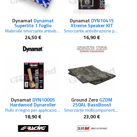
Dynamat
Dynamat
Dynamat
DYN10415
Superlite 1 foglio
Xtreme Speaker KIT
Materiale smorzante antivibrazione leggero per insonorizzazione auto
Smorzante antivibrazione per altoparlanti auto
24,50 €
16,90 €
Dynamat
DYN10005
Ground Zero
GZDM
Hardwood Dynaroller
250AL BassBoost
Rullo in legno per applicazione materiali antivibrazione
Smorzante multicomponente 15 mm di alta qualità, 2 fogli (per 2 porte)
18,90 €
23,00 €