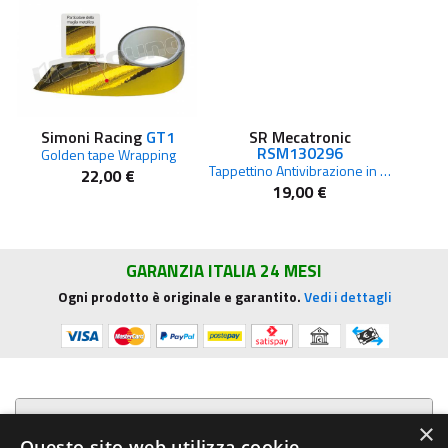
Simoni Racing
GT1
SR Mecatronic
RSM130296
Golden tape Wrapping
Tappettino Antivibrazione in PU (4 pz.)
22,00 €
19,00 €
GARANZIA ITALIA 24 MESI
Ogni prodotto è originale e garantito.
Vedi i dettagli
Presentazione aziendale
×
Questo sito web utilizza cookie