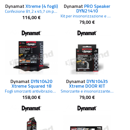
Dynamat
Xtreme (4 fogli)
Dynamat
PRO Speaker
DYN21410
Confezione 81,2 x 45,7 cm per insonorizzazione auto
Kit per insonorizzazione e miglioramento del suono degli altoparlanti
116,00 €
79,00 €
Dynamat
DYN10420
Dynamat
DYN10435
Xtreme Squared 18
Xtreme DOOR KIT
Fogli smorzanti antivibrazione 45x45 cm per trattamento acustico auto
Smorzante e insonorizzante per portiere
158,00 €
79,00 €