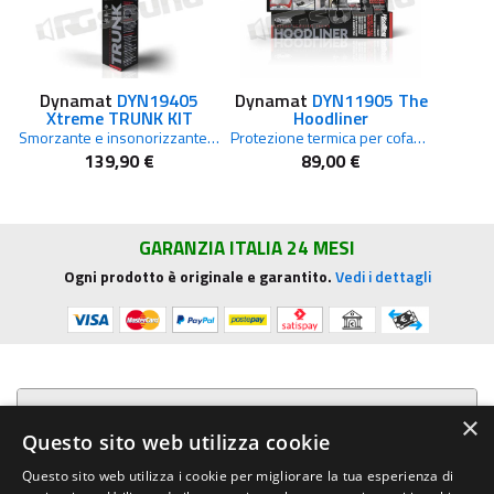
Dynamat
DYN19405
Dynamat
DYN11905 The
Xtreme TRUNK KIT
Hoodliner
Smorzante e insonorizzante per bagagliaio auto confezione 5 fogli
Protezione termica per cofano motore, conf. 1 foglio 137,2 x 81,3 cm
139,90 €
89,00 €
GARANZIA ITALIA 24 MESI
Ogni prodotto è originale e garantito.
Vedi i dettagli
Presentazione aziendale
×
Questo sito web utilizza cookie
Acquista su R.G. Sound
Questo sito web utilizza i cookie per migliorare la tua esperienza di