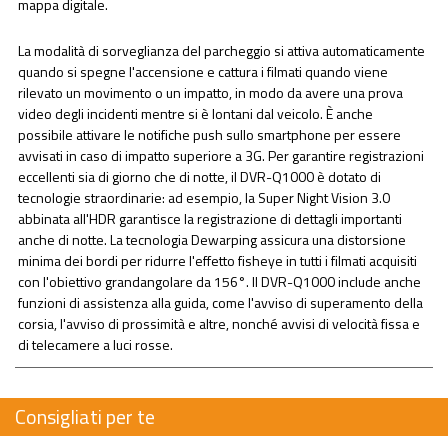
mappa digitale.
La modalità di sorveglianza del parcheggio si attiva automaticamente
quando si spegne l'accensione e cattura i filmati quando viene
rilevato un movimento o un impatto, in modo da avere una prova
video degli incidenti mentre si è lontani dal veicolo. È anche
possibile attivare le notifiche push sullo smartphone per essere
avvisati in caso di impatto superiore a 3G. Per garantire registrazioni
eccellenti sia di giorno che di notte, il DVR-Q1000 è dotato di
tecnologie straordinarie: ad esempio, la Super Night Vision 3.0
abbinata all'HDR garantisce la registrazione di dettagli importanti
anche di notte. La tecnologia Dewarping assicura una distorsione
minima dei bordi per ridurre l'effetto fisheye in tutti i filmati acquisiti
con l'obiettivo grandangolare da 156°. Il DVR-Q1000 include anche
funzioni di assistenza alla guida, come l'avviso di superamento della
corsia, l'avviso di prossimità e altre, nonché avvisi di velocità fissa e
di telecamere a luci rosse.
Consigliati per te