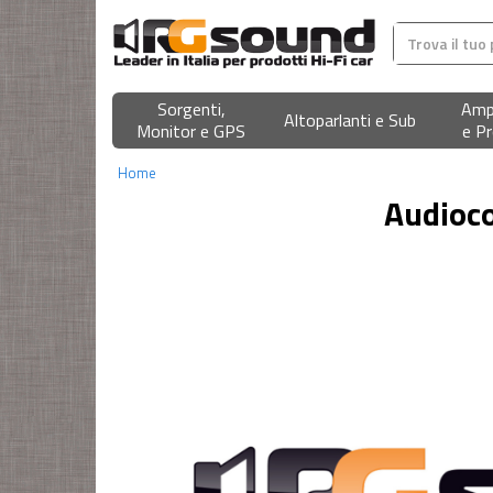
Sorgenti,
Ampl
Altoparlanti e Sub
Monitor e GPS
e Pr
Home
Audioc