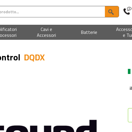
ificatori
Cavi e
Accesso
Batterie
ocessori
Accessori
e Tu
ontrol
DQDX
i