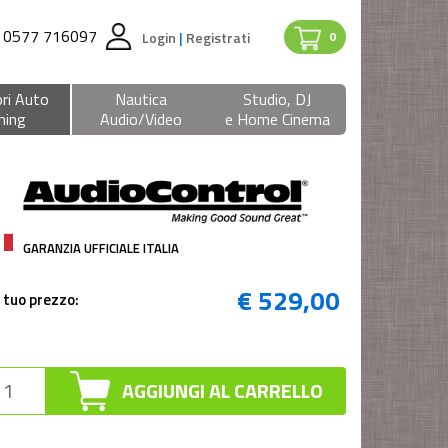
0577 716097
Login
|
Registrati
0
ri Auto
Nautica
Studio, DJ
ning
Audio/Video
e Home Cinema
GARANZIA UFFICIALE ITALIA
€ 529,00
l tuo prezzo:
AGGIUNGI AL CARRELLO