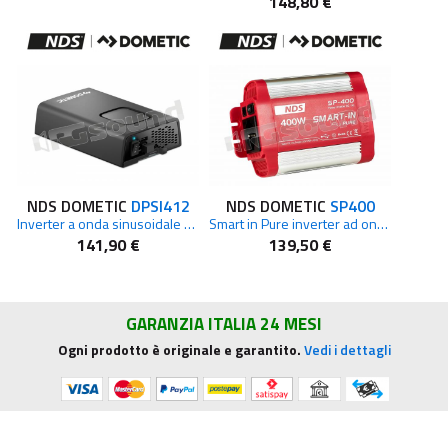
148,80 €
NDS DOMETIC
DPSI412
NDS DOMETIC
SP400
Inverter a onda sinusoidale pura 350 W
Smart in Pure inverter ad onda pura 400W
141,90 €
139,50 €
GARANZIA ITALIA 24 MESI
Ogni prodotto è originale e garantito.
Vedi i dettagli