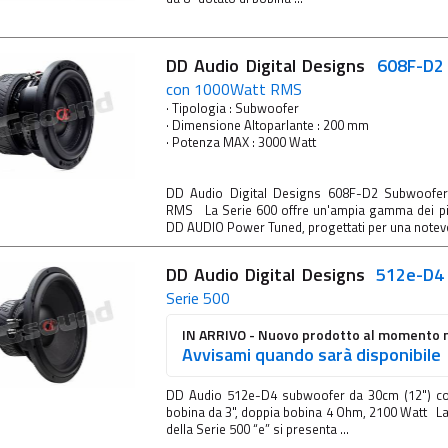
DD Audio Digital Designs
608F-D
con 1000Watt RMS
· Tipologia : Subwoofer
· Dimensione Altoparlante : 200 mm
· Potenza MAX : 3000 Watt
DD Audio Digital Designs 608F-D2 Subwoofe
RMS La Serie 600 offre un'ampia gamma dei pi
DD AUDIO Power Tuned, progettati per una notevol
DD Audio Digital Designs
512e-D
Serie 500
IN ARRIVO - Nuovo prodotto al momento n
Avvisami quando sarà disponibile
DD Audio 512e-D4 subwoofer da 30cm (12") con 
bobina da 3", doppia bobina 4 Ohm, 2100 Watt L
della Serie 500 “e” si presenta ...