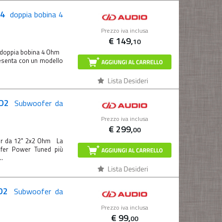
D4
doppia bobina 4
Prezzo iva inclusa
€
149,
10
 doppia bobina 4 Ohm
resenta con un modello
-D2
Subwoofer da
Prezzo iva inclusa
€
299,
00
er da 12" 2x2 Ohm La
fer Power Tuned più
..
eD2
Subwoofer da
Prezzo iva inclusa
€
99,
00