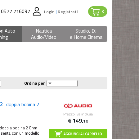
0577 716097
Login
|
Registrati
0
ri Auto
Nautica
Studio, DJ
ning
Audio/Video
e Home Cinema
Ordina per
D2
doppia bobina 2
Prezzo iva inclusa
€
149,
10
 doppia bobina 2 Ohm
resenta con un modello