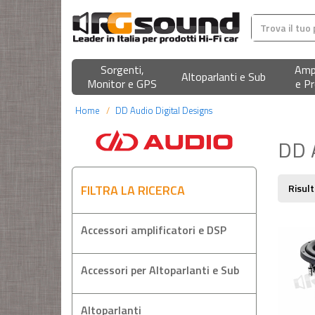
Sorgenti,
Ampl
Altoparlanti e Sub
Monitor e GPS
e Pr
Home
DD Audio Digital Designs
DD A
FILTRA LA RICERCA
Risult
Accessori amplificatori e DSP
Accessori per Altoparlanti e Sub
Altoparlanti