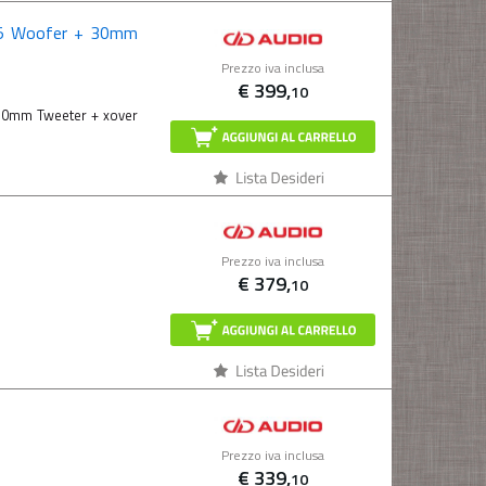
5 Woofer + 30mm
Prezzo iva inclusa
€
399,
10
30mm Tweeter + xover
Prezzo iva inclusa
€
379,
10
Prezzo iva inclusa
€
339,
10