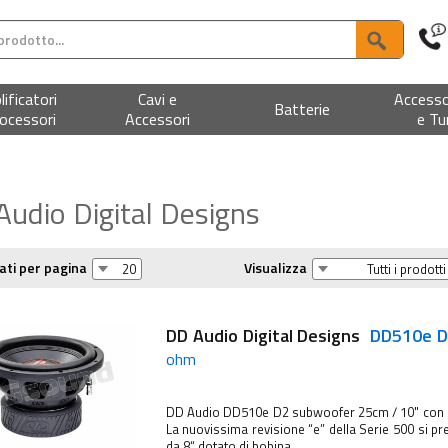
ificatori
Cavi e
Accesso
Batterie
ocessori
Accessori
e Tu
udio Digital Designs
ati per pagina
Visualizza
DD Audio Digital Designs
DD510e 
ohm
DD Audio DD510e D2 subwoofer 25cm / 10" con
La nuovissima revisione “e” della Serie 500 si p
da 8“ dotato di bobina ...