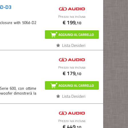
6D-D3
Prezzo iva inclusa
€
199,
10
nclosure with 506d-D2
Prezzo iva inclusa
€
179,
10
erie 600, con ottime
ubwoofer dimostrerà la
2
Prezzo iva inclusa
€
449,
10