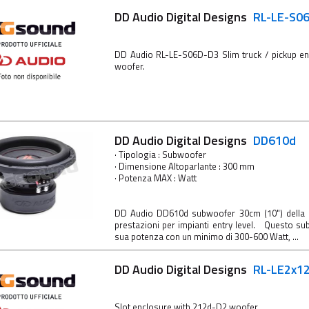
DD Audio Digital Designs
RL-LE-S0
DD Audio RL-LE-S06D-D3 Slim truck / pickup e
woofer.
DD Audio Digital Designs
DD610d
· Tipologia : Subwoofer
· Dimensione Altoparlante : 300 mm
· Potenza MAX : Watt
DD Audio DD610d subwoofer 30cm (10") della S
prestazioni per impianti entry level. Questo s
sua potenza con un minimo di 300-600 Watt, ...
DD Audio Digital Designs
RL-LE2x1
Slot enclosure with 212d-D2 woofer