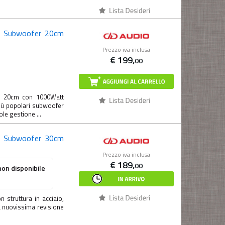
2
Subwoofer 20cm
Prezzo iva inclusa
€
199,
00
r 20cm con 1000Watt
ù popolari subwoofer
e gestione ...
4
Subwoofer 30cm
Prezzo iva inclusa
€
189,
00
on disponibile
struttura in acciaio,
a nuovissima revisione